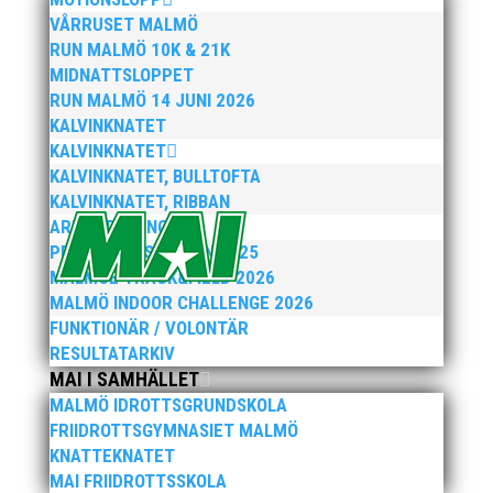
VÅRRUSET MALMÖ
RESULTAT LIVE
RUN MALMÖ 10K & 21K
MIDNATTSLOPPET
RUN MALMÖ 14 JUNI 2026
Här ser du resultat live från
KALVINKNATET
Pepparkaksspelen 2024
KALVINKNATET
KALVINKNATET, BULLTOFTA
KALVINKNATET, RIBBAN
Resultat live!
ARENATÄVLINGAR
PEPPARKAKSSPELEN 2025
MALMOE TRACK&FIELD 2026

MALMÖ INDOOR CHALLENGE 2026
FUNKTIONÄR / VOLONTÄR
RESULTATARKIV
MAI I SAMHÄLLET
MALMÖ IDROTTSGRUNDSKOLA
FRIIDROTTSGYMNASIET MALMÖ
STARTLISTA
KNATTEKNATET
MAI FRIIDROTTSSKOLA