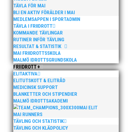
TÄVLA FÖR MAI
BLI EN AKTIV FÖRÄLDER I MAI
MEDLEMSAPPEN I SPORTADMIN
TÄVLA I FRIIDROTT
KOMMANDE TÄVLINGAR

RUTINER INFÖR TÄVLING
RESULTAT & STATISTIK
MAI FRIIDROTTSSKOLA
MALMÖ IDROTTSGRUNDSKOLA
FRIIDROTT +
ELITAKTIVA
TIDSPROGRAM 2024
ELITUTSKOTT & ELITRÅD
MEDICINSK SUPPORT
BLANKETTER OCH STIPENDIER
Preliminärt tidsprogram finns nu att ladda ner.
MALMÖ IDROTTSAKADEMI
Uppdaterat: 2024-12-06 V2
MAI ELIT
MAI RUNNERS
TÄVLING OCH STATISTIK
Ladda ner!
TÄVLING OCH KLÄDPOLICY