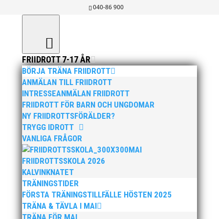
040-86 900
FRIIDROTT 7-17 ÅR
BÖRJA TRÄNA FRIIDROTT
ANMÄLAN TILL FRIIDROTT
INTRESSEANMÄLAN FRIIDROTT
VARMT
FRIIDROTT FÖR BARN OCH UNGDOMAR
NY FRIIDROTTSFÖRÄLDER?
VÄLKOMMEN!
TRYGG IDROTT
VANLIGA FRÅGOR
MAI bjuder in till en friidrottshelg med
MAI
julstämning den 7–8 december i Atleticum,
FRIIDROTTSSKOLA 2026
Malmö. Vi hälsar nya och erfarna varmt
KALVINKNATET
välkomna till
TRÄNINGSTIDER
FÖRSTA TRÄNINGSTILLFÄLLE HÖSTEN 2025
Pepparkaksspelen 2024!
TRÄNA & TÄVLA I MAI
TRÄNA FÖR MAI