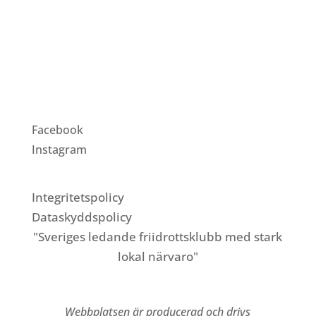
TELEFON:
040-86 900
FÖLJ OSS PÅ:
Facebook
Instagram
Integritetspolicy
Dataskyddspolicy
"Sveriges ledande friidrottsklubb med stark
lokal närvaro"
Webbplatsen är producerad och drivs