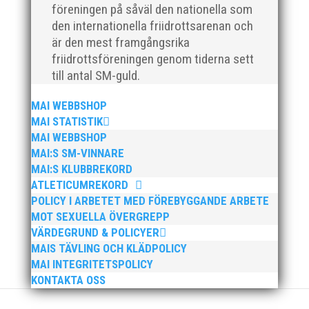
h
föreningen på såväl den nationella som
den internationella friidrottsarenan och
är den mest framgångsrika
friidrottsföreningen genom tiderna sett
till antal SM-guld.
INBJUDAN 2024
MAI WEBBSHOP
MAI STATISTIK
Se grenprogram och information om
MAI WEBBSHOP
Pepparkaksspelen 2024.
MAI:S SM-VINNARE
MAI:S KLUBBREKORD
ATLETICUMREKORD
Ladda ner!
POLICY I ARBETET MED FÖREBYGGANDE ARBETE
MOT SEXUELLA ÖVERGREPP
VÄRDEGRUND & POLICYER
MAIS TÄVLING OCH KLÄDPOLICY
MAI INTEGRITETSPOLICY
KONTAKTA OSS