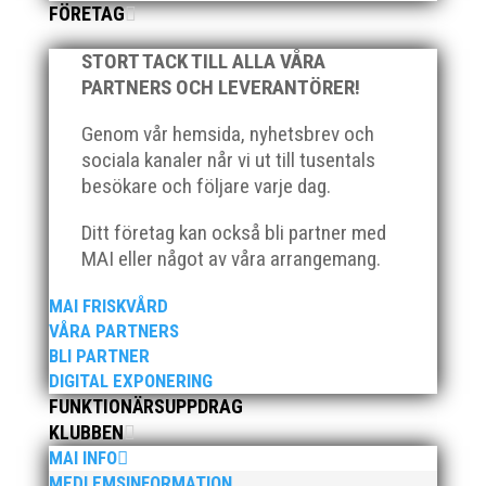
FÖRETAG
Anmälda till Pepparkaksspelen 2024 hittar du
på EasyRecord.se
STORT TACK TILL ALLA VÅRA
PARTNERS OCH LEVERANTÖRER!
Till startlistan!
Genom vår hemsida, nyhetsbrev och
sociala kanaler når vi ut till tusentals
N
besökare och följare varje dag.
Ditt företag kan också bli partner med
MAI eller något av våra arrangemang.
MAI FRISKVÅRD
AVPRICKNING
VÅRA PARTNERS
BLI PARTNER
DIGITAL EXPONERING
Info om avprickning,
FUNKTIONÄRSUPPDRAG
se Tävlings-PM.
KLUBBEN
MAI INFO
MEDLEMSINFORMATION