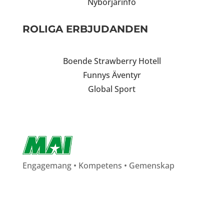
Nybörjarinfo
ROLIGA ERBJUDANDEN
Boende Strawberry Hotell
Funnys Äventyr
Global Sport
Engagemang • Kompetens • Gemenskap
ADRESS:
Eric Perssons väg 53
217 62 Malmö