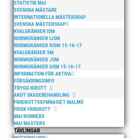
STATISTIK MAI

SVENSKA MÄSTARE
INTERNATIONELLA MÄSTERSKAP
SVENSKA MÄSTERSKAP
KVALGRÄNSER ISM
NORMGRÄNSER IJSM
NORMGRÄNSER IUSM 15-16-17
TÄVLINGS-PM
KVALGRÄNSER SM
NORMGRÄNSER JSM
Viktig information om tävlingen hittar du här!
NORMGRÄNSER USM 15-16-17
INFORMATION FÖR AKTIVA
Uppdaterat: 2024-12-06
FÖRSÄKRINGSINFO
TRYGG IDROTT
Ladda ner!
AKUT SKADEBEHANDLING
FRIIDROTTSGYMNASIET MALMÖ
FRISK FRIIDROTT

MAI RUNNERS
MAI MASTERS
TÄVLINGAR
MOTIONSLOPP