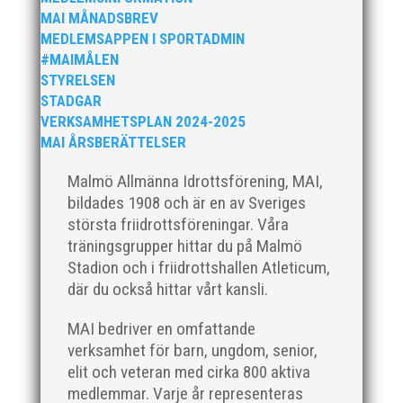
MAI MÅNADSBREV
Till avprickningen!
MEDLEMSAPPEN I SPORTADMIN
#MAIMÅLEN
R
STYRELSEN
STADGAR
VERKSAMHETSPLAN 2024-2025
MAI ÅRSBERÄTTELSER
Malmö Allmänna Idrottsförening, MAI,
NYBÖRJARINFO
bildades 1908 och är en av Sveriges
största friidrottsföreningar. Våra
Här är information för dig eller ditt barn som
träningsgrupper hittar du på Malmö
Stadion och i friidrottshallen Atleticum,
tävlar för första gången.
där du också hittar vårt kansli.
Ladda ner!
MAI bedriver en omfattande
verksamhet för barn, ungdom, senior,
elit och veteran med cirka 800 aktiva
medlemmar. Varje år representeras