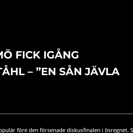
MÖ FICK IGÅNG
ÅHL – ”EN SÅN JÄVLA
pulär före den försenade diskusfinalen i ösregnet. 