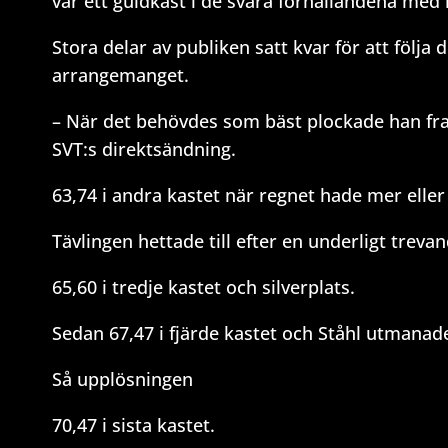
var ett guldkast i de svåra förhållandena med
Stora delar av publiken satt kvar för att följa
arrangemanget.
– När det behövdes som bäst plockade han fr
SVT:s direktsändning.
63,74 i andra kastet när regnet hade mer elle
Tävlingen hettade till efter en underligt treva
65,60 i tredje kastet och silverplats.
Sedan 67,47 i fjärde kastet och Ståhl utmanade
Så upplösningen
70,47 i sista kastet.