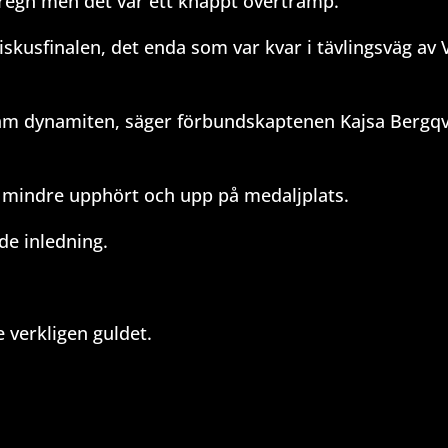
 regn men det var ett knappt övertramp.
 diskusfinalen, det enda som var kvar i tävlingsväg av
am dynamiten, säger förbundskaptenen Kajsa Bergqvi
r mindre upphört och upp på medaljplats.
nde inledning.
 verkligen guldet.