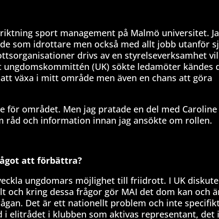
nriktning sport management på Malmö universitet. J
både som idrottare men också med allt jobb utanför sj
ottsorganisationer drivs av en styrelseverksamhet vil
åg att ungdomskommittén (UK) sökte ledamöter kändes 
le att växa i mitt område men även en chans att göra
resse för området. Men jag pratade en del med Carolin
m råd och information innan jag ansökte om rollen.
ågot att förbättra?
veckla ungdomars möjlighet till friidrott. I UK diskute
t och kring dessa frågor gör MAI det dom kan och är
ågan. Det är ett nationellt problem och inte specifikt
d i elitrådet i klubben som aktivas representant, det