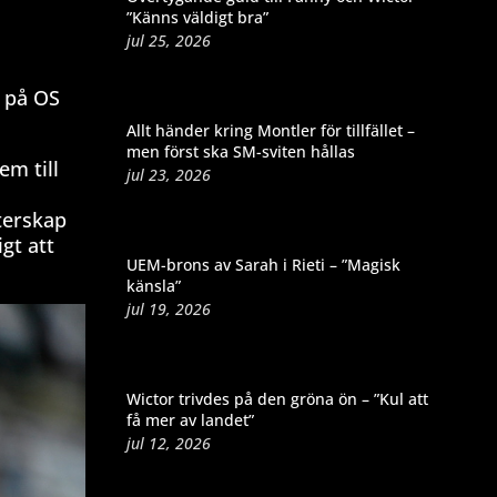
”Känns väldigt bra”
jul 25, 2026
.
d på OS
Allt händer kring Montler för tillfället –
men först ska SM-sviten hållas
em till
jul 23, 2026
terskap
gt att
UEM-brons av Sarah i Rieti – ”Magisk
känsla”
jul 19, 2026
Wictor trivdes på den gröna ön – ”Kul att
få mer av landet”
jul 12, 2026