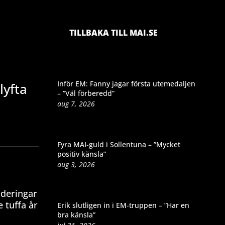
TILLBAKA TILL MAI.SE
Inför EM: Fanny jagar första utemedaljen
lyfta
– ”Väl förberedd”
aug 7, 2026
Fyra MAI-guld i Sollentuna – ”Mycket
positiv känsla”
aug 3, 2026
nderingar
 tuffa år
Erik slutligen in i EM-truppen – ”Har en
bra känsla”