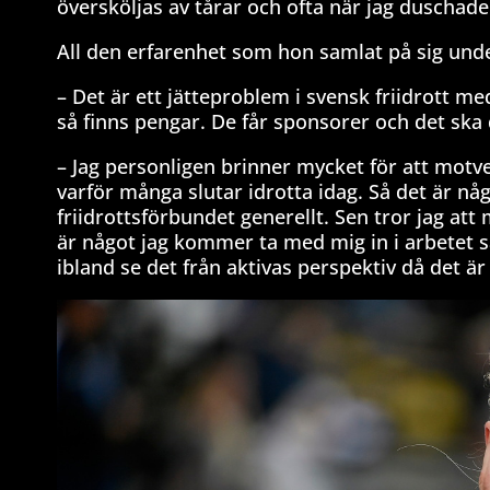
översköljas av tårar och ofta när jag duschade 
All den erfarenhet som hon samlat på sig under
– Det är ett jätteproblem i svensk friidrott
så finns pengar. De får sponsorer och det ska
– Jag personligen brinner mycket för att motver
varför många slutar idrotta idag. Så det är n
friidrottsförbundet generellt. Sen tror jag a
är något jag kommer ta med mig in i arbetet sam
ibland se det från aktivas perspektiv då det ä