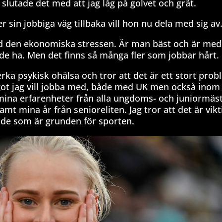
slutade det med att jag låg på golvet och grät.
 sin jobbiga väg tillbaka vill hon nu dela med sig av
 med den ekonomiska stressen. Är man bäst och är me
 de ha. Men det finns så många fler som jobbar hårt.
ka psykisk ohälsa och tror att det är ett stort probl
ågot jag vill jobba med, både med UK men också inom
tt mina erfarenheter från alla ungdoms- och juniormäs
t mina år från senioreliten. Jag tror att det är vikti
r de som är grunden för sporten.