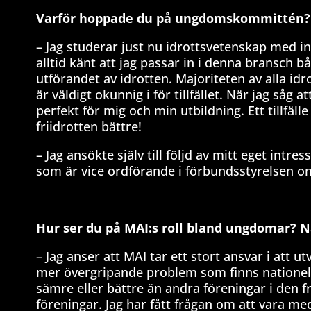
Varför hoppade du på ungdomskommittén?
– Jag studerar just nu idrottsvetenskap med i
alltid känt att jag passar in i denna bransch 
utförandet av idrotten. Majoriteten av alla idr
är väldigt okunnig i för tillfället. När jag s
perfekt för mig och min utbildning. Ett tillfäl
friidrotten bättre!
– Jag ansökte själv till följd av mitt eget int
som är vice ordförande i förbundsstyrelsen o
Hur ser du på MAI:s roll bland ungdomar? N
– Jag anser att MAI tar ett stort ansvar i att ut
mer övergripande problem som finns nationell
sämre eller bättre än andra föreningar i den fr
föreningar. Jag har fått frågan om att vara me