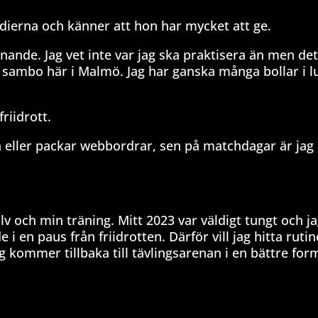
udierna och känner att hon har mycket att ge.
nande. Jag vet inte var jag ska praktisera än men det
li sambo här i Malmö. Jag har ganska många bollar i l
iidrott.
en eller packar webbordrar, sen på matchdagar är jag
älv och min träning. Mitt 2023 var väldigt tungt och 
e i en paus från friidrotten. Därför vill jag hitta rut
 kommer tillbaka till tävlingsarenan i en bättre for