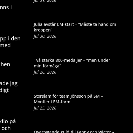
jul 31, 2026
nns i
Julia avstår EM-start – ”Måste ta hand om
kroppen”
jul 30, 2026
pp i den
t med
Två starka 800-medaljer – ”men under
chen
min förmåga”
jul 26, 2026
ade jag
digt
Storslam för team Jönsson på SM –
Montler i EM-form
jul 25, 2026
kilo på
n och
Övertygande guld till Fanny och Wictor –