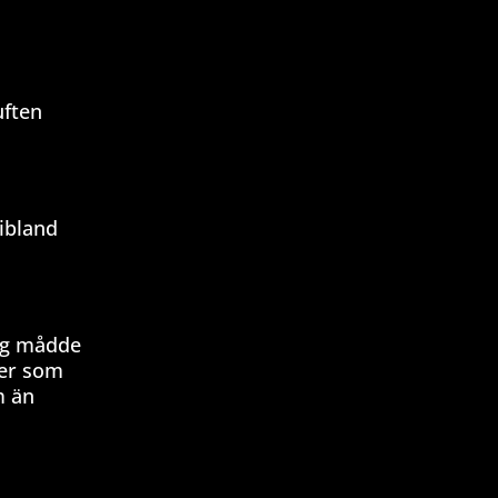
uften
 ibland
jag mådde
iner som
m än