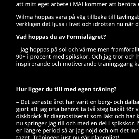
att mitt eget arbete i MAI kommer att beröra 
Wilma hoppas vara på väg tillbaka till tävling
verkligen det ljusa i livet och idrotten nu nä
Vad hoppas du av Formialägret?
– Jag hoppas på sol och värme men framförallt 
90+ i procent med spikskor. Och jag tror och 
inspirerande och motiverande träningsgäng ka
Hur ligger du till med egen träning?
– Det senaste året har varit en berg- och dalba
gjort att jag ofta behövt ta två steg bakåt för
diskbråck är diagnostiserat som läkt och har k
nu springer jag till och med en del i spikskor. 
en längre period så är jag nöjd och om det inne
taget. Träningen just nu går planenligt!