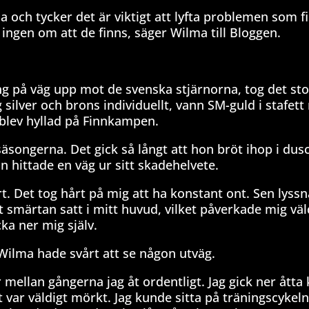
 och tycker det är viktigt att lyfta problemen som fi
ingen om att de finns, säger Wilma till Bloggen.
g på väg upp mot de svenska stjärnorna, tog det sto
silver och brons individuellt, vann SM-guld i stafet
 blev hyllad på Finnkampen.
ngerna. Det gick så långt att hon bröt ihop i dus
n hittade en väg ur sitt skadehelvete.
t. Det tog hårt på mig att ha konstant ont. Sen lyssn
 smärtan satt i mitt huvud, vilket påverkade mig väl
cka ner mig själv.
Wilma hade svårt att se någon utväg.
mellan gångerna jag åt ordentligt. Jag gick ner åtta 
 var väldigt mörkt. Jag kunde sitta på träningscykel