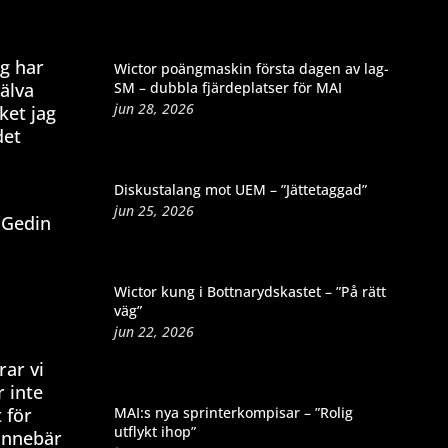
ag har
Wictor poängmaskin första dagen av lag-
SM – dubbla fjärdeplatser för MAI
älva
jun 28, 2026
ket jag
det
Diskustalang mot UEM – ”Jättetaggad”
jun 25, 2026
e Gedin
Wictor kung i Bottnarydskastet – ”På rätt
väg”
jun 22, 2026
rar vi
 inte
MAI:s nya sprinterkompisar – ”Rolig
 för
utflykt ihop”
 innebär