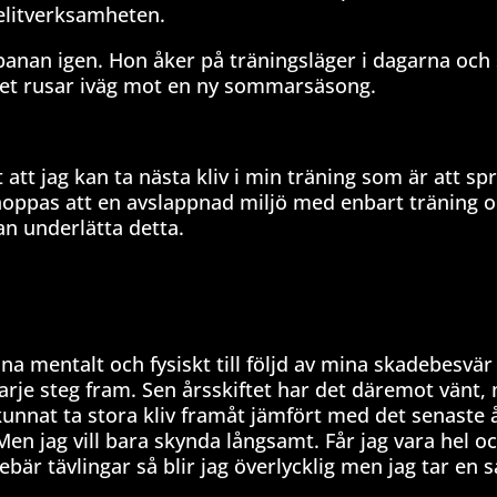
elitverksamheten.
sbanan igen. Hon åker på träningsläger i dagarna och
r det rusar iväg mot en ny sommarsäsong.
att jag kan ta nästa kliv i min träning som är att sp
hoppas att en avslappnad miljö med enbart träning o
n underlätta detta.
na mentalt och fysiskt till följd av mina skadebesvär 
 varje steg fram. Sen årsskiftet har det däremot vänt, 
unnat ta stora kliv framåt jämfört med det senaste å
Men jag vill bara skynda långsamt. Får jag vara hel oc
bär tävlingar så blir jag överlycklig men jag tar en s