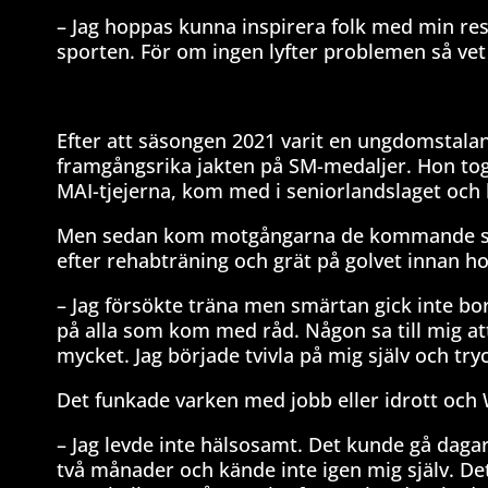
– Jag hoppas kunna inspirera folk med min resa
sporten. För om ingen lyfter problemen så vet 
Efter att säsongen 2021 varit en ungdomstalan
framgångsrika jakten på SM-medaljer. Hon tog 
MAI-tjejerna, kom med i seniorlandslaget och
Men sedan kom motgångarna de kommande säso
efter rehabträning och grät på golvet innan ho
– Jag försökte träna men smärtan gick inte bor
på alla som kom med råd. Någon sa till mig att
mycket. Jag började tvivla på mig själv och try
Det funkade varken med jobb eller idrott och 
– Jag levde inte hälsosamt. Det kunde gå dagar 
två månader och kände inte igen mig själv. Det