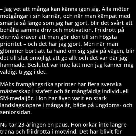
– Jag vet att många kan känna igen sig. Alla möter
motgångar i sin karriär, och när man kämpat med
smärta så länge som jag har gjort, blir det svårt att
behålla samma driv och motivation. Friidrott på
elitnivå kräver att man gör den till sin högsta
prioritet – och det har jag gjort. Men när man
glömmer bort att ta hand om sig själv på vägen, blir
det till slut omöjligt att ge allt och det var där jag
hamnade. Beslutet var inte lätt men jag känner mig
väldigt trygg i det.
MAI:s framgångsrika sprinter har flera svenska
mästerskap i stafett och är mångfaldig individuell
SM-medaljör. Hon har även varit en stark
landslagslöpare i många år, både på ungdoms- och
seniorsidan.
Nu tar 23-åringen en paus. Hon orkar inte längre
träna och friidrotta i motvind. Det har blivit för