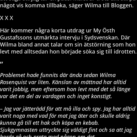
något vis komma tillbaka, säger Wilma till Bloggen.
X X X
Här kommer några korta utdrag ur My Östh
Gustafssons utmärkta intervju i Sydsvenskan. Där
Wilma bland annat talar om sin ätstörning som hon
levt med alltsedan hon började söka sig till idrotten.
”
Problemet hade funnits där ända sedan Wilma
Rosenquist var liten. Känslan av mättnad har alltid
varit jobbig, men eftersom hon levt med det så länge
var det en del av vardagen och inget konstigt.
– Jag var jätterädd för att må illa och spy. Jag har alltid
varit noga med vad för mat jag äter och skulle aldrig
kunna gå till ett hak och köpa en kebab.
Sjukgymnasten uttryckte sig väldigt fint och sa att jag
borde gå och prata med någon om det.