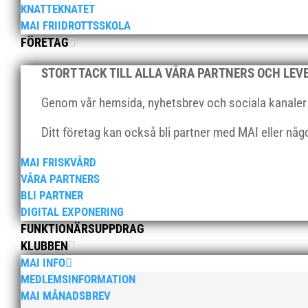
KNATTEKNATET
MAI FRIIDROTTSSKOLA
FÖRETAG
STORT TACK TILL ALLA VÅRA PARTNERS OCH LE
Genom vår hemsida, nyhetsbrev och sociala kanaler nå
Ditt företag kan också bli partner med MAI eller nå
MAI FRISKVÅRD
VÅRA PARTNERS
BLI PARTNER
DIGITAL EXPONERING
FUNKTIONÄRSUPPDRAG
KLUBBEN
MAI INFO
MEDLEMSINFORMATION
MAI MÅNADSBREV