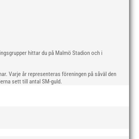
maj 2019
april 2019
mars 2019
februari 2019
januari 2019
december 2018
ningsgrupper hittar du på Malmö Stadion och i
november 2018
oktober 2018
ar. Varje år representeras föreningen på såväl den
september 2018
rna sett till antal SM-guld.
augusti 2018
juli 2018
juni 2018
maj 2018
april 2018
mars 2018