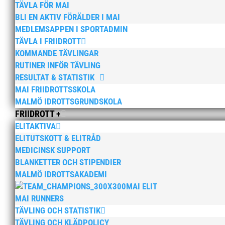
TÄVLA FÖR MAI
När Friidrottssverige samlades för fest gick en
BLI EN AKTIV FÖRÄLDER I MAI
MAI-delegationen fick ta emot priset ”Årets p
MEDLEMSAPPEN I SPORTADMIN
för att ta emot hyllningarna. –...
TÄVLA I FRIIDROTT
KOMMANDE TÄVLINGAR
RUTINER INFÖR TÄVLING
RESULTAT & STATISTIK
MAI FRIIDROTTSSKOLA
MAI är i sorg och saknad
MALMÖ IDROTTSGRUNDSKOLA
FRIIDROTT +
av
MAI
|
4 nov, 2025
|
15+ / Senior / Elit
,
Aktue
ELITAKTIVA
år
,
Barn & ungdomsutskottet informerar
,
Barn
ELITUTSKOTT & ELITRÅD
MASTERS
,
Okategoriserade
,
Styrelsen informe
MEDICINSK SUPPORT
BLANKETTER OCH STIPENDIER
För mig har Lasse betytt oerhört mycket på fler
MALMÖ IDROTTSAKADEMI
handlingskraftig ledare som alltid var på pla
MAI ELIT
vän, Bengt Bendéus,...
MAI RUNNERS
TÄVLING OCH STATISTIK
TÄVLING OCH KLÄDPOLICY