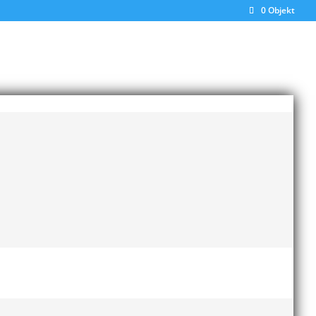
0 Objekt
Senaste inläggen
Bilder från Stafett-SM 2026
28 maj, 2026
rd,
Anders Hallström ny
ter
klubbchef i MAI
13 april,
2026
Bilder från MAI Årsmöte
2026
13 april, 2026
Wictor i galacentrum –
sedan blir det Pallasspelen
28 januari, 2026