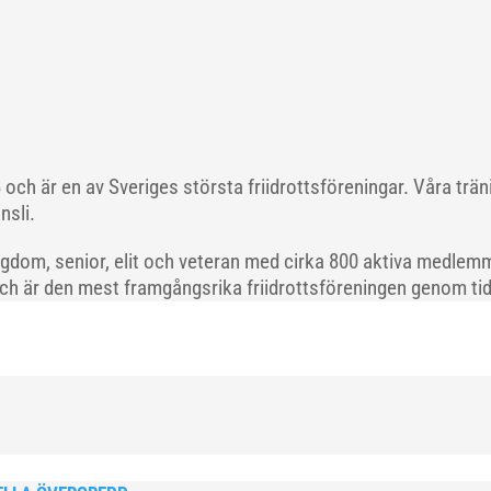
och är en av Sveriges största friidrottsföreningar. Våra trä
nsli.
gdom, senior, elit och veteran med cirka 800 aktiva medlemm
och är den mest framgångsrika friidrottsföreningen genom tide