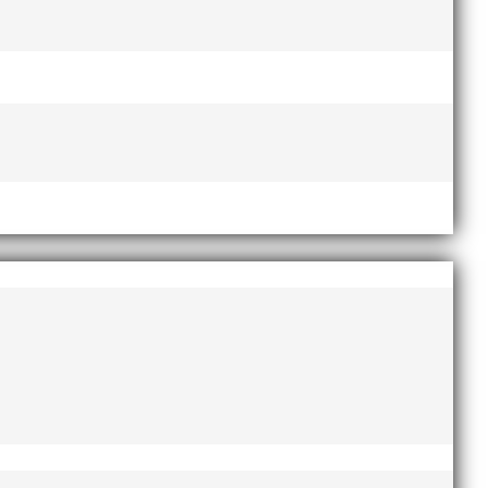
Lasse Johnssons livsgärning
a år.
hyllad på Friidrottsgalan
28
ats
januari, 2026
maj 2026
april 2026
januari 2026
december 2025
november 2025
-14
oktober 2025
augusti 2025
juli 2025
en
a
april 2025
mars 2025
januari 2025
oktober 2024