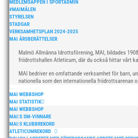
MEDLEMSAPPEN I SPORTADMIN
#MAIMÅLEN
STYRELSEN
STADGAR
VERKSAMHETSPLAN 2024-2025
MAI ÅRSBERÄTTELSER
Malmö Allmänna Idrottsförening, MAI, bildades 1908 
friidrottshallen Atleticum, där du också hittar vårt ka
MAI bedriver en omfattande verksamhet för barn, un
nationella som den internationella friidrottsarenan 
MAI WEBBSHOP
MAI STATISTIK
MAI WEBBSHOP
MAI:S SM-VINNARE
MAI:S KLUBBREKORD
ATLETICUMREKORD