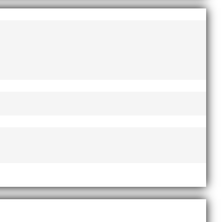
augusti 2022
juni 2022
april 2022
mars 2022
januari 2022
december 2021
november 2021
g där
oktober 2021
september 2021
juni 2021
maj 2021
april 2021
mars 2021
februari 2021
december 2020