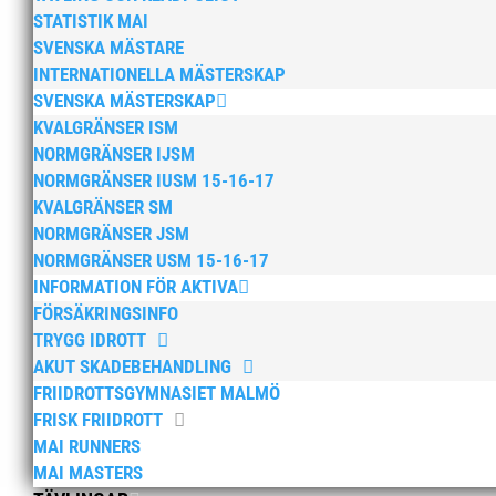
STATISTIK MAI
SVENSKA MÄSTARE
Kära MAI:are!
INTERNATIONELLA MÄSTERSKAP
SVENSKA MÄSTERSKAP
av
MAI
|
24 okt, 2025
|
15+ / Senior / Elit
,
Aktue
KVALGRÄNSER ISM
ungdom 6-14 år
,
Barn & ungdomsutskottet inf
NORMGRÄNSER IJSM
MASTERS
,
MAI Runners informerar
,
Okategori
NORMGRÄNSER IUSM 15-16-17
KVALGRÄNSER SM
Nu är hösten här och för oss MAI:re betyder d
NORMGRÄNSER JSM
kommer en liten sammanfattning från mig som o
NORMGRÄNSER USM 15-16-17
olika verksamhetsben. BroloppetAtt...
INFORMATION FÖR AKTIVA
FÖRSÄKRINGSINFO
TRYGG IDROTT
AKUT SKADEBEHANDLING
FRIIDROTTSGYMNASIET MALMÖ
Broloppet närmar sig – l
FRISK FRIIDROTT
MAI RUNNERS
av
MAI
|
14 mar, 2025
|
15+ / Senior / Elit
,
Her
MAI MASTERS