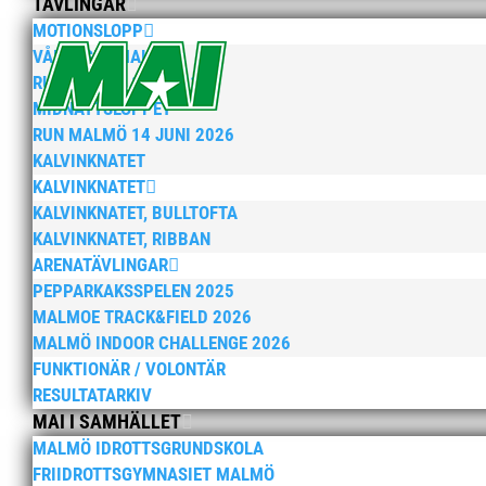
TÄVLINGAR
MOTIONSLOPP
VÅRRUSET MALMÖ
RUN MALMÖ 10K & 21K
MIDNATTSLOPPET
Två silver och två brons 
RUN MALMÖ 14 JUNI 2026
av
MAI
|
10 jan, 2025
|
15+ / Senior / Elit
,
Hero
KALVINKNATET
KALVINKNATET
Vår motionsgrupp MAI RUNNERS sprang traditio
KALVINKNATET, BULLTOFTA
man kan välja att springa ett eller två varv 
KALVINKNATET, RIBBAN
resultat för de fem snabbaste i varje klass...
ARENATÄVLINGAR
PEPPARKAKSSPELEN 2025
MALMOE TRACK&FIELD 2026
MALMÖ INDOOR CHALLENGE 2026
« Äldre inlägg
FUNKTIONÄR / VOLONTÄR
RESULTATARKIV
MAI I SAMHÄLLET
MALMÖ IDROTTSGRUNDSKOLA
FRIIDROTTSGYMNASIET MALMÖ