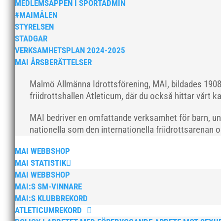
MEDLEMSAPPEN I SPORTADMIN
#MAIMÅLEN
STYRELSEN
STADGAR
VERKSAMHETSPLAN 2024-2025
MAI ÅRSBERÄTTELSER
Malmö Allmänna Idrottsförening, MAI, bildades 1908 
friidrottshallen Atleticum, där du också hittar vårt ka
MAI bedriver en omfattande verksamhet för barn, un
nationella som den internationella friidrottsarenan 
MAI WEBBSHOP
MAI STATISTIK
MAI WEBBSHOP
MAI:S SM-VINNARE
MAI:S KLUBBREKORD
ATLETICUMREKORD