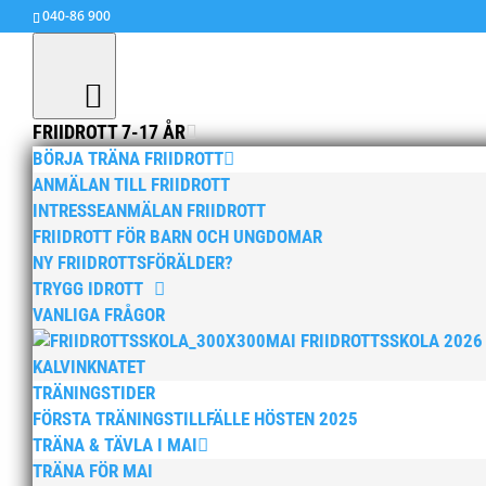
040-86 900
FRIIDROTT 7-17 ÅR
BÖRJA TRÄNA FRIIDROTT
ANMÄLAN TILL FRIIDROTT
INTRESSEANMÄLAN FRIIDROTT
FRIIDROTT FÖR BARN OCH UNGDOMAR
Anders Hallström ny klub
NY FRIIDROTTSFÖRÄLDER?
TRYGG IDROTT
av
MAI
|
13 apr, 2026
|
15+ / Senior / Elit
,
Aktu
VANLIGA FRÅGOR
år
,
Barn & ungdomsutskottet informerar
,
Hero
MAI FRIIDROTTSSKOLA 2026
Anders Hallström, 55, blir ny klubbchef i MAI. 
KALVINKNATET
idrottsintresse och har bland annat fungerat s
TRÄNINGSTIDER
tidigare. I fortsättningen blir det dock friidrott.
FÖRSTA TRÄNINGSTILLFÄLLE HÖSTEN 2025
TRÄNA & TÄVLA I MAI
TRÄNA FÖR MAI