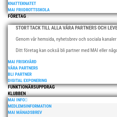
KNATTEKNATET
MAI FRIIDROTTSSKOLA
FÖRETAG
STORT TACK TILL ALLA VÅRA PARTNERS OCH LE
Genom vår hemsida, nyhetsbrev och sociala kanaler nå
Ditt företag kan också bli partner med MAI eller nå
MAI FRISKVÅRD
VÅRA PARTNERS
BLI PARTNER
DIGITAL EXPONERING
FUNKTIONÄRSUPPDRAG
KLUBBEN
MAI INFO
MEDLEMSINFORMATION
MAI MÅNADSBREV