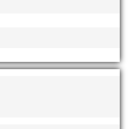
Lasse Johnssons livsgärning
hyllad på Friidrottsgalan
28
januari, 2026
-14
maj 2026
april 2026
januari 2026
en
december 2025
a
november 2025
oktober 2025
augusti 2025
juli 2025
april 2025
mars 2025
rn &
januari 2025
oktober 2024