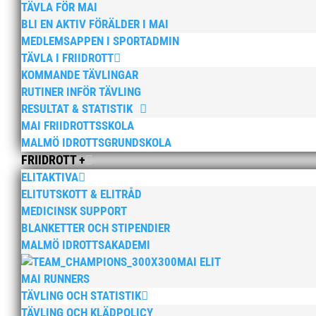
TÄVLA FÖR MAI
BLI EN AKTIV FÖRÄLDER I MAI
MEDLEMSAPPEN I SPORTADMIN
MAI är i sorg och saknad
TÄVLA I FRIIDROTT
KOMMANDE TÄVLINGAR
av
MAI
|
4 nov, 2025
|
15+ / Senior / Elit
,
Aktue
RUTINER INFÖR TÄVLING
år
,
Barn & ungdomsutskottet informerar
,
Barn
MASTERS
,
Okategoriserade
,
Styrelsen informe
RESULTAT & STATISTIK
MAI FRIIDROTTSSKOLA
För mig har Lasse betytt oerhört mycket på fler
MALMÖ IDROTTSGRUNDSKOLA
handlingskraftig ledare som alltid var på pla
FRIIDROTT +
vän, Bengt Bendéus,...
ELITAKTIVA
ELITUTSKOTT & ELITRÅD
MEDICINSK SUPPORT
BLANKETTER OCH STIPENDIER
MALMÖ IDROTTSAKADEMI
MAI ELIT
Kära MAI:are!
MAI RUNNERS
av
MAI
|
24 okt, 2025
|
15+ / Senior / Elit
,
Aktue
TÄVLING OCH STATISTIK
ungdom 6-14 år
,
Barn & ungdomsutskottet inf
TÄVLING OCH KLÄDPOLICY