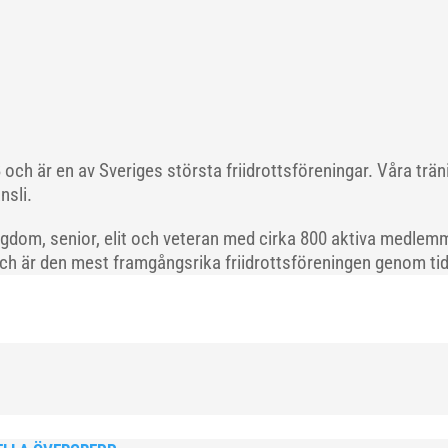
och är en av Sveriges största friidrottsföreningar. Våra trä
nsli.
gdom, senior, elit och veteran med cirka 800 aktiva medlemm
och är den mest framgångsrika friidrottsföreningen genom tide