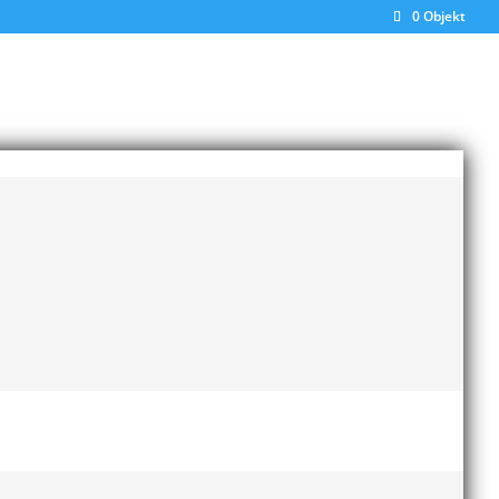
0 Objekt
Senaste inläggen
Bilder från Stafett-SM 2026
28 maj, 2026
Anders Hallström ny
6-14
klubbchef i MAI
13 april,
r
2026
Bilder från MAI Årsmöte
2026
13 april, 2026
Wictor i galacentrum –
sedan blir det Pallasspelen
28 januari, 2026