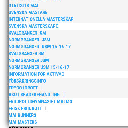
MASTERS
,
MAI Runners informerar
,
Okategori
STATISTIK MAI
SVENSKA MÄSTARE
Nu är hösten här och för oss MAI:re betyder d
INTERNATIONELLA MÄSTERSKAP
kommer en liten sammanfattning från mig som o
SVENSKA MÄSTERSKAP
olika verksamhetsben. BroloppetAtt...
KVALGRÄNSER ISM
NORMGRÄNSER IJSM
NORMGRÄNSER IUSM 15-16-17
KVALGRÄNSER SM
NORMGRÄNSER JSM
Bli en del av Kalvinteame
NORMGRÄNSER USM 15-16-17
INFORMATION FÖR AKTIVA
av
Andreas Modess
|
9 jan, 2024
|
Arrangeman
FÖRSÄKRINGSINFO
TRYGG IDROTT
Bli en del av Kalvinteamet 2024! ; Bli en del 
AKUT SKADEBEHANDLING
jobbetKalvinknatet är ett lopp för barn i åld
FRIIDROTTSGYMNASIET MALMÖ
prioritet. Varje år sätter Kalvinknatet över 30...
FRISK FRIIDROTT
MAI RUNNERS
MAI MASTERS