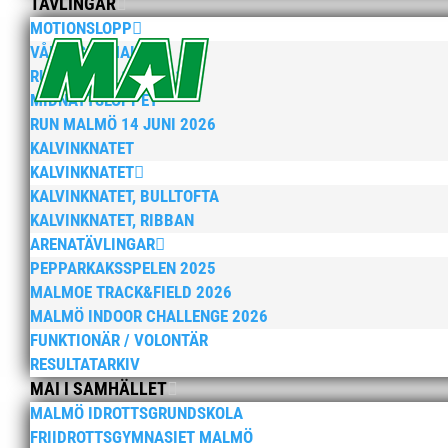
TÄVLINGAR
MOTIONSLOPP
VÅRRUSET MALMÖ
RUN MALMÖ 10K & 21K
MIDNATTSLOPPET
RUN MALMÖ 14 JUNI 2026
KALVINKNATET
KALVINKNATET
KALVINKNATET, BULLTOFTA
KALVINKNATET, RIBBAN
ARENATÄVLINGAR
PEPPARKAKSSPELEN 2025
MALMOE TRACK&FIELD 2026
MALMÖ INDOOR CHALLENGE 2026
FUNKTIONÄR / VOLONTÄR
RESULTATARKIV
MAI I SAMHÄLLET
MALMÖ IDROTTSGRUNDSKOLA
FRIIDROTTSGYMNASIET MALMÖ