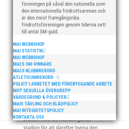
Nyrekrytering av idrottskonsulent
föreningen på såväl den nationella som
Äntligen är vi igång med rekrytering
den internationella friidrottsarenan och
är den mest framgångsrika
av 1-2 efterlängtade
friidrottsföreningen genom tiderna sett
idrottskonsulenter! Väl på plats ska
till antal SM-guld.
de stötta vår Sportchef Thomas
Leandersson i hans arbete med att
MAI WEBBSHOP
utveckla vår barn- och
MAI STATISTIK
MAI WEBBSHOP
ungdomsverksamhet mot nya höjder.
MAI:S SM-VINNARE
Det blir antingen en heltidstjänst eller
MAI:S KLUBBREKORD
två halvtidare.
ATLETICUMREKORD
POLICY I ARBETET MED FÖREBYGGANDE ARBETE
MOT SEXUELLA ÖVERGREPP
Stadion
VÄRDEGRUND & POLICYER
Efter många turer med både Malmö
MAIS TÄVLING OCH KLÄDPOLICY
MAI INTEGRITETSPOLICY
stad och andra aktörer börjar nu
KONTAKTA OSS
arbetet med att riva den gamla
stadion för att därefter bygga den