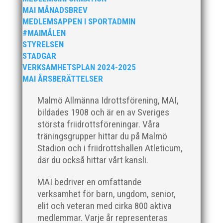
igen.
MAI MÅNADSBREV
MEDLEMSAPPEN I SPORTADMIN
Evenemangsteamet på kansliet
#MAIMÅLEN
jobbar outtröttligt på med planering
STYRELSEN
för framtida lopp och tävlingar. Utan
STADGAR
dessa evenemang hade vi ej kunnat
VERKSAMHETSPLAN 2024-2025
bedriva den omfattande verksamhet
MAI ÅRSBERÄTTELSER
vi har eftersom de statliga och
Malmö Allmänna Idrottsförening, MAI,
kommunala bidragen vi får långt
bildades 1908 och är en av Sveriges
ifrån räcker till för att täcka
största friidrottsföreningar. Våra
kostnaderna. Eftersom Broloppet är
träningsgrupper hittar du på Malmö
Stadion och i friidrottshallen Atleticum,
avslutat så kommer Fredrik
där du också hittar vårt kansli.
Montgomery att söka nya uppdrag
och lämnar teamet inom kort. Stort
MAI bedriver en omfattande
tack för denna tid!
verksamhet för barn, ungdom, senior,
elit och veteran med cirka 800 aktiva
medlemmar. Varje år representeras