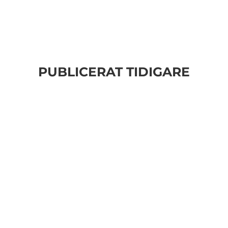
PUBLICERAT TIDIGARE
Bilder från Stafett-SM 2026. Foto: Thomas
Leandersson Fler bilder från MAI:s
Årsmöte 2026