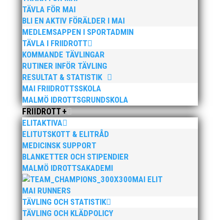
TÄVLA FÖR MAI
BLI EN AKTIV FÖRÄLDER I MAI
MEDLEMSAPPEN I SPORTADMIN
TÄVLA I FRIIDROTT
KOMMANDE TÄVLINGAR
RUTINER INFÖR TÄVLING
Nu är hösten här och för oss MAI:re
RESULTAT & STATISTIK
betyder det olika saker beroende på
MAI FRIIDROTTSSKOLA
var man befinner sig i
MALMÖ IDROTTSGRUNDSKOLA
organisationen. Här kommer en
FRIIDROTT +
liten sammanfattning från mig
ELITAKTIVA
ELITUTSKOTT & ELITRÅD
som ordförande i vår anrika
MEDICINSK SUPPORT
förening om hur jag uppfattar läget
BLANKETTER OCH STIPENDIER
i våra olika verksamhetsben.
MALMÖ IDROTTSAKADEMI
MAI ELIT
MAI RUNNERS
Broloppet
TÄVLING OCH STATISTIK
Att arrangera ett lopp med över
TÄVLING OCH KLÄDPOLICY