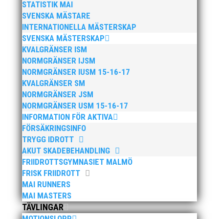
STATISTIK MAI
40.000 deltagare är inte lätt. Ska det
SVENSKA MÄSTARE
dessutom ske från ett land till ett
INTERNATIONELLA MÄSTERSKAP
annat och dessutom över en bro, så
SVENSKA MÄSTERSKAP
blir det en betydlig mycket större
KVALGRÄNSER ISM
utmaning. Men det löser vi tänkte
NORMGRÄNSER IJSM
NORMGRÄNSER IUSM 15-16-17
gemensamt MAI, Sparta och
KVALGRÄNSER SM
Brokonsortiet för drygt tre år sedan
NORMGRÄNSER JSM
när man full av entusiasm beslutade
NORMGRÄNSER USM 15-16-17
att VI KÖR! Tro mig när jag säger att
INFORMATION FÖR AKTIVA
FÖRSÄKRINGSINFO
dessa utmaningar var små i
TRYGG IDROTT
förhållande till en del av de
AKUT SKADEBEHANDLING
utmaningar som dök upp efterhand.
FRIIDROTTSGYMNASIET MALMÖ
Först nu, flera månader efter avslutat
FRISK FRIIDROTT
lopp, kan jag konstatera att vi som
MAI RUNNERS
MAI MASTERS
förening löste uppgiften! Även om en
TÄVLINGAR
stor del av jobbet gjordes av den
MOTIONSLOPP