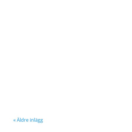
ungdom Hösten 2024. Klicka här!
Nu kan du se när första och sista
träningstillfälle för Hösten 2024. Klicka
här!
« Äldre inlägg