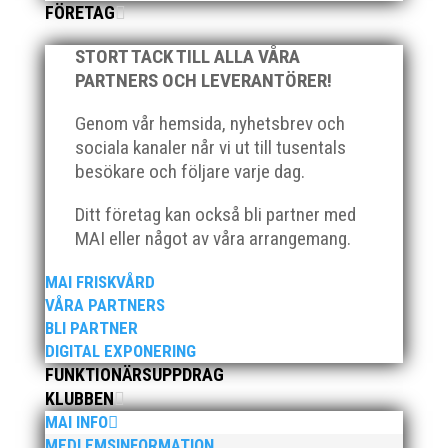
FÖRETAG
Klubbchef. För att lösa de mest akuta
uppgifterna i den rollen, fram tills
STORT TACK TILL ALLA VÅRA
den slutgiltiga organisationen är på
PARTNERS OCH LEVERANTÖRER!
plats, så har jag gått ner i arbetstid på
Genom vår hemsida, nyhetsbrev och
min ”civila” verksamhet och lägger
sociala kanaler når vi ut till tusentals
50% eller mer av min arbetstid tid på
besökare och följare varje dag.
MAI.
Ditt företag kan också bli partner med
MAI eller något av våra arrangemang.
Marknad och Evenemang
Våra fantastiska funktionärer tar nu
MAI FRISKVÅRD
VÅRA PARTNERS
en välbehövlig paus efter sommarens
BLI PARTNER
förhoppningsvis roliga, men också
DIGITAL EXPONERING
utmanande evenemang. Tack för er
FUNKTIONÄRSUPPDRAG
insats! Ladda nu batterierna för
KLUBBEN
nästa år behövs ert helhjärtade stöd
MAI INFO
MEDLEMSINFORMATION