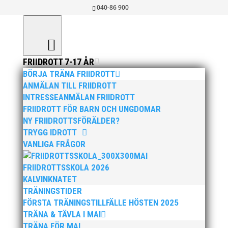
040-86 900
FRIIDROTT 7-17 ÅR
BÖRJA TRÄNA FRIIDROTT
KÄRA MAI:ARE!
ANMÄLAN TILL FRIIDROTT
INTRESSEANMÄLAN FRIIDROTT
FRIIDROTT FÖR BARN OCH UNGDOMAR
okt 24, 2025
|
15+ / Senior / Elit
,
Aktuellt
,
NY FRIIDROTTSFÖRÄLDER?
Allmänt
,
Arrangemang
,
TRYGG IDROTT
Arrangemangsutskottet informerar
,
Barn &
VANLIGA FRÅGOR
ungdom 6-14 år
,
Barn & ungdomsutskottet
MAI
FRIIDROTTSSKOLA 2026
informerar
,
Hero Startsidan
,
Ingen kategori
,
KALVINKNATET
MAI informerar
,
MAI MASTERS
,
MAI Runners
TRÄNINGSTIDER
informerar
,
Okategoriserade
,
Styrelsen
FÖRSTA TRÄNINGSTILLFÄLLE HÖSTEN 2025
informerar
,
Tränare
TRÄNA & TÄVLA I MAI
TRÄNA FÖR MAI