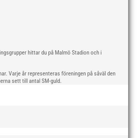
maj 2019
april 2019
mars 2019
februari 2019
januari 2019
december 2018
ningsgrupper hittar du på Malmö Stadion och i
november 2018
oktober 2018
ar. Varje år representeras föreningen på såväl den
september 2018
rna sett till antal SM-guld.
augusti 2018
juli 2018
juni 2018
maj 2018
april 2018
mars 2018