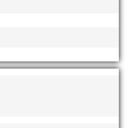
Lasse Johnssons livsgärning
hyllad på Friidrottsgalan
28
januari, 2026
maj 2026
april 2026
januari 2026
december 2025
november 2025
oktober 2025
augusti 2025
juli 2025
april 2025
mars 2025
januari 2025
oktober 2024