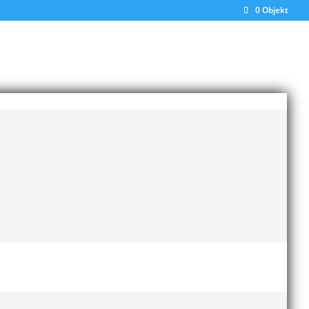
0 Objekt
Senaste inläggen
Bilder från Stafett-SM 2026
28 maj, 2026
Anders Hallström ny
rn &
klubbchef i MAI
13 april,
2026
Bilder från MAI Årsmöte
Här
2026
13 april, 2026
a
Wictor i galacentrum –
sedan blir det Pallasspelen
28 januari, 2026