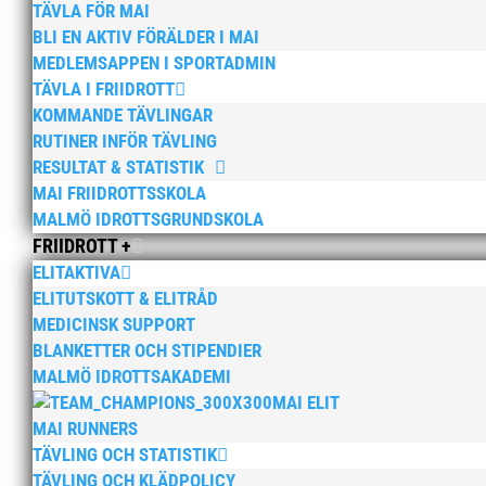
TÄVLA FÖR MAI
BLI EN AKTIV FÖRÄLDER I MAI
MEDLEMSAPPEN I SPORTADMIN
TÄVLA I FRIIDROTT
Framgångsrikt SM för MA
KOMMANDE TÄVLINGAR
RUTINER INFÖR TÄVLING
av
MAI
|
4 aug, 2025
|
15+ / Senior / Elit
,
Aktue
RESULTAT & STATISTIK
Sprinterdrottningen Julia Henriksson vann dub
MAI FRIIDROTTSSKOLA
segrade programenligt i längdhoppet medan MA
MALMÖ IDROTTSGRUNDSKOLA
väntat hem guldet i kula på lördagen och bärg
FRIIDROTT +
ELITAKTIVA
ELITUTSKOTT & ELITRÅD
MEDICINSK SUPPORT
BLANKETTER OCH STIPENDIER
MALMÖ IDROTTSAKADEMI
Lag-SM final i Sollentuna
MAI ELIT
av
MAI
|
14 jul, 2025
|
15+ / Senior / Elit
,
Aktue
MAI RUNNERS
TÄVLING OCH STATISTIK
Tjejerna endast en poäng från medalj! Läs vid
TÄVLING OCH KLÄDPOLICY