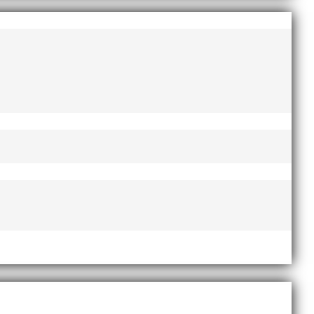
augusti 2022
juni 2022
april 2022
AI
mars 2022
januari 2022
december 2021
november 2021
oktober 2021
september 2021
juni 2021
maj 2021
april 2021
stod
mars 2021
er
februari 2021
december 2020