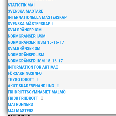
STATISTIK MAI
SVENSKA MÄSTARE
INTERNATIONELLA MÄSTERSKAP
SVENSKA MÄSTERSKAP
KVALGRÄNSER ISM
Montler återvänder till MA
NORMGRÄNSER IJSM
av
MAI
|
14 okt, 2024
|
15+ / Senior / Elit
,
Aktue
NORMGRÄNSER IUSM 15-16-17
Runners informerar
KVALGRÄNSER SM
NORMGRÄNSER JSM
Längdhopparen Thobias Montler återvänder till
NORMGRÄNSER USM 15-16-17
förbundet i nästa vecka när det är deadline. S
INFORMATION FÖR AKTIVA
plocka ihop sitt nya tränarteam. – Det har...
FÖRSÄKRINGSINFO
TRYGG IDROTT
AKUT SKADEBEHANDLING
FRIIDROTTSGYMNASIET MALMÖ
FRISK FRIIDROTT
Midnattsloppet Malmö 20
MAI RUNNERS
MAI MASTERS
av
MAI
|
10 sep, 2024
|
15+ / Senior / Elit
,
Aktu