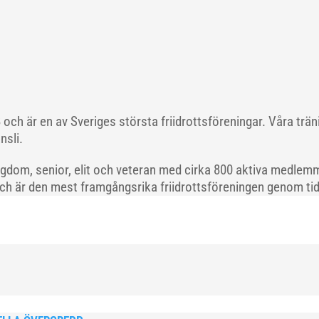
och är en av Sveriges största friidrottsföreningar. Våra trä
nsli.
gdom, senior, elit och veteran med cirka 800 aktiva medlemm
och är den mest framgångsrika friidrottsföreningen genom tide