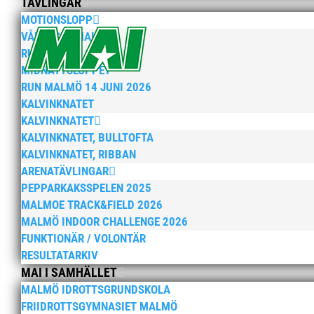
TÄVLINGAR
Runners informerar
MOTIONSLOPP
VÅRRUSET MALMÖ
MAI arrangerade Midnattsloppet i lördagskväll
RUN MALMÖ 10K & 21K
RUNNERS var givetvis på plats för att njuta av
MIDNATTSLOPPET
sprang nu ännu snabbare och bärgade silvret i
RUN MALMÖ 14 JUNI 2026
KALVINKNATET
KALVINKNATET
KALVINKNATET, BULLTOFTA
KALVINKNATET, RIBBAN
Staffan Jönsson tar över 
ARENATÄVLINGAR
här i Malmö!”
PEPPARKAKSSPELEN 2025
MALMOE TRACK&FIELD 2026
av
MAI
|
28 jan, 2023
|
15+ / Senior / Elit
,
Allm
MALMÖ INDOOR CHALLENGE 2026
FUNKTIONÄR / VOLONTÄR
STAFFAN JÖNSSON TAR ÖVER STÅHL OCH ROOS: 
RESULTATARKIV
det klart att Simon Petterssons nye tränare h
MAI I SAMHÄLLET
Daniel Ståhl och Fanny Roos. ”Det här...
MALMÖ IDROTTSGRUNDSKOLA
FRIIDROTTSGYMNASIET MALMÖ