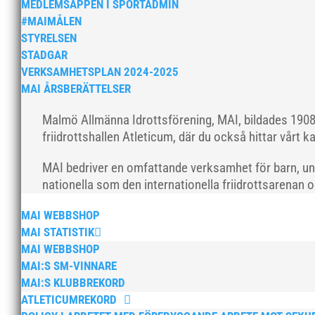
MEDLEMSAPPEN I SPORTADMIN
#MAIMÅLEN
STYRELSEN
STADGAR
VERKSAMHETSPLAN 2024-2025
MAI ÅRSBERÄTTELSER
Malmö Allmänna Idrottsförening, MAI, bildades 1908 
friidrottshallen Atleticum, där du också hittar vårt ka
MAI bedriver en omfattande verksamhet för barn, un
nationella som den internationella friidrottsarenan 
MAI WEBBSHOP
MAI STATISTIK
MAI WEBBSHOP
MAI:S SM-VINNARE
MAI:S KLUBBREKORD
ATLETICUMREKORD