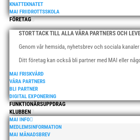
KNATTEKNATET
« Äldre inlägg
MAI FRIIDROTTSSKOLA
FÖRETAG
STORT TACK TILL ALLA VÅRA PARTNERS OCH LE
Genom vår hemsida, nyhetsbrev och sociala kanaler nå
Ditt företag kan också bli partner med MAI eller nå
MAI FRISKVÅRD
VÅRA PARTNERS
BLI PARTNER
DIGITAL EXPONERING
FUNKTIONÄRSUPPDRAG
KLUBBEN
MAI INFO
MEDLEMSINFORMATION
MAI MÅNADSBREV