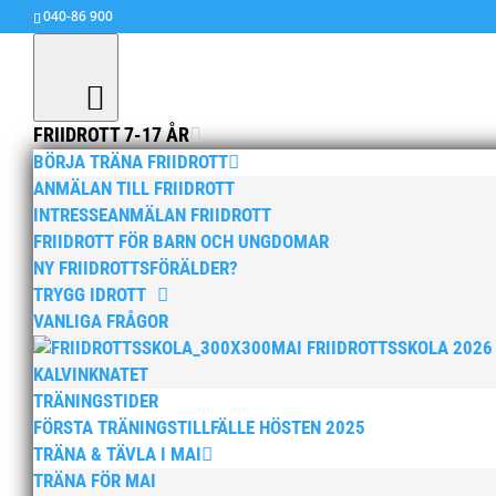
040-86 900
FRIIDROTT 7-17 ÅR
BÖRJA TRÄNA FRIIDROTT
ANMÄLAN TILL FRIIDROTT
INTRESSEANMÄLAN FRIIDROTT
FRIIDROTT FÖR BARN OCH UNGDOMAR
Kära MAI:are!
NY FRIIDROTTSFÖRÄLDER?
TRYGG IDROTT
av
MAI
|
24 okt, 2025
|
15+ / Senior / Elit
,
Aktue
VANLIGA FRÅGOR
ungdom 6-14 år
,
Barn & ungdomsutskottet inf
MAI FRIIDROTTSSKOLA 2026
MASTERS
,
MAI Runners informerar
,
Okategori
KALVINKNATET
Nu är hösten här och för oss MAI:re betyder d
TRÄNINGSTIDER
kommer en liten sammanfattning från mig som o
FÖRSTA TRÄNINGSTILLFÄLLE HÖSTEN 2025
olika verksamhetsben. BroloppetAtt...
TRÄNA & TÄVLA I MAI
TRÄNA FÖR MAI