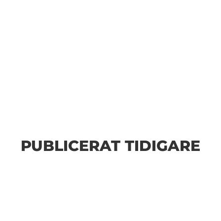
n
PUBLICERAT TIDIGARE
n Fler bilder från MAI:s Årsmöte 2026