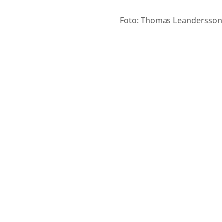
Foto: Thomas Leandersso
Bilder från Stafett-SM 2026. Foto: Thomas Leandersso