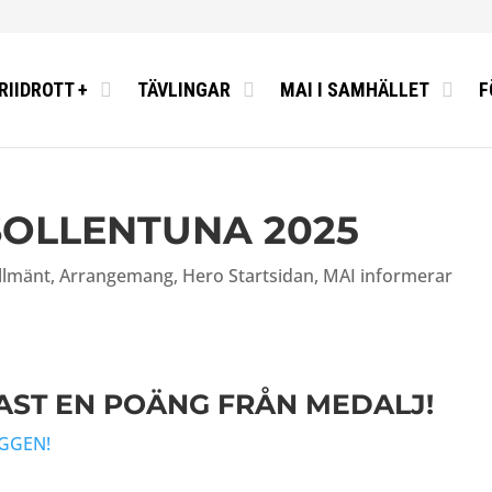
RIIDROTT +
TÄVLINGAR
MAI I SAMHÄLLET
F
 SOLLENTUNA 2025
llmänt
,
Arrangemang
,
Hero Startsidan
,
MAI informerar
AST EN POÄNG FRÅN MEDALJ!
OGGEN!