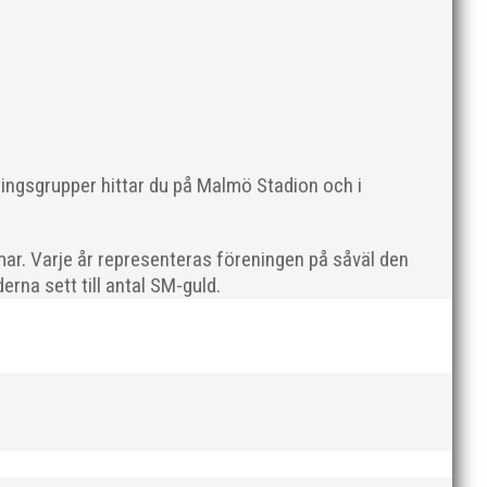
te nyårsafton. Formen är enkel, ett eller två varv
ningsgrupper hittar du på Malmö Stadion och i
ar. Varje år representeras föreningen på såväl den
Sveriges största friidrottsföreningar? Malmö
rna sett till antal SM-guld.