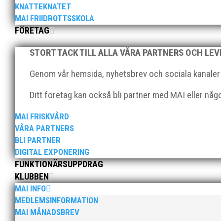
KNATTEKNATET
MAI FRIIDROTTSSKOLA
FÖRETAG
2025 innebar något av ett internationellt genombrott
STORT TACK TILL ALLA VÅRA PARTNERS OCH LE
elva på VM ute i somras. Och en stark tro på framtide
Genom vår hemsida, nyhetsbrev och sociala kanaler nå
Ditt företag kan också bli partner med MAI eller nå
MAI FRISKVÅRD
VÅRA PARTNERS
BLI PARTNER
När Friidrottssverige samlades för fest gick en av utm
DIGITAL EXPONERING
och bland annat fanns ordförande Fredrik Wennolf på p
FUNKTIONÄRSUPPDRAG
KLUBBEN
MAI INFO
MEDLEMSINFORMATION
MAI MÅNADSBREV