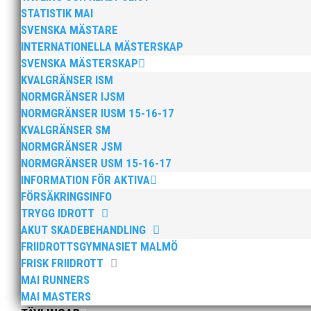
STATISTIK MAI
SVENSKA MÄSTARE
INTERNATIONELLA MÄSTERSKAP
SVENSKA MÄSTERSKAP
KVALGRÄNSER ISM
NORMGRÄNSER IJSM
NORMGRÄNSER IUSM 15-16-17
KVALGRÄNSER SM
NORMGRÄNSER JSM
NORMGRÄNSER USM 15-16-17
INFORMATION FÖR AKTIVA
FÖRSÄKRINGSINFO
TRYGG IDROTT
AKUT SKADEBEHANDLING
FRIIDROTTSGYMNASIET MALMÖ
FRISK FRIIDROTT
MAI RUNNERS
MAI MASTERS
Bilder från Stafett-SM 2026. Foto: Thomas Leandersso