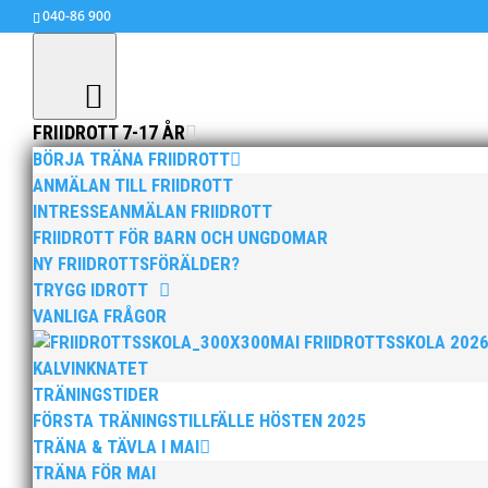
040-86 900
FRIIDROTT 7-17 ÅR
BÖRJA TRÄNA FRIIDROTT
ANMÄLAN TILL FRIIDROTT
INTRESSEANMÄLAN FRIIDROTT
Välkommen till MAI-Vete
FRIIDROTT FÖR BARN OCH UNGDOMAR
aug 26, 2014
|
Ingen kategori
,
MAI MASTERS
NY FRIIDROTTSFÖRÄLDER?
TRYGG IDROTT
VANLIGA FRÅGOR
MAI FRIIDROTTSSKOLA 202
KALVINKNATET
TRÄNINGSTIDER
FÖRSTA TRÄNINGSTILLFÄLLE HÖSTEN 2025
TRÄNA & TÄVLA I MAI
TRÄNA FÖR MAI