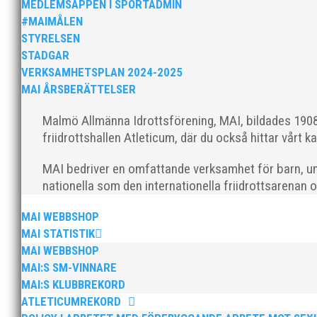
MEDLEMSAPPEN I SPORTADMIN
#MAIMÅLEN
Som traditionen bjuder så var vi ett helt gäng löpare
STYRELSEN
runt Pildammsparken (2,7 km respektive 5,4 kilometer)
STADGAR
VERKSAMHETSPLAN 2024-2025
MAI ÅRSBERÄTTELSER
Malmö Allmänna Idrottsförening, MAI, bildades 1908 
friidrottshallen Atleticum, där du också hittar vårt ka
MAI bedriver en omfattande verksamhet för barn, un
Klubbchef – Malmö Allmänna Idrottsförening (MAI) Vil
nationella som den internationella friidrottsarenan 
Allmänna Idrottsförening – MAI – söker en engagerad, 
MAI WEBBSHOP
MAI STATISTIK
MAI WEBBSHOP
MAI:S SM-VINNARE
MAI:S KLUBBREKORD
ATLETICUMREKORD