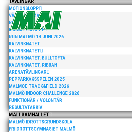
TÄVLINGAR
MOTIONSLOPP
VÅRRUSET MALMÖ
RUN MALMÖ 10K & 21K
MIDNATTSLOPPET
RUN MALMÖ 14 JUNI 2026
KALVINKNATET
Anders Hallström, 55, blir ny klubbchef i MAI. Han bö
KALVINKNATET
hockeyn i Trelleborg och fotbollen i Höllviken tidigare. 
KALVINKNATET, BULLTOFTA
KALVINKNATET, RIBBAN
ARENATÄVLINGAR
PEPPARKAKSSPELEN 2025
MALMOE TRACK&FIELD 2026
MALMÖ INDOOR CHALLENGE 2026
FUNKTIONÄR / VOLONTÄR
Efter att årsmötet avslutats följde en kväll med stipe
RESULTATARKIV
möjliggjorde och generöst finansierade denna del av k
MAI I SAMHÄLLET
MALMÖ IDROTTSGRUNDSKOLA
FRIIDROTTSGYMNASIET MALMÖ