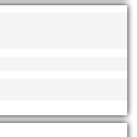
esse och har bland annat fungerat som tränare inom
ni i länken nedan. Stort tack till Bengt Bendéus som