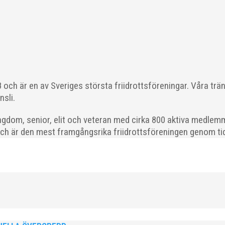
 från MAI RUNNERS som sprang det mysiga Sylvesterloppet på självas
, med tidtagning på de fem främsta i varje...
och är en av Sveriges största friidrottsföreningar. Våra trä
nsli.
gdom, senior, elit och veteran med cirka 800 aktiva medlemm
l du vara med och skapa glädje, gemenskap och utveckling i en av 
och är den mest framgångsrika friidrottsföreningen genom tide
strategisk, relationsbyggande och affärsinriktad...