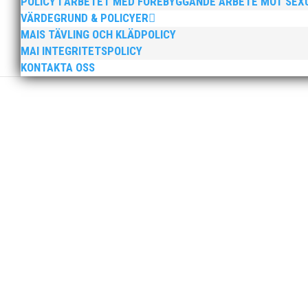
POLICY I ARBETET MED FÖREBYGGANDE ARBETE MOT SE
För mig har Lasse betytt oerhört mycket på flera plan.
VÄRDEGRUND & POLICYER
med en mängd olika projekt. Med sin parhäst och nä
MAIS TÄVLING OCH KLÄDPOLICY
MAI INTEGRITETSPOLICY
KONTAKTA OSS
Nu är hösten här och för oss MAI:re betyder det oli
ordförande i vår anrika förening om hur jag uppfattar
MAI Klubbkväll 8 okt – MAI bjöd in alla friidrottare f