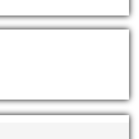
 EM-silver inomhus, dessutom sexa på VM inomhus och
AI-delegationen fick ta emot priset ”Årets pulshöjare”,