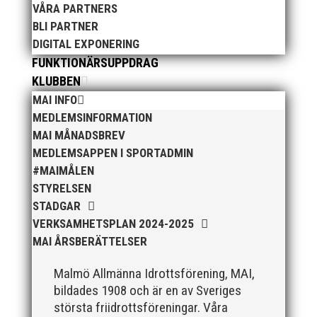
som tränare inom hockeyn i Trelleborg och fotbollen i
VÅRA PARTNERS
Höllviken tidigare. I fortsättningen blir det dock
BLI PARTNER
friidrott...
DIGITAL EXPONERING
FUNKTIONÄRSUPPDRAG
KLUBBEN
MAI INFO
MEDLEMSINFORMATION
MAI MÅNADSBREV
MEDLEMSAPPEN I SPORTADMIN
Efter att årsmötet avslutats följde en kväll med
#MAIMÅLEN
stipendieutdelning, mat och underhållning. Bilder
STYRELSEN
från denna del hittar ni i länken nedan. Stort tack till
STADGAR
Bengt Bendéus som möjliggjorde och generöst
VERKSAMHETSPLAN 2024-2025
finansierade denna del av kvällen. Fler bilder från
MAI ÅRSBERÄTTELSER
MAI:s Årsmöte...
Malmö Allmänna Idrottsförening, MAI,
bildades 1908 och är en av Sveriges
största friidrottsföreningar. Våra