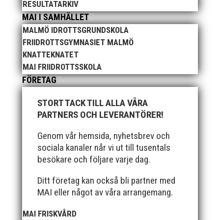
RESULTATARKIV
Publicerat tidigare
MAI I SAMHÄLLET
MALMÖ IDROTTSGRUNDSKOLA
FRIIDROTTSGYMNASIET MALMÖ
KNATTEKNATET
MAI FRIIDROTTSSKOLA
FÖRETAG
Bilder från Stafett-SM 2026. Foto: Thomas
Leandersson Fler bilder från MAI:s Årsmöte 2026
STORT TACK TILL ALLA VÅRA
PARTNERS OCH LEVERANTÖRER!
Genom vår hemsida, nyhetsbrev och
sociala kanaler når vi ut till tusentals
besökare och följare varje dag.
Ditt företag kan också bli partner med
MAI eller något av våra arrangemang.
Anders Hallström, 55, blir ny klubbchef i MAI. Han
börjar sin anställning den 13 april. Anders har ett
MAI FRISKVÅRD
brett idrottsintresse och har bland annat fungerat