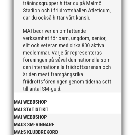
träningsgrupper hittar du på Malmö
Stadion och i friidrottshallen Atleticum,
där du också hittar vårt kansli.
2025 innebar något av ett internationellt genombrott
för MAI:s kulstötare Wictor Petersson. Året gav
MAI bedriver en omfattande
svenskt rekord, EM-silver inomhus, dessutom sexa på
verksamhet för barn, ungdom, senior,
VM inomhus och elva på VM ute i somras. Och en
stark tro på framtiden efter några motiga år när inte
elit och veteran med cirka 800 aktiva
så mycket hänt...
medlemmar. Varje år representeras
föreningen på såväl den nationella som
den internationella friidrottsarenan och
är den mest framgångsrika
friidrottsföreningen genom tiderna sett
till antal SM-guld.
MAI WEBBSHOP
När Friidrottssverige samlades för fest gick en av
MAI STATISTIK
utmärkelserna till MAI och Kalvinknatet – Lasses
MAI WEBBSHOP
skötebarn i alla år. MAI-delegationen fick ta emot
MAI:S SM-VINNARE
priset ”Årets pulshöjare”, och bland annat fanns
MAI:S KLUBBREKORD
ordförande Fredrik Wennolf på plats för att ta emot