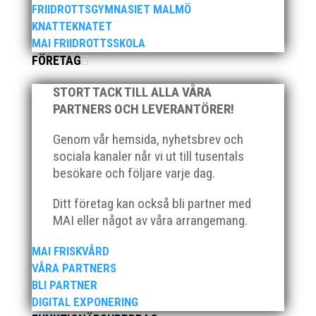
FRIIDROTTSGYMNASIET MALMÖ
När Friidrottssverige samlades för fest gick en av
KNATTEKNATET
utmärkelserna till MAI och Kalvinknatet – Lasses
MAI FRIIDROTTSSKOLA
skötebarn i alla år. MAI-delegationen fick ta emot
priset ”Årets pulshöjare”, och bland annat fanns
FÖRETAG
ordförande Fredrik Wennolf på plats för att ta emot
hyllningarna. –...
STORT TACK TILL ALLA VÅRA
PARTNERS OCH LEVERANTÖRER!
Genom vår hemsida, nyhetsbrev och
sociala kanaler når vi ut till tusentals
besökare och följare varje dag.
Ditt företag kan också bli partner med
Som traditionen bjuder så var vi ett helt gäng löpare
MAI eller något av våra arrangemang.
från MAI RUNNERS som sprang det mysiga
Sylvesterloppet på självaste nyårsafton. Formen är
MAI FRISKVÅRD
enkel, ett eller två varv runt Pildammsparken (2,7 km
VÅRA PARTNERS
respektive 5,4 kilometer), med tidtagning på de fem
BLI PARTNER
främsta i varje...
DIGITAL EXPONERING