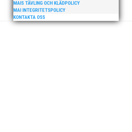
MAIS TÄVLING OCH KLÄDPOLICY
MAI INTEGRITETSPOLICY
KONTAKTA OSS
MAI Klubbkväll 8 okt – MAI bjöd in alla friidrottare
födda 2008–2018 till ett sista träningspass på Malmö
Stadion innan den rivs. Bilder, klicka här! Foto:
Thomas Leandersson
Sprinterdrottningen Julia Henriksson vann dubbla
guld när SM avgjordes i Karlstad i helgen. Thobias
Montler segrade programenligt i längdhoppet medan