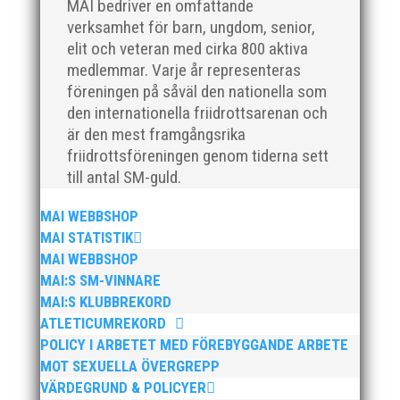
MAI bedriver en omfattande
För mig har Lasse betytt oerhört mycket på flera
verksamhet för barn, ungdom, senior,
plan. På 80- och 90-talet, då jag själv var aktiv, var
elit och veteran med cirka 800 aktiva
han för mig en handlingskraftig ledare som alltid var
medlemmar. Varje år representeras
på plats och igång med en mängd olika projekt. Med
föreningen på såväl den nationella som
sin parhäst och nära vän, Bengt Bendéus,...
den internationella friidrottsarenan och
är den mest framgångsrika
friidrottsföreningen genom tiderna sett
till antal SM-guld.
MAI WEBBSHOP
MAI STATISTIK
MAI WEBBSHOP
MAI:S SM-VINNARE
Nu är hösten här och för oss MAI:re betyder det olika
saker beroende på var man befinner sig i
MAI:S KLUBBREKORD
organisationen. Här kommer en liten sammanfattning
ATLETICUMREKORD
från mig som ordförande i vår anrika förening om hur
POLICY I ARBETET MED FÖREBYGGANDE ARBETE
jag uppfattar läget i våra olika verksamhetsben.
MOT SEXUELLA ÖVERGREPP
BroloppetAtt...
VÄRDEGRUND & POLICYER