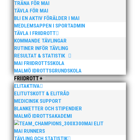
TRÄNA FÖR MAI
TÄVLA FÖR MAI
BLI EN AKTIV FÖRÄLDER I MAI
MEDLEMSAPPEN I SPORTADMIN
TÄVLA I FRIIDROTT
KOMMANDE TÄVLINGAR
Publicerat tidigare
RUTINER INFÖR TÄVLING
RESULTAT & STATISTIK
MAI FRIIDROTTSSKOLA
MALMÖ IDROTTSGRUNDSKOLA
FRIIDROTT +
ELITAKTIVA
Bilder från Stafett-SM 2026. Foto: Thomas
ELITUTSKOTT & ELITRÅD
Leandersson Fler bilder från MAI:s Årsmöte 2026
MEDICINSK SUPPORT
BLANKETTER OCH STIPENDIER
MALMÖ IDROTTSAKADEMI
MAI ELIT
MAI RUNNERS
TÄVLING OCH STATISTIK