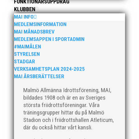
FUNKTIONÄRSUPPDRAG
KLUBBEN
MAI INFO
MEDLEMSINFORMATION
MAI MÅNADSBREV
Klubbchef – Malmö Allmänna Idrottsförening (MAI)
MEDLEMSAPPEN I SPORTADMIN
Vill du vara med och skapa glädje, gemenskap och
#MAIMÅLEN
utveckling i en av Sveriges största
STYRELSEN
friidrottsföreningar? Malmö Allmänna Idrottsförening
STADGAR
– MAI – söker en engagerad, strategisk,
VERKSAMHETSPLAN 2024-2025
relationsbyggande och affärsinriktad...
MAI ÅRSBERÄTTELSER
Malmö Allmänna Idrottsförening, MAI,
bildades 1908 och är en av Sveriges
största friidrottsföreningar. Våra
träningsgrupper hittar du på Malmö
Stadion och i friidrottshallen Atleticum,
där du också hittar vårt kansli.