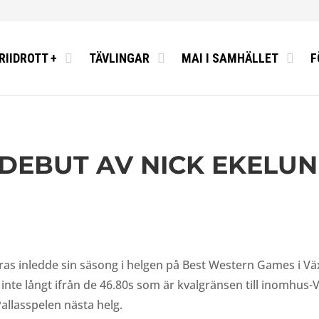
RIIDROTT +
TÄVLINGAR
MAI I SAMHÄLLET
F
DEBUT AV NICK EKELU
as inledde sin säsong i helgen på Best Western Games i Vä
är inte långt ifrån de 46.80s som är kvalgränsen till inomhus
Pallasspelen nästa helg.