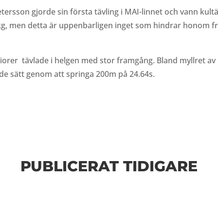
ersson gjorde sin första tävling i MAI-linnet och vann kultä
 5 kg, men detta är uppenbarligen inget som hindrar honom f
er tävlade i helgen med stor framgång. Bland myllret av r
e sätt genom att springa 200m på 24.64s.
PUBLICERAT TIDIGARE