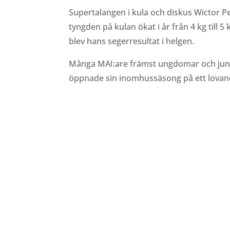
Supertalangen i kula och diskus Wictor Pet
tyngden på kulan ökat i år från 4 kg till
blev hans segerresultat i helgen.
Många MAI:are främst ungdomar och junior
öppnade sin inomhussäsong på ett lovand