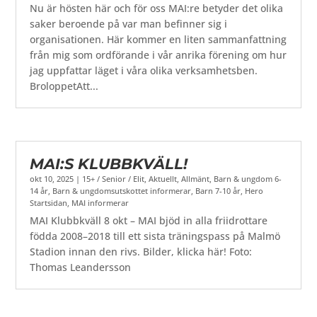
Nu är hösten här och för oss MAI:re betyder det olika
saker beroende på var man befinner sig i
organisationen. Här kommer en liten sammanfattning
från mig som ordförande i vår anrika förening om hur
jag uppfattar läget i våra olika verksamhetsben.
BroloppetAtt...
MAI:S KLUBBKVÄLL!
okt 10, 2025
|
15+ / Senior / Elit
,
Aktuellt
,
Allmänt
,
Barn & ungdom 6-
14 år
,
Barn & ungdomsutskottet informerar
,
Barn 7-10 år
,
Hero
Startsidan
,
MAI informerar
MAI Klubbkväll 8 okt – MAI bjöd in alla friidrottare
födda 2008–2018 till ett sista träningspass på Malmö
Stadion innan den rivs. Bilder, klicka här! Foto:
Thomas Leandersson