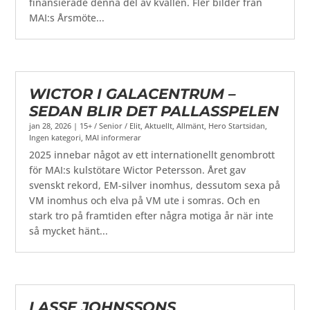
finansierade denna del av kvällen. Fler bilder från
MAI:s Årsmöte...
WICTOR I GALACENTRUM –
SEDAN BLIR DET PALLASSPELEN
jan 28, 2026
|
15+ / Senior / Elit
,
Aktuellt
,
Allmänt
,
Hero Startsidan
,
Ingen kategori
,
MAI informerar
2025 innebar något av ett internationellt genombrott
för MAI:s kulstötare Wictor Petersson. Året gav
svenskt rekord, EM-silver inomhus, dessutom sexa på
VM inomhus och elva på VM ute i somras. Och en
stark tro på framtiden efter några motiga år när inte
så mycket hänt...
LASSE JOHNSSONS