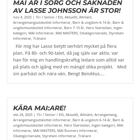
MAI ÄR I SORG OCH SAKNADEN
AV LASSE JOHNSSON ÄR STOR!
nov 4, 2025
|
15+ / Senior / Elit
,
Aktuellt
,
Allmänt
,
Arrangemangsutskottet informerar
,
Barn & ungdom 6-14 år
,
Barn &
ungdomsutskottet informerar
,
Barn 7-10 år
,
Hero Startsidan
,
Ingen
kategori
,
MAI informerar
,
MAI MASTERS
,
Okategoriserade
,
Styrelsen
informerar
,
Tränare
För mig har Lasse betytt oerhört mycket på flera
plan. På 80- och 90-talet, då jag själv var aktiv, var
han för mig en handlingskraftig ledare som alltid var
på plats och igång med en mängd olika projekt. Med
sin parhäst och nära vän, Bengt Bendéus,...
KÄRA MAI:ARE!
okt 24, 2025
|
15+ / Senior / Elit
,
Aktuellt
,
Allmänt
,
Arrangemang
,
Arrangemangsutskottet informerar
,
Barn & ungdom 6-14 år
,
Barn &
ungdomsutskottet informerar
,
Hero Startsidan
,
Ingen kategori
,
MAI
informerar
,
MAI MASTERS
,
MAI Runners informerar
,
Okategoriserade
,
Styrelsen informerar
,
Tränare