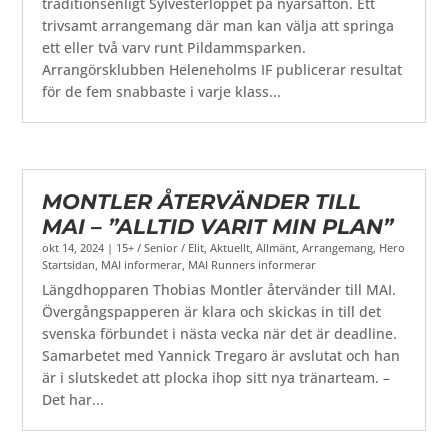
traditionsenligt Sylvesterloppet på nyårsafton. Ett
trivsamt arrangemang där man kan välja att springa
ett eller två varv runt Pildammsparken.
Arrangörsklubben Heleneholms IF publicerar resultat
för de fem snabbaste i varje klass...
MONTLER ÅTERVÄNDER TILL
MAI – ”ALLTID VARIT MIN PLAN”
okt 14, 2024
|
15+ / Senior / Elit
,
Aktuellt
,
Allmänt
,
Arrangemang
,
Hero
Startsidan
,
MAI informerar
,
MAI Runners informerar
Längdhopparen Thobias Montler återvänder till MAI.
Övergångspapperen är klara och skickas in till det
svenska förbundet i nästa vecka när det är deadline.
Samarbetet med Yannick Tregaro är avslutat och han
är i slutskedet att plocka ihop sitt nya tränarteam. –
Det har...