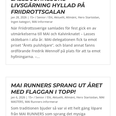
LIVSGÄRNING HYLLAD PÅ
FRIIDROTTSGALAN
jan 28, 2026
|
15+ / Senior / Elit
,
Aktuellt
,
Allmänt
,
Hero Startsidan
,
Ingen kategori
,
MAI informerar
När Friidrottssverige samlades för fest gick en av
utmärkelserna till MAI och Kalvinknatet – Lasses
skötebarn i alla år. MAI-delegationen fick ta emot
priset ”Årets pulshöjare”, och bland annat fanns
ordförande Fredrik Wennolf på plats för att ta emot
hyllningarna. –...
MAI RUNNERS SPRANG UT ÅRET
MED FLAGGAN I TOPP!
jan 6, 2026
|
15+ / Senior / Elit
,
Aktuellt
,
Allmänt
,
Hero Startsidan
,
MAI
MASTERS
,
MAI Runners informerar
Som traditionen bjuder så var vi ett helt gäng löpare
från MAI RUNNERS som sprang det mysiga