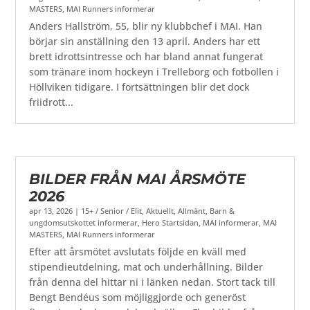
MASTERS
,
MAI Runners informerar
Anders Hallström, 55, blir ny klubbchef i MAI. Han
börjar sin anställning den 13 april. Anders har ett
brett idrottsintresse och har bland annat fungerat
som tränare inom hockeyn i Trelleborg och fotbollen i
Höllviken tidigare. I fortsättningen blir det dock
friidrott...
BILDER FRÅN MAI ÅRSMÖTE
2026
apr 13, 2026
|
15+ / Senior / Elit
,
Aktuellt
,
Allmänt
,
Barn &
ungdomsutskottet informerar
,
Hero Startsidan
,
MAI informerar
,
MAI
MASTERS
,
MAI Runners informerar
Efter att årsmötet avslutats följde en kväll med
stipendieutdelning, mat och underhållning. Bilder
från denna del hittar ni i länken nedan. Stort tack till
Bengt Bendéus som möjliggjorde och generöst