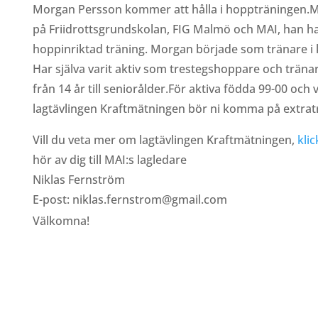
Morgan Persson kommer att hålla i hoppträningen.
på Friidrottsgrundskolan, FIG Malmö och MAI, han h
hoppinriktad träning. Morgan började som tränare i
Har själva varit aktiv som trestegshoppare och träna
från 14 år till seniorålder.För aktiva födda 99-00 och v
lagtävlingen Kraftmätningen bör ni komma på extrat
Vill du veta mer om lagtävlingen Kraftmätningen,
klic
hör av dig till MAI:s lagledare
Niklas Fernström
E-post: niklas.fernstrom@gmail.com
Välkomna!