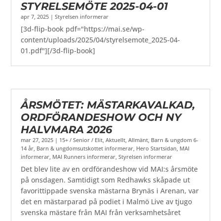
STYRELSEMÖTE 2025-04-01
apr 7, 2025
|
Styrelsen informerar
[3d-flip-book pdf="https://mai.se/wp-
content/uploads/2025/04/styrelsemote_2025-04-
01.pdf"][/3d-flip-book]
ÅRSMÖTET: MÄSTARKAVALKAD,
ORDFÖRANDESHOW OCH NY
HALVMARA 2026
mar 27, 2025
|
15+ / Senior / Elit
,
Aktuellt
,
Allmänt
,
Barn & ungdom 6-
14 år
,
Barn & ungdomsutskottet informerar
,
Hero Startsidan
,
MAI
informerar
,
MAI Runners informerar
,
Styrelsen informerar
Det blev lite av en ordförandeshow vid MAI:s årsmöte
på onsdagen. Samtidigt som Redhawks skåpade ut
favorittippade svenska mästarna Brynäs i Arenan, var
det en mästarparad på podiet i Malmö Live av tjugo
svenska mästare från MAI från verksamhetsåret