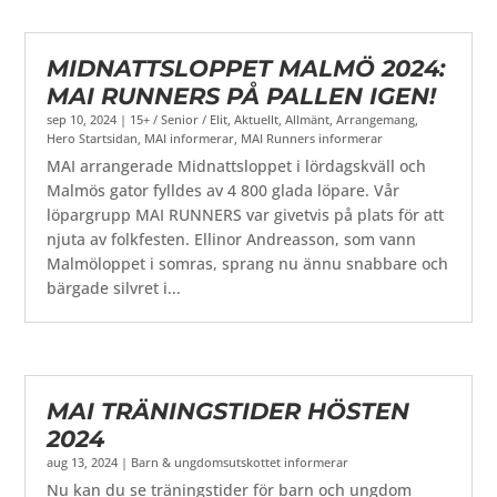
MIDNATTSLOPPET MALMÖ 2024:
MAI RUNNERS PÅ PALLEN IGEN!
sep 10, 2024
|
15+ / Senior / Elit
,
Aktuellt
,
Allmänt
,
Arrangemang
,
Hero Startsidan
,
MAI informerar
,
MAI Runners informerar
MAI arrangerade Midnattsloppet i lördagskväll och
Malmös gator fylldes av 4 800 glada löpare. Vår
löpargrupp MAI RUNNERS var givetvis på plats för att
njuta av folkfesten. Ellinor Andreasson, som vann
Malmöloppet i somras, sprang nu ännu snabbare och
bärgade silvret i...
MAI TRÄNINGSTIDER HÖSTEN
2024
aug 13, 2024
|
Barn & ungdomsutskottet informerar
Nu kan du se träningstider för barn och ungdom