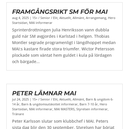
FRAMGÅNGSRIKT SM FÖR MAI
aug 4, 2025
|
15+ / Senior / Elit
,
Aktuellt
,
Allmänt
,
Arrangemang
,
Hero
Startsidan
,
MAI informerar
Sprinterdrottningen Julia Henriksson vann dubbla
guld när SM avgjordes i Karlstad i helgen. Thobias
Montler segrade programenligt i längdhoppet medan
MAI:s kastare firade stora triumfer. Wictor Petersson
plockade som väntat hem guldet i kula på lördagen
och bärgade...
PETER LÄMNAR MAI
jul 24, 2025
|
15+ / Senior / Elit
,
Aktuellt
,
Allmänt
,
Barn & ungdom 6-
14 år
,
Barn & ungdomsutskottet informerar
,
Barn 7-10 år
,
Hero
Startsidan
,
MAI informerar
,
MAI MASTERS
,
Styrelsen informerar
,
Tränare
Peter Karlsson slutar som klubbchef i MAI. Peters
sista dag blir den 30 september. Styrelsen har börjat