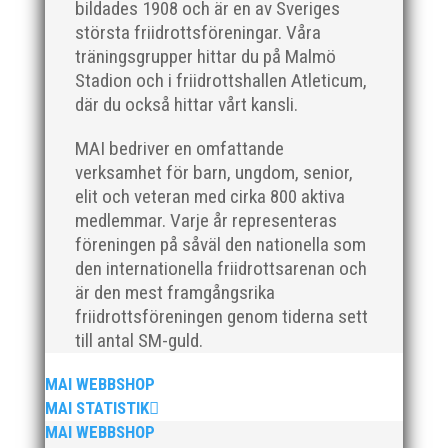
bildades 1908 och är en av Sveriges
jag uppfattar läget i våra olika verksamhetsben.
största friidrottsföreningar. Våra
BroloppetAtt...
träningsgrupper hittar du på Malmö
Stadion och i friidrottshallen Atleticum,
där du också hittar vårt kansli.
MAI bedriver en omfattande
verksamhet för barn, ungdom, senior,
elit och veteran med cirka 800 aktiva
MAI Klubbkväll 8 okt – MAI bjöd in alla friidrottare
medlemmar. Varje år representeras
födda 2008–2018 till ett sista träningspass på Malmö
föreningen på såväl den nationella som
Stadion innan den rivs. Bilder, klicka här! Foto:
den internationella friidrottsarenan och
Thomas Leandersson
är den mest framgångsrika
friidrottsföreningen genom tiderna sett
till antal SM-guld.
MAI WEBBSHOP
MAI STATISTIK
MAI WEBBSHOP
Sprinterdrottningen Julia Henriksson vann dubbla