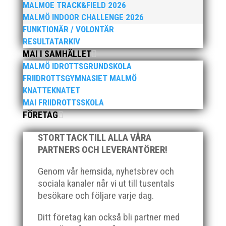
respektive 5,4 kilometer), med tidtagning på de fem
MALMOE TRACK&FIELD 2026
främsta i varje...
MALMÖ INDOOR CHALLENGE 2026
FUNKTIONÄR / VOLONTÄR
RESULTATARKIV
MAI I SAMHÄLLET
MALMÖ IDROTTSGRUNDSKOLA
FRIIDROTTSGYMNASIET MALMÖ
Klubbchef – Malmö Allmänna Idrottsförening (MAI)
KNATTEKNATET
Vill du vara med och skapa glädje, gemenskap och
MAI FRIIDROTTSSKOLA
utveckling i en av Sveriges största
FÖRETAG
friidrottsföreningar? Malmö Allmänna Idrottsförening
– MAI – söker en engagerad, strategisk,
STORT TACK TILL ALLA VÅRA
relationsbyggande och affärsinriktad...
PARTNERS OCH LEVERANTÖRER!
Genom vår hemsida, nyhetsbrev och
sociala kanaler når vi ut till tusentals
besökare och följare varje dag.
Ditt företag kan också bli partner med