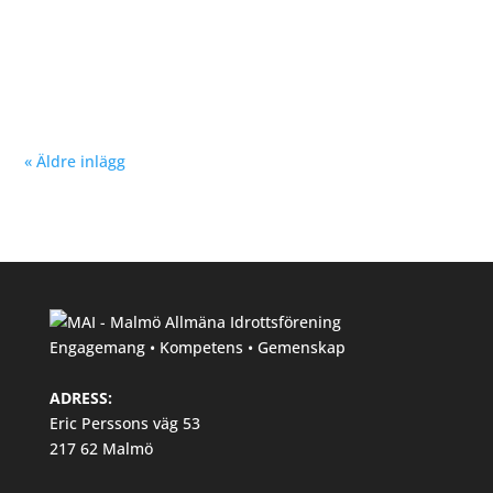
Nu kan du se träningstider för barn och ungdom
Hösten 2024. Klicka här!
« Äldre inlägg
Engagemang • Kompetens • Gemenskap
ADRESS:
Eric Perssons väg 53
217 62 Malmö