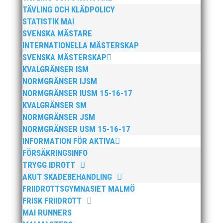
friidrott...
TÄVLING OCH KLÄDPOLICY
STATISTIK MAI
SVENSKA MÄSTARE
INTERNATIONELLA MÄSTERSKAP
SVENSKA MÄSTERSKAP
KVALGRÄNSER ISM
NORMGRÄNSER IJSM
NORMGRÄNSER IUSM 15-16-17
Efter att årsmötet avslutats följde en kväll med
KVALGRÄNSER SM
stipendieutdelning, mat och underhållning. Bilder
NORMGRÄNSER JSM
från denna del hittar ni i länken nedan. Stort tack till
NORMGRÄNSER USM 15-16-17
Bengt Bendéus som möjliggjorde och generöst
INFORMATION FÖR AKTIVA
finansierade denna del av kvällen. Fler bilder från
MAI:s Årsmöte...
FÖRSÄKRINGSINFO
TRYGG IDROTT
AKUT SKADEBEHANDLING
FRIIDROTTSGYMNASIET MALMÖ
FRISK FRIIDROTT
MAI RUNNERS