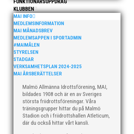
FUNKTIONÄRSUPPDRAG
utveckling i en av Sveriges största
KLUBBEN
friidrottsföreningar? Malmö Allmänna Idrottsförening
– MAI – söker en engagerad, strategisk,
MAI INFO
relationsbyggande och affärsinriktad...
MEDLEMSINFORMATION
MAI MÅNADSBREV
MEDLEMSAPPEN I SPORTADMIN
#MAIMÅLEN
STYRELSEN
STADGAR
VERKSAMHETSPLAN 2024-2025
MAI ÅRSBERÄTTELSER
Malmö Allmänna Idrottsförening, MAI,
För mig har Lasse betytt oerhört mycket på flera
bildades 1908 och är en av Sveriges
plan. På 80- och 90-talet, då jag själv var aktiv, var
största friidrottsföreningar. Våra
han för mig en handlingskraftig ledare som alltid var
träningsgrupper hittar du på Malmö
på plats och igång med en mängd olika projekt. Med
Stadion och i friidrottshallen Atleticum,
sin parhäst och nära vän, Bengt Bendéus,...
där du också hittar vårt kansli.