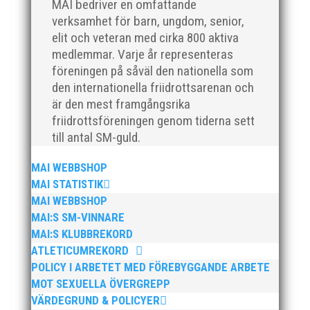
MAI bedriver en omfattande
verksamhet för barn, ungdom, senior,
elit och veteran med cirka 800 aktiva
medlemmar. Varje år representeras
föreningen på såväl den nationella som
den internationella friidrottsarenan och
är den mest framgångsrika
Nu är hösten här och för oss MAI:re betyder det olika
friidrottsföreningen genom tiderna sett
saker beroende på var man befinner sig i
till antal SM-guld.
organisationen. Här kommer en liten sammanfattning
från mig som ordförande i vår anrika förening om hur
MAI WEBBSHOP
jag uppfattar läget i våra olika verksamhetsben.
MAI STATISTIK
BroloppetAtt...
MAI WEBBSHOP
MAI:S SM-VINNARE
MAI:S KLUBBREKORD
ATLETICUMREKORD
POLICY I ARBETET MED FÖREBYGGANDE ARBETE
MOT SEXUELLA ÖVERGREPP
VÄRDEGRUND & POLICYER