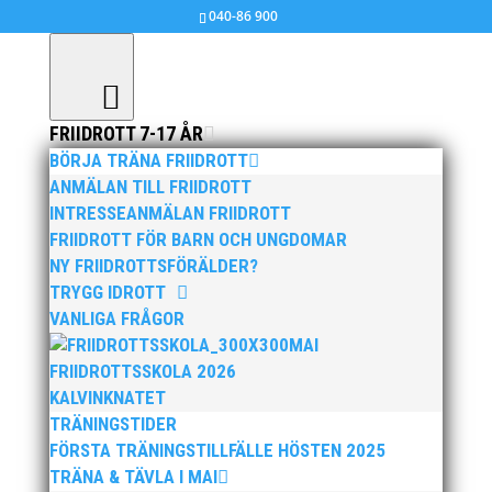
040-86 900
FRIIDROTT 7-17 ÅR
BÖRJA TRÄNA FRIIDROTT
Livsglad Ystadtös
ANMÄLAN TILL FRIIDROTT
INTRESSEANMÄLAN FRIIDROTT
feb 3, 2011
|
Ingen kategori
,
MAI MASTERS
FRIIDROTT FÖR BARN OCH UNGDOMAR
NY FRIIDROTTSFÖRÄLDER?
Se Video: Livsglad Ystadtös (Klicka Här)
TRYGG IDROTT
VANLIGA FRÅGOR
MAI
FRIIDROTTSSKOLA 2026
KALVINKNATET
TRÄNINGSTIDER
FÖRSTA TRÄNINGSTILLFÄLLE HÖSTEN 2025
Publicerat tidigare
TRÄNA & TÄVLA I MAI