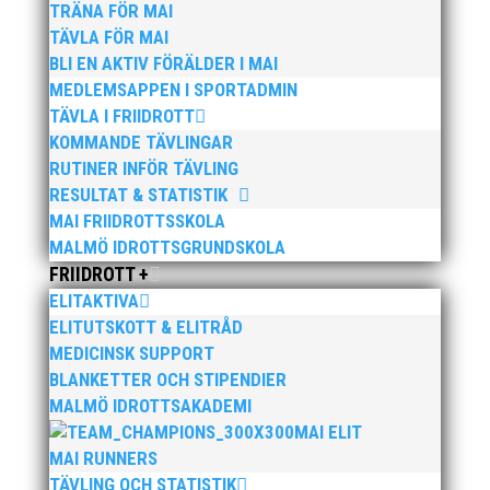
TRÄNA FÖR MAI
TÄVLA FÖR MAI
BLI EN AKTIV FÖRÄLDER I MAI
MEDLEMSAPPEN I SPORTADMIN
TÄVLA I FRIIDROTT
KOMMANDE TÄVLINGAR
Bilder från Stafett-SM 2026. Foto: Thomas
RUTINER INFÖR TÄVLING
Leandersson Fler bilder från MAI:s Årsmöte 2026
RESULTAT & STATISTIK
MAI FRIIDROTTSSKOLA
MALMÖ IDROTTSGRUNDSKOLA
FRIIDROTT +
ELITAKTIVA
ELITUTSKOTT & ELITRÅD
MEDICINSK SUPPORT
BLANKETTER OCH STIPENDIER
Anders Hallström, 55, blir ny klubbchef i MAI. Han
MALMÖ IDROTTSAKADEMI
börjar sin anställning den 13 april. Anders har ett
MAI ELIT
brett idrottsintresse och har bland annat fungerat
MAI RUNNERS
som tränare inom hockeyn i Trelleborg och fotbollen i
Höllviken tidigare. I fortsättningen blir det dock
TÄVLING OCH STATISTIK