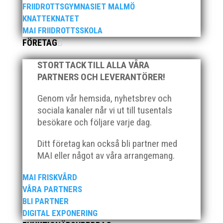
FRIIDROTTSGYMNASIET MALMÖ
KNATTEKNATET
MAI FRIIDROTTSSKOLA
FÖRETAG
STORT TACK TILL ALLA VÅRA
PARTNERS OCH LEVERANTÖRER!
Som traditionen bjuder så var vi ett helt gäng löpare
från MAI RUNNERS som sprang det mysiga
Genom vår hemsida, nyhetsbrev och
Sylvesterloppet på självaste nyårsafton. Formen är
sociala kanaler når vi ut till tusentals
enkel, ett eller två varv runt Pildammsparken (2,7 km
besökare och följare varje dag.
respektive 5,4 kilometer), med tidtagning på de fem
främsta i varje...
Ditt företag kan också bli partner med
MAI eller något av våra arrangemang.
MAI FRISKVÅRD
VÅRA PARTNERS
BLI PARTNER
Klubbchef – Malmö Allmänna Idrottsförening (MAI)
DIGITAL EXPONERING
Vill du vara med och skapa glädje, gemenskap och