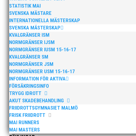
STATISTIK MAI
SVENSKA MÄSTARE
INTERNATIONELLA MÄSTERSKAP
Efter att årsmötet avslutats följde en kväll med stipe
möjliggjorde och generöst finansierade denna del av k
SVENSKA MÄSTERSKAP
KVALGRÄNSER ISM
NORMGRÄNSER IJSM
NORMGRÄNSER IUSM 15-16-17
KVALGRÄNSER SM
NORMGRÄNSER JSM
NORMGRÄNSER USM 15-16-17
INFORMATION FÖR AKTIVA
2025 innebar något av ett internationellt genombrott
FÖRSÄKRINGSINFO
elva på VM ute i somras. Och en stark tro på framtide
TRYGG IDROTT
AKUT SKADEBEHANDLING
FRIIDROTTSGYMNASIET MALMÖ
FRISK FRIIDROTT
MAI RUNNERS
MAI MASTERS