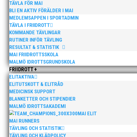
TÄVLA FÖR MAI
BLI EN AKTIV FÖRÄLDER I MAI
MEDLEMSAPPEN I SPORTADMIN
TÄVLA I FRIIDROTT
Bilder från Stafett-SM 2026
KOMMANDE TÄVLINGAR
maj 28, 2026
RUTINER INFÖR TÄVLING
Bilder från Stafett-SM 2026. Foto: Thomas Leandersso
RESULTAT & STATISTIK
MAI FRIIDROTTSSKOLA
MALMÖ IDROTTSGRUNDSKOLA
FRIIDROTT +
ELITAKTIVA
ELITUTSKOTT & ELITRÅD
MEDICINSK SUPPORT
Anders Hallström, 55, blir ny klubbchef i MAI. Han bö
BLANKETTER OCH STIPENDIER
hockeyn i Trelleborg och fotbollen i Höllviken tidigare. 
MALMÖ IDROTTSAKADEMI
MAI ELIT
MAI RUNNERS
TÄVLING OCH STATISTIK
TÄVLING OCH KLÄDPOLICY