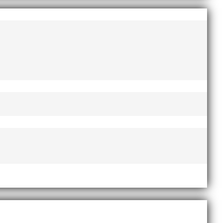
AI-delegationen fick ta emot priset ”Årets pulshöjare”,
te nyårsafton. Formen är enkel, ett eller två varv
Sveriges största friidrottsföreningar? Malmö