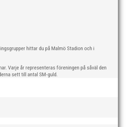
en rivs. Bilder, klicka här! Foto: Thomas Leandersson
ningsgrupper hittar du på Malmö Stadion och i
ar. Varje år representeras föreningen på såväl den
rna sett till antal SM-guld.
 programenligt i längdhoppet medan MAI:s kastare