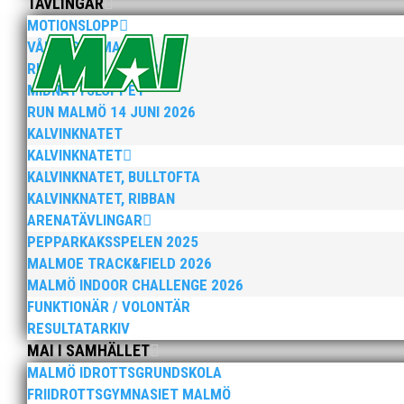
TÄVLINGAR
När Friidrottssverige samlades för fest gick en av utm
MOTIONSLOPP
och bland annat fanns ordförande Fredrik Wennolf på p
VÅRRUSET MALMÖ
RUN MALMÖ 10K & 21K
MIDNATTSLOPPET
RUN MALMÖ 14 JUNI 2026
KALVINKNATET
KALVINKNATET
KALVINKNATET, BULLTOFTA
Som traditionen bjuder så var vi ett helt gäng löpare
KALVINKNATET, RIBBAN
runt Pildammsparken (2,7 km respektive 5,4 kilometer)
ARENATÄVLINGAR
PEPPARKAKSSPELEN 2025
MALMOE TRACK&FIELD 2026
MALMÖ INDOOR CHALLENGE 2026
FUNKTIONÄR / VOLONTÄR
RESULTATARKIV
MAI I SAMHÄLLET
Klubbchef – Malmö Allmänna Idrottsförening (MAI) Vil
MALMÖ IDROTTSGRUNDSKOLA
Allmänna Idrottsförening – MAI – söker en engagerad, 
FRIIDROTTSGYMNASIET MALMÖ