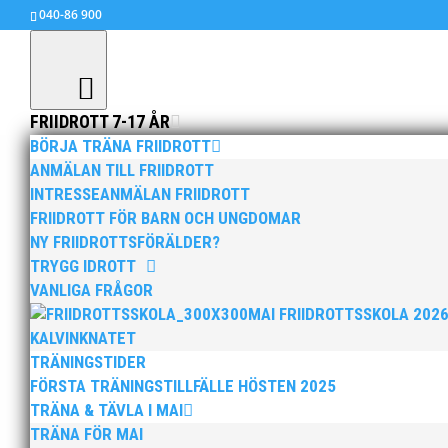
040-86 900
FRIIDROTT 7-17 ÅR
BÖRJA TRÄNA FRIIDROTT
ANMÄLAN TILL FRIIDROTT
INTRESSEANMÄLAN FRIIDROTT
jul 10, 2010
|
Ingen kategori
,
MAI MASTERS
FRIIDROTT FÖR BARN OCH UNGDOMAR
NY FRIIDROTTSFÖRÄLDER?
Se VIDEO! DM i Eslöv, Höjdhopp-herrar-del-2, 
TRYGG IDROTT
VANLIGA FRÅGOR
MAI FRIIDROTTSSKOLA 202
KALVINKNATET
TRÄNINGSTIDER
FÖRSTA TRÄNINGSTILLFÄLLE HÖSTEN 2025
TRÄNA & TÄVLA I MAI
TRÄNA FÖR MAI