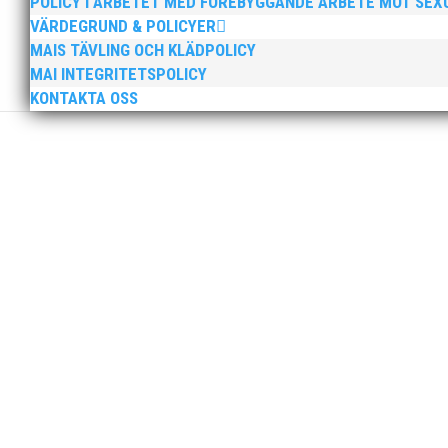
POLICY I ARBETET MED FÖREBYGGANDE ARBETE MOT SE
VÄRDEGRUND & POLICYER
MAIS TÄVLING OCH KLÄDPOLICY
Peter Karlsson slutar som klubbchef i MAI. Peters sis
MAI INTEGRITETSPOLICY
sista dag som klubbchef. Bästa medlemmar i MAI, Efter
KONTAKTA OSS
Tjejerna endast en poäng från medalj! Läs vidare i 
[3d-flip-book pdf="https://mai.se/wp-content/uploads