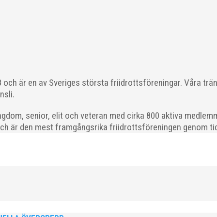
ödda 2008–2018 till ett sista träningspass på Malmö Stadion innan d
och är en av Sveriges största friidrottsföreningar. Våra trä
nsli.
gdom, senior, elit och veteran med cirka 800 aktiva medlemm
och är den mest framgångsrika friidrottsföreningen genom tide
ld när SM avgjordes i Karlstad i helgen. Thobias Montler segrade
 väntat hem guldet i kula på lördagen och bärgade...