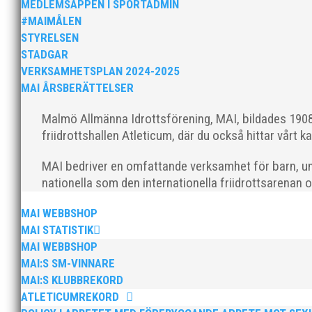
MEDLEMSAPPEN I SPORTADMIN
#MAIMÅLEN
STYRELSEN
STADGAR
VERKSAMHETSPLAN 2024-2025
MAI ÅRSBERÄTTELSER
MAI Klubbkväll 8 okt – MAI bjöd in alla friidrottare f
Malmö Allmänna Idrottsförening, MAI, bildades 1908 
friidrottshallen Atleticum, där du också hittar vårt ka
MAI bedriver en omfattande verksamhet för barn, un
nationella som den internationella friidrottsarenan 
MAI WEBBSHOP
Sprinterdrottningen Julia Henriksson vann dubbla gu
MAI STATISTIK
firade stora triumfer. Wictor Petersson plockade som
MAI WEBBSHOP
MAI:S SM-VINNARE
MAI:S KLUBBREKORD
ATLETICUMREKORD