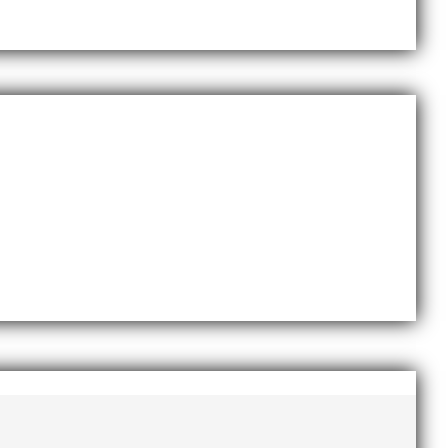
dlingskraftig ledare som alltid var på plats och igång
ommer en liten sammanfattning från mig som