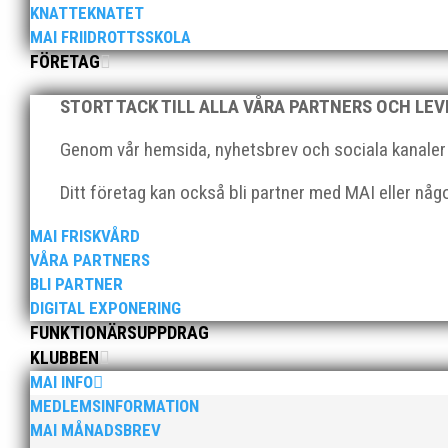
KNATTEKNATET
MAI FRIIDROTTSSKOLA
FÖRETAG
STORT TACK TILL ALLA VÅRA PARTNERS OCH LE
Genom vår hemsida, nyhetsbrev och sociala kanaler nå
För mig har Lasse betytt oerhört mycket på flera plan.
Ditt företag kan också bli partner med MAI eller nå
med en mängd olika projekt. Med sin parhäst och nä
MAI FRISKVÅRD
VÅRA PARTNERS
BLI PARTNER
DIGITAL EXPONERING
FUNKTIONÄRSUPPDRAG
KLUBBEN
MAI INFO
Nu är hösten här och för oss MAI:re betyder det oli
MEDLEMSINFORMATION
ordförande i vår anrika förening om hur jag uppfattar
MAI MÅNADSBREV