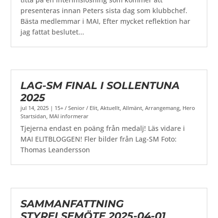
presenteras innan Peters sista dag som klubbchef.
Bästa medlemmar i MAI, Efter mycket reflektion har
jag fattat beslutet...
LAG-SM FINAL I SOLLENTUNA
2025
jul 14, 2025
|
15+ / Senior / Elit
,
Aktuellt
,
Allmänt
,
Arrangemang
,
Hero
Startsidan
,
MAI informerar
Tjejerna endast en poäng från medalj! Läs vidare i
MAI ELITBLOGGEN! Fler bilder från Lag-SM Foto:
Thomas Leandersson
SAMMANFATTNING
STYRELSEMÖTE 2025-04-01