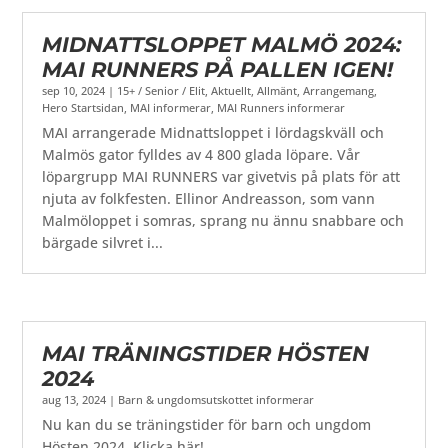
MIDNATTSLOPPET MALMÖ 2024:
MAI RUNNERS PÅ PALLEN IGEN!
sep 10, 2024
|
15+ / Senior / Elit
,
Aktuellt
,
Allmänt
,
Arrangemang
,
Hero Startsidan
,
MAI informerar
,
MAI Runners informerar
MAI arrangerade Midnattsloppet i lördagskväll och
Malmös gator fylldes av 4 800 glada löpare. Vår
löpargrupp MAI RUNNERS var givetvis på plats för att
njuta av folkfesten. Ellinor Andreasson, som vann
Malmöloppet i somras, sprang nu ännu snabbare och
bärgade silvret i...
MAI TRÄNINGSTIDER HÖSTEN
2024
aug 13, 2024
|
Barn & ungdomsutskottet informerar
Nu kan du se träningstider för barn och ungdom
Hösten 2024. Klicka här!