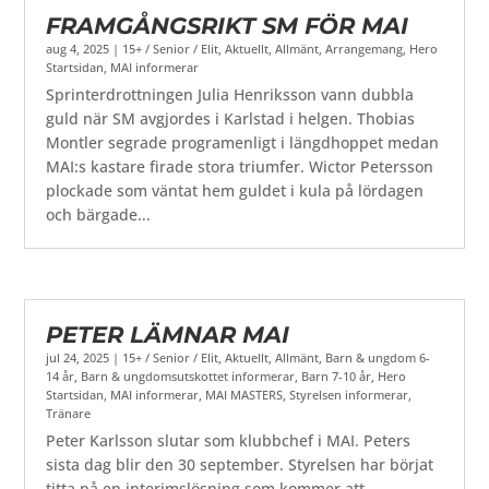
FRAMGÅNGSRIKT SM FÖR MAI
aug 4, 2025
|
15+ / Senior / Elit
,
Aktuellt
,
Allmänt
,
Arrangemang
,
Hero
Startsidan
,
MAI informerar
Sprinterdrottningen Julia Henriksson vann dubbla
guld när SM avgjordes i Karlstad i helgen. Thobias
Montler segrade programenligt i längdhoppet medan
MAI:s kastare firade stora triumfer. Wictor Petersson
plockade som väntat hem guldet i kula på lördagen
och bärgade...
PETER LÄMNAR MAI
jul 24, 2025
|
15+ / Senior / Elit
,
Aktuellt
,
Allmänt
,
Barn & ungdom 6-
14 år
,
Barn & ungdomsutskottet informerar
,
Barn 7-10 år
,
Hero
Startsidan
,
MAI informerar
,
MAI MASTERS
,
Styrelsen informerar
,
Tränare
Peter Karlsson slutar som klubbchef i MAI. Peters
sista dag blir den 30 september. Styrelsen har börjat
titta på en interimslösning som kommer att