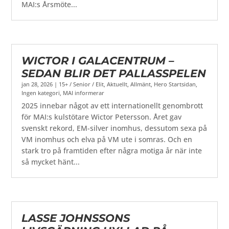
MAI:s Årsmöte...
WICTOR I GALACENTRUM –
SEDAN BLIR DET PALLASSPELEN
jan 28, 2026
|
15+ / Senior / Elit
,
Aktuellt
,
Allmänt
,
Hero Startsidan
,
Ingen kategori
,
MAI informerar
2025 innebar något av ett internationellt genombrott
för MAI:s kulstötare Wictor Petersson. Året gav
svenskt rekord, EM-silver inomhus, dessutom sexa på
VM inomhus och elva på VM ute i somras. Och en
stark tro på framtiden efter några motiga år när inte
så mycket hänt...
LASSE JOHNSSONS