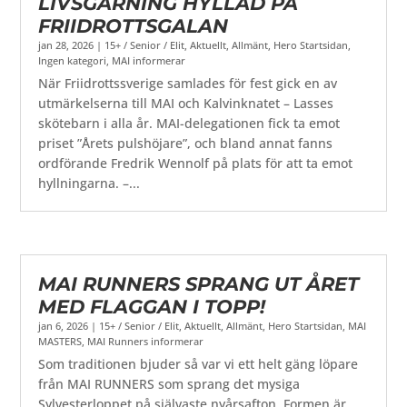
LIVSGÄRNING HYLLAD PÅ
FRIIDROTTSGALAN
jan 28, 2026
|
15+ / Senior / Elit
,
Aktuellt
,
Allmänt
,
Hero Startsidan
,
Ingen kategori
,
MAI informerar
När Friidrottssverige samlades för fest gick en av
utmärkelserna till MAI och Kalvinknatet – Lasses
skötebarn i alla år. MAI-delegationen fick ta emot
priset ”Årets pulshöjare”, och bland annat fanns
ordförande Fredrik Wennolf på plats för att ta emot
hyllningarna. –...
MAI RUNNERS SPRANG UT ÅRET
MED FLAGGAN I TOPP!
jan 6, 2026
|
15+ / Senior / Elit
,
Aktuellt
,
Allmänt
,
Hero Startsidan
,
MAI
MASTERS
,
MAI Runners informerar
Som traditionen bjuder så var vi ett helt gäng löpare
från MAI RUNNERS som sprang det mysiga
Sylvesterloppet på självaste nyårsafton. Formen är