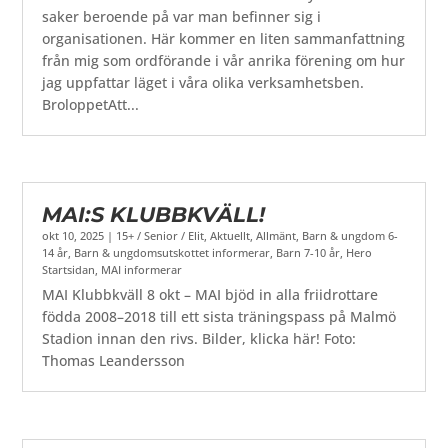
saker beroende på var man befinner sig i
organisationen. Här kommer en liten sammanfattning
från mig som ordförande i vår anrika förening om hur
jag uppfattar läget i våra olika verksamhetsben.
BroloppetAtt...
MAI:S KLUBBKVÄLL!
okt 10, 2025
|
15+ / Senior / Elit
,
Aktuellt
,
Allmänt
,
Barn & ungdom 6-
14 år
,
Barn & ungdomsutskottet informerar
,
Barn 7-10 år
,
Hero
Startsidan
,
MAI informerar
MAI Klubbkväll 8 okt – MAI bjöd in alla friidrottare
födda 2008–2018 till ett sista träningspass på Malmö
Stadion innan den rivs. Bilder, klicka här! Foto:
Thomas Leandersson