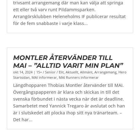
trivsamt arrangemang där man kan välja att springa
ett eller två varv runt Pildammsparken.
Arrangörsklubben Heleneholms IF publicerar resultat
för de fem snabbaste i varje klass...
MONTLER ÅTERVÄNDER TILL
MAI – ”ALLTID VARIT MIN PLAN”
okt 14, 2024
|
15+ / Senior / Elit
,
Aktuellt
,
Allmänt
,
Arrangemang
,
Hero
Startsidan
,
MAI informerar
,
MAI Runners informerar
Längdhopparen Thobias Montler återvänder till MAI.
Övergångspapperen är klara och skickas in till det
svenska förbundet i nästa vecka när det är deadline.
Samarbetet med Yannick Tregaro är avslutat och han
är i slutskedet att plocka ihop sitt nya tränarteam. –
Det har...