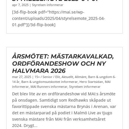
apr 7, 2025
|
Styrelsen informerar
[3d-flip-book pdf="https://mai.se/wp-
content/uploads/2025/04/styrelsemote_2025-04-
01.pdf"][/3d-flip-book]
ÅRSMÖTET: MÄSTARKAVALKAD,
ORDFÖRANDESHOW OCH NY
HALVMARA 2026
mar 27, 2025
|
15+ / Senior / Elit
,
Aktuellt
,
Allmänt
,
Barn & ungdom 6-
14 år
,
Barn & ungdomsutskottet informerar
,
Hero Startsidan
,
MAI
informerar
,
MAI Runners informerar
,
Styrelsen informerar
Det blev lite av en ordförandeshow vid MAI:s årsmöte
på onsdagen. Samtidigt som Redhawks skåpade ut
favorittippade svenska mästarna Brynäs i Arenan, var
det en mästarparad på podiet i Malmö Live av tjugo
svenska mästare från MAI från verksamhetsåret
2024. Drygt...