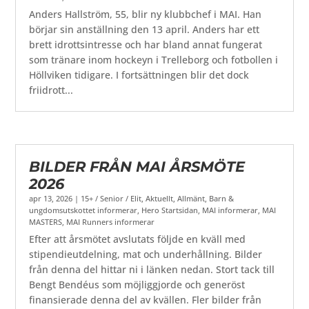
Anders Hallström, 55, blir ny klubbchef i MAI. Han
börjar sin anställning den 13 april. Anders har ett
brett idrottsintresse och har bland annat fungerat
som tränare inom hockeyn i Trelleborg och fotbollen i
Höllviken tidigare. I fortsättningen blir det dock
friidrott...
BILDER FRÅN MAI ÅRSMÖTE
2026
apr 13, 2026
|
15+ / Senior / Elit
,
Aktuellt
,
Allmänt
,
Barn &
ungdomsutskottet informerar
,
Hero Startsidan
,
MAI informerar
,
MAI
MASTERS
,
MAI Runners informerar
Efter att årsmötet avslutats följde en kväll med
stipendieutdelning, mat och underhållning. Bilder
från denna del hittar ni i länken nedan. Stort tack till
Bengt Bendéus som möjliggjorde och generöst
finansierade denna del av kvällen. Fler bilder från