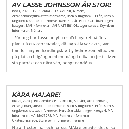
AV LASSE JOHNSSON ÄR STOR!
nov 4, 2025
|
15+ / Senior / Elit
,
Aktuellt
,
Allmänt
,
Arrangemangsutskottet informerar
,
Barn & ungdom 6-14 år
,
Barn &
ungdomsutskottet informerar
,
Barn 7-10 år
,
Hero Startsidan
,
Ingen
kategori
,
MAI informerar
,
MAI MASTERS
,
Okategoriserade
,
Styrelsen
informerar
,
Tränare
För mig har Lasse betytt oerhört mycket på flera
plan. På 80- och 90-talet, då jag själv var aktiv, var
han för mig en handlingskraftig ledare som alltid var
på plats och igång med en mängd olika projekt. Med
sin parhäst och nära vän, Bengt Bendéus,...
KÄRA MAI:ARE!
okt 24, 2025
|
15+ / Senior / Elit
,
Aktuellt
,
Allmänt
,
Arrangemang
,
Arrangemangsutskottet informerar
,
Barn & ungdom 6-14 år
,
Barn &
ungdomsutskottet informerar
,
Hero Startsidan
,
Ingen kategori
,
MAI
informerar
,
MAI MASTERS
,
MAI Runners informerar
,
Okategoriserade
,
Styrelsen informerar
,
Tränare
Nu är hösten här och för oss MAI:re betyder det olika