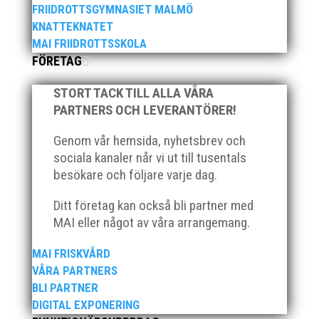
FRIIDROTTSGYMNASIET MALMÖ
KNATTEKNATET
MAI FRIIDROTTSSKOLA
FÖRETAG
STORT TACK TILL ALLA VÅRA
Som traditionen bjuder så var vi ett helt gäng löpare
PARTNERS OCH LEVERANTÖRER!
från MAI RUNNERS som sprang det mysiga
Sylvesterloppet på självaste nyårsafton. Formen är
Genom vår hemsida, nyhetsbrev och
enkel, ett eller två varv runt Pildammsparken (2,7 km
sociala kanaler når vi ut till tusentals
respektive 5,4 kilometer), med tidtagning på de fem
besökare och följare varje dag.
främsta i varje...
Ditt företag kan också bli partner med
MAI eller något av våra arrangemang.
MAI FRISKVÅRD
VÅRA PARTNERS
Klubbchef – Malmö Allmänna Idrottsförening (MAI)
BLI PARTNER
Vill du vara med och skapa glädje, gemenskap och
DIGITAL EXPONERING
utveckling i en av Sveriges största