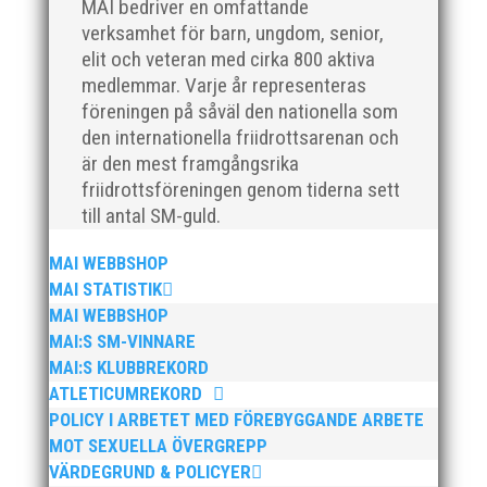
MAI bedriver en omfattande
verksamhet för barn, ungdom, senior,
elit och veteran med cirka 800 aktiva
medlemmar. Varje år representeras
föreningen på såväl den nationella som
den internationella friidrottsarenan och
Nu är hösten här och för oss MAI:re betyder det olika
är den mest framgångsrika
saker beroende på var man befinner sig i
friidrottsföreningen genom tiderna sett
organisationen. Här kommer en liten sammanfattning
till antal SM-guld.
från mig som ordförande i vår anrika förening om hur
jag uppfattar läget i våra olika verksamhetsben.
MAI WEBBSHOP
BroloppetAtt...
MAI STATISTIK
MAI WEBBSHOP
MAI:S SM-VINNARE
MAI:S KLUBBREKORD
ATLETICUMREKORD
POLICY I ARBETET MED FÖREBYGGANDE ARBETE
MOT SEXUELLA ÖVERGREPP
VÄRDEGRUND & POLICYER
MAI Klubbkväll 8 okt – MAI bjöd in alla friidrottare