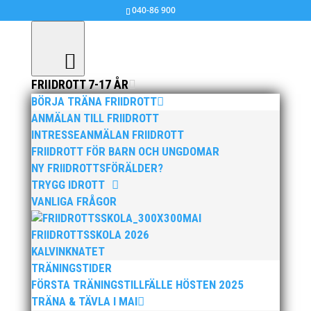
040-86 900
FRIIDROTT 7-17 ÅR
BÖRJA TRÄNA FRIIDROTT
ANMÄLAN TILL FRIIDROTT
jul 2, 2010
|
Ingen kategori
,
MAI MASTERS
INTRESSEANMÄLAN FRIIDROTT
FRIIDROTT FÖR BARN OCH UNGDOMAR
Se VIDEO! Påsksmällen 800 meter, del 2 (Klicka Här)
NY FRIIDROTTSFÖRÄLDER?
TRYGG IDROTT
VANLIGA FRÅGOR
MAI
FRIIDROTTSSKOLA 2026
KALVINKNATET
TRÄNINGSTIDER
FÖRSTA TRÄNINGSTILLFÄLLE HÖSTEN 2025
Publicerat tidigare
TRÄNA & TÄVLA I MAI