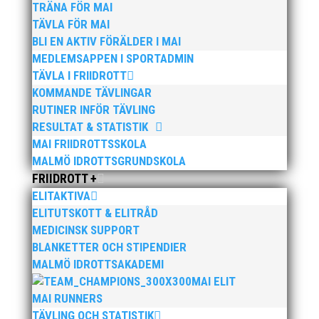
TRÄNA FÖR MAI
TÄVLA FÖR MAI
BLI EN AKTIV FÖRÄLDER I MAI
MEDLEMSAPPEN I SPORTADMIN
TÄVLA I FRIIDROTT
Bilder från Stafett-SM 2026. Foto: Thomas
KOMMANDE TÄVLINGAR
Leandersson Fler bilder från MAI:s Årsmöte 2026
RUTINER INFÖR TÄVLING
RESULTAT & STATISTIK
MAI FRIIDROTTSSKOLA
MALMÖ IDROTTSGRUNDSKOLA
FRIIDROTT +
ELITAKTIVA
ELITUTSKOTT & ELITRÅD
MEDICINSK SUPPORT
Anders Hallström, 55, blir ny klubbchef i MAI. Han
BLANKETTER OCH STIPENDIER
börjar sin anställning den 13 april. Anders har ett
MALMÖ IDROTTSAKADEMI
brett idrottsintresse och har bland annat fungerat
MAI ELIT
som tränare inom hockeyn i Trelleborg och fotbollen i
MAI RUNNERS
Höllviken tidigare. I fortsättningen blir det dock
TÄVLING OCH STATISTIK
friidrott...