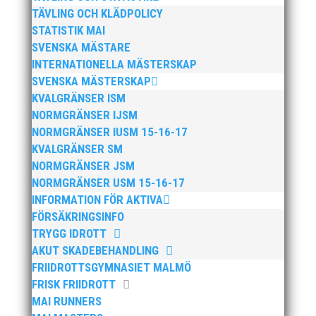
TÄVLING OCH KLÄDPOLICY
STATISTIK MAI
SVENSKA MÄSTARE
INTERNATIONELLA MÄSTERSKAP
SVENSKA MÄSTERSKAP
KVALGRÄNSER ISM
NORMGRÄNSER IJSM
Efter att årsmötet avslutats följde en kväll med
NORMGRÄNSER IUSM 15-16-17
stipendieutdelning, mat och underhållning. Bilder
KVALGRÄNSER SM
från denna del hittar ni i länken nedan. Stort tack till
NORMGRÄNSER JSM
Bengt Bendéus som möjliggjorde och generöst
NORMGRÄNSER USM 15-16-17
finansierade denna del av kvällen. Fler bilder från
INFORMATION FÖR AKTIVA
MAI:s Årsmöte...
FÖRSÄKRINGSINFO
TRYGG IDROTT
AKUT SKADEBEHANDLING
FRIIDROTTSGYMNASIET MALMÖ
FRISK FRIIDROTT
MAI RUNNERS