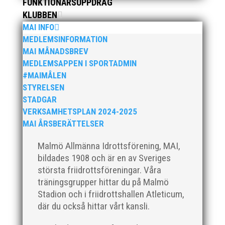
FUNKTIONÄRSUPPDRAG
friidrottsföreningar? Malmö Allmänna Idrottsförening
KLUBBEN
– MAI – söker en engagerad, strategisk,
MAI INFO
relationsbyggande och affärsinriktad...
MEDLEMSINFORMATION
MAI MÅNADSBREV
MEDLEMSAPPEN I SPORTADMIN
#MAIMÅLEN
STYRELSEN
STADGAR
VERKSAMHETSPLAN 2024-2025
MAI ÅRSBERÄTTELSER
Malmö Allmänna Idrottsförening, MAI,
För mig har Lasse betytt oerhört mycket på flera
plan. På 80- och 90-talet, då jag själv var aktiv, var
bildades 1908 och är en av Sveriges
han för mig en handlingskraftig ledare som alltid var
största friidrottsföreningar. Våra
på plats och igång med en mängd olika projekt. Med
träningsgrupper hittar du på Malmö
sin parhäst och nära vän, Bengt Bendéus,...
Stadion och i friidrottshallen Atleticum,
där du också hittar vårt kansli.