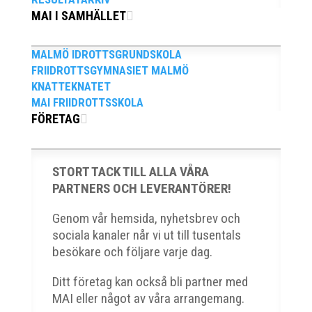
MAI I SAMHÄLLET
Anders Hallström, 55, blir ny klubbchef i
MAI. Han börjar sin anställning den 13
MALMÖ IDROTTSGRUNDSKOLA
april. Anders har ett brett idrottsintresse
FRIIDROTTSGYMNASIET MALMÖ
och har bland annat fungerat som
KNATTEKNATET
MAI FRIIDROTTSSKOLA
tränare inom hockeyn i Trelleborg och
FÖRETAG
fotbollen i Höllviken tidigare. I
fortsättningen blir det dock friidrott...
STORT TACK TILL ALLA VÅRA
PARTNERS OCH LEVERANTÖRER!
Genom vår hemsida, nyhetsbrev och
sociala kanaler når vi ut till tusentals
besökare och följare varje dag.
Ditt företag kan också bli partner med
MAI eller något av våra arrangemang.