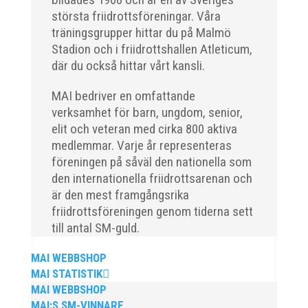
största friidrottsföreningar. Våra
2025 innebar något av ett internationellt
träningsgrupper hittar du på Malmö
genombrott för MAI:s kulstötare Wictor
Stadion och i friidrottshallen Atleticum,
Petersson. Året gav svenskt rekord, EM-
där du också hittar vårt kansli.
silver inomhus, dessutom sexa på VM
MAI bedriver en omfattande
inomhus och elva på VM ute i somras.
verksamhet för barn, ungdom, senior,
Och en stark tro på framtiden efter några
elit och veteran med cirka 800 aktiva
motiga år när inte så mycket hänt...
medlemmar. Varje år representeras
föreningen på såväl den nationella som
den internationella friidrottsarenan och
är den mest framgångsrika
friidrottsföreningen genom tiderna sett
till antal SM-guld.
MAI WEBBSHOP
MAI STATISTIK
MAI WEBBSHOP
MAI:S SM-VINNARE