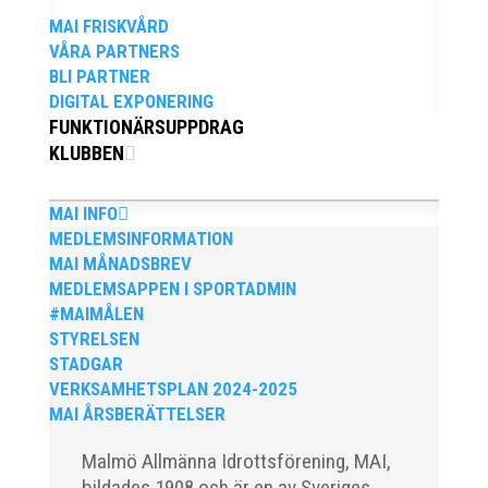
MAI FRISKVÅRD
VÅRA PARTNERS
Efter att årsmötet avslutats följde en kväll
BLI PARTNER
med stipendieutdelning, mat och
DIGITAL EXPONERING
underhållning. Bilder från denna del
FUNKTIONÄRSUPPDRAG
hittar ni i länken nedan. Stort tack till
KLUBBEN
Bengt Bendéus som möjliggjorde och
generöst finansierade denna del av
MAI INFO
MEDLEMSINFORMATION
kvällen. Fler bilder från MAI:s Årsmöte...
MAI MÅNADSBREV
MEDLEMSAPPEN I SPORTADMIN
#MAIMÅLEN
STYRELSEN
STADGAR
VERKSAMHETSPLAN 2024-2025
MAI ÅRSBERÄTTELSER
Malmö Allmänna Idrottsförening, MAI,
bildades 1908 och är en av Sveriges