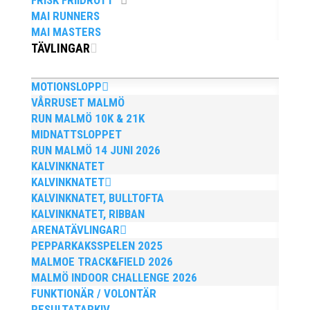
FRISK FRIIDROTT
MAI RUNNERS
MAI MASTERS
TÄVLINGAR
Bilder från Stafett-SM 2026. Foto: Thomas
MOTIONSLOPP
Leandersson Fler bilder från MAI:s
VÅRRUSET MALMÖ
Årsmöte 2026
RUN MALMÖ 10K & 21K
MIDNATTSLOPPET
RUN MALMÖ 14 JUNI 2026
KALVINKNATET
KALVINKNATET
KALVINKNATET, BULLTOFTA
KALVINKNATET, RIBBAN
ARENATÄVLINGAR
PEPPARKAKSSPELEN 2025
MALMOE TRACK&FIELD 2026
MALMÖ INDOOR CHALLENGE 2026
FUNKTIONÄR / VOLONTÄR
RESULTATARKIV