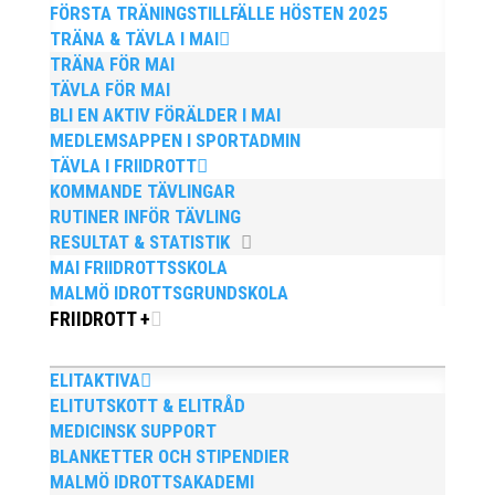
METER!
FÖRSTA TRÄNINGSTILLFÄLLE HÖSTEN 2025
TRÄNA & TÄVLA I MAI
jul 11, 2016
|
Okategoriserade
TRÄNA FÖR MAI
TÄVLA FÖR MAI
BLI EN AKTIV FÖRÄLDER I MAI
MEDLEMSAPPEN I SPORTADMIN
TÄVLA I FRIIDROTT
KOMMANDE TÄVLINGAR
RUTINER INFÖR TÄVLING
RESULTAT & STATISTIK
MAI FRIIDROTTSSKOLA
MALMÖ IDROTTSGRUNDSKOLA
FRIIDROTT +
ELITAKTIVA
ELITUTSKOTT & ELITRÅD
Axel Härstedt satte personligt rekord med över metern
MEDICINSK SUPPORT
i Helsingborg och
BLANKETTER OCH STIPENDIER
slog bl a britterna Duquemin, t v, och Percy.
MALMÖ IDROTTSAKADEMI