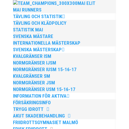
Foto: Vésteinn Hafsteinsson
MAI ELIT
MAI RUNNERS
TÄVLING OCH STATISTIK
DET BLIR TVÅ SVENSKA DISKUSKASTARE I RIO-
TÄVLING OCH KLÄDPOLICY
OS!
STATISTIK MAI
För i elfte timmen slog Axel Härstedt idag till
SVENSKA MÄSTARE
med karriärens längsta kast!
INTERNATIONELLA MÄSTERSKAP
SVENSKA MÄSTERSKAP
Läs mer —>>>
KVALGRÄNSER ISM
NORMGRÄNSER IJSM
NORMGRÄNSER IUSM 15-16-17
KVALGRÄNSER SM
NORMGRÄNSER JSM
NORMGRÄNSER USM 15-16-17
INFORMATION FÖR AKTIVA
PUBLICERAT TIDIGARE
FÖRSÄKRINGSINFO
TRYGG IDROTT
AKUT SKADEBEHANDLING
FRIIDROTTSGYMNASIET MALMÖ