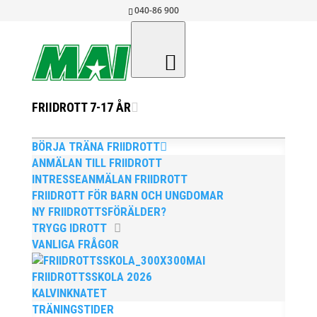
040-86 900
FRIIDROTT 7-17 ÅR
66.03 AV AXEL
HÄRSTEDT I
BÖRJA TRÄNA FRIIDROTT
ANMÄLAN TILL FRIIDROTT
HELSINGBORG!
INTRESSEANMÄLAN FRIIDROTT
NYTT PRYDLIGT
FRIIDROTT FÖR BARN OCH UNGDOMAR
NY FRIIDROTTSFÖRÄLDER?
PERSONBÄSTA
TRYGG IDROTT
OCH BÄST AV ALLT
VANLIGA FRÅGOR
MAI
KLARADE OS-
FRIIDROTTSSKOLA 2026
KVALGRÄNS MED 1
KALVINKNATET
TRÄNINGSTIDER