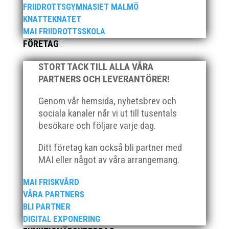
VM inomhus och elva på VM ute i somras. Och en
FRIIDROTTSGYMNASIET MALMÖ
stark tro på framtiden efter några motiga år när inte
KNATTEKNATET
så mycket hänt...
MAI FRIIDROTTSSKOLA
FÖRETAG
STORT TACK TILL ALLA VÅRA
PARTNERS OCH LEVERANTÖRER!
Genom vår hemsida, nyhetsbrev och
sociala kanaler når vi ut till tusentals
När Friidrottssverige samlades för fest gick en av
besökare och följare varje dag.
utmärkelserna till MAI och Kalvinknatet – Lasses
skötebarn i alla år. MAI-delegationen fick ta emot
Ditt företag kan också bli partner med
priset ”Årets pulshöjare”, och bland annat fanns
MAI eller något av våra arrangemang.
ordförande Fredrik Wennolf på plats för att ta emot
hyllningarna. –...
MAI FRISKVÅRD
VÅRA PARTNERS
BLI PARTNER
DIGITAL EXPONERING