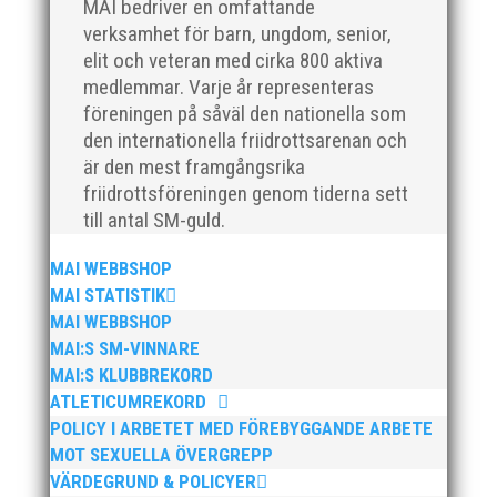
relationsbyggande och affärsinriktad...
MAI bedriver en omfattande
verksamhet för barn, ungdom, senior,
elit och veteran med cirka 800 aktiva
medlemmar. Varje år representeras
föreningen på såväl den nationella som
den internationella friidrottsarenan och
är den mest framgångsrika
friidrottsföreningen genom tiderna sett
till antal SM-guld.
För mig har Lasse betytt oerhört mycket på flera
MAI WEBBSHOP
plan. På 80- och 90-talet, då jag själv var aktiv, var
MAI STATISTIK
han för mig en handlingskraftig ledare som alltid var
MAI WEBBSHOP
på plats och igång med en mängd olika projekt. Med
MAI:S SM-VINNARE
sin parhäst och nära vän, Bengt Bendéus,...
MAI:S KLUBBREKORD
ATLETICUMREKORD
POLICY I ARBETET MED FÖREBYGGANDE ARBETE
MOT SEXUELLA ÖVERGREPP
VÄRDEGRUND & POLICYER