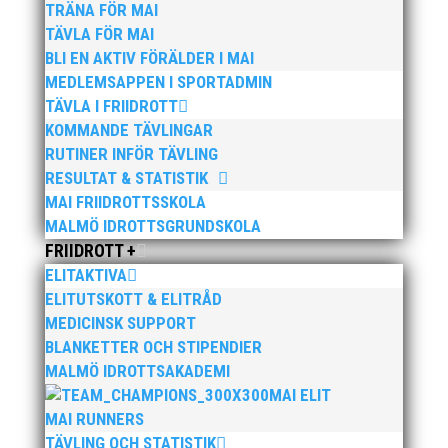
TRÄNA FÖR MAI
Både Pernilla Nilsson, Linnea Killander och Austin
TÄVLA FÖR MAI
Hamilton ingår i svenska stafettlaget på 4 x 100 m.
BLI EN AKTIV FÖRÄLDER I MAI
Både det manliga och kvinnliga stafettlaget är rankat
tionde på senaste Europalistan och har möjlighet för
MEDLEMSAPPEN I SPORTADMIN
fin placering.
TÄVLA I FRIIDROTT
KOMMANDE TÄVLINGAR
Se bifogat pressmeddelande.
RUTINER INFÖR TÄVLING
RESULTAT & STATISTIK
>>
Ladda ner
MAI FRIIDROTTSSKOLA
MALMÖ IDROTTSGRUNDSKOLA
FRIIDROTT +
ELITAKTIVA
ELITUTSKOTT & ELITRÅD
MEDICINSK SUPPORT
BLANKETTER OCH STIPENDIER
Publicerat tidigare
MALMÖ IDROTTSAKADEMI
MAI ELIT
MAI RUNNERS
TÄVLING OCH STATISTIK