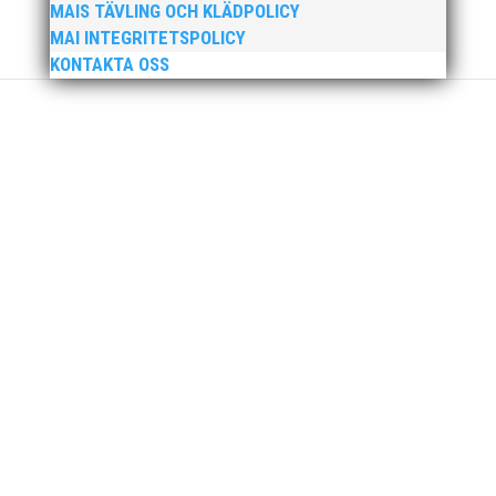
MAIS TÄVLING OCH KLÄDPOLICY
MAI INTEGRITETSPOLICY
KONTAKTA OSS
Nu är hösten här och för oss MAI:re betyder det olika
saker beroende på var man befinner sig i
organisationen. Här kommer en liten sammanfattning
från mig som ordförande i vår anrika förening om hur
jag uppfattar läget i våra olika verksamhetsben.
BroloppetAtt...
MAI Klubbkväll 8 okt – MAI bjöd in alla friidrottare
födda 2008–2018 till ett sista träningspass på Malmö
Stadion innan den rivs. Bilder, klicka här! Foto:
Thomas Leandersson