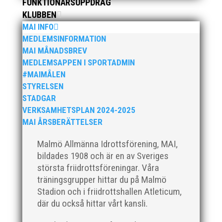
FUNKTIONÄRSUPPDRAG
KLUBBEN
MAI INFO
MEDLEMSINFORMATION
Som traditionen bjuder så var vi ett helt gäng löpare
MAI MÅNADSBREV
från MAI RUNNERS som sprang det mysiga
MEDLEMSAPPEN I SPORTADMIN
Sylvesterloppet på självaste nyårsafton. Formen är
enkel, ett eller två varv runt Pildammsparken (2,7 km
#MAIMÅLEN
respektive 5,4 kilometer), med tidtagning på de fem
STYRELSEN
främsta i varje...
STADGAR
VERKSAMHETSPLAN 2024-2025
MAI ÅRSBERÄTTELSER
Malmö Allmänna Idrottsförening, MAI,
bildades 1908 och är en av Sveriges
största friidrottsföreningar. Våra
Klubbchef – Malmö Allmänna Idrottsförening (MAI)
Vill du vara med och skapa glädje, gemenskap och
träningsgrupper hittar du på Malmö
utveckling i en av Sveriges största
Stadion och i friidrottshallen Atleticum,
friidrottsföreningar? Malmö Allmänna Idrottsförening
där du också hittar vårt kansli.
– MAI – söker en engagerad, strategisk,