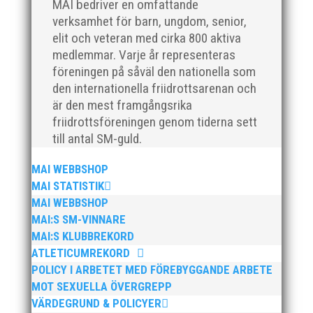
Som traditionen bjuder så var vi ett helt gäng löpare
MAI bedriver en omfattande
från MAI RUNNERS som sprang det mysiga
verksamhet för barn, ungdom, senior,
Sylvesterloppet på självaste nyårsafton. Formen är
elit och veteran med cirka 800 aktiva
enkel, ett eller två varv runt Pildammsparken (2,7 km
medlemmar. Varje år representeras
respektive 5,4 kilometer), med tidtagning på de fem
föreningen på såväl den nationella som
främsta i varje...
den internationella friidrottsarenan och
är den mest framgångsrika
friidrottsföreningen genom tiderna sett
till antal SM-guld.
MAI WEBBSHOP
Klubbchef – Malmö Allmänna Idrottsförening (MAI)
MAI STATISTIK
Vill du vara med och skapa glädje, gemenskap och
MAI WEBBSHOP
utveckling i en av Sveriges största
MAI:S SM-VINNARE
friidrottsföreningar? Malmö Allmänna Idrottsförening
MAI:S KLUBBREKORD
– MAI – söker en engagerad, strategisk,
ATLETICUMREKORD
relationsbyggande och affärsinriktad...
POLICY I ARBETET MED FÖREBYGGANDE ARBETE
MOT SEXUELLA ÖVERGREPP
VÄRDEGRUND & POLICYER