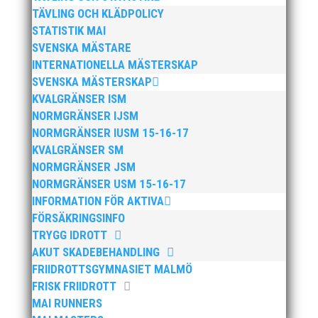
Eventuellt tillkommer Melker Svärd Jacobsson, född
TÄVLING OCH KLÄDPOLICY
1994, i stav.
STATISTIK MAI
SVENSKA MÄSTARE
Ännu en fantastisk framgång för MAI i målsättningen
INTERNATIONELLA MÄSTERSKAP
om att bli Sveriges bästa friidrottsklubb.
SVENSKA MÄSTERSKAP
KVALGRÄNSER ISM
NORMGRÄNSER IJSM
NORMGRÄNSER IUSM 15-16-17
KVALGRÄNSER SM
NORMGRÄNSER JSM
NORMGRÄNSER USM 15-16-17
Publicerat tidigare
INFORMATION FÖR AKTIVA
FÖRSÄKRINGSINFO
TRYGG IDROTT
AKUT SKADEBEHANDLING
FRIIDROTTSGYMNASIET MALMÖ
FRISK FRIIDROTT
MAI RUNNERS
Bilder från Stafett-SM 2026. Foto: Thomas