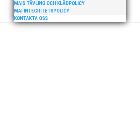
MAIS TÄVLING OCH KLÄDPOLICY
MAI INTEGRITETSPOLICY
KONTAKTA OSS
För mig har Lasse betytt oerhört mycket på flera
plan. På 80- och 90-talet, då jag själv var aktiv, var
han för mig en handlingskraftig ledare som alltid var
på plats och igång med en mängd olika projekt. Med
sin parhäst och nära vän, Bengt Bendéus,...