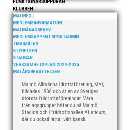
FUNKTIONÄRSUPPDRAG
KLUBBEN
MAI INFO
MEDLEMSINFORMATION
MAI MÅNADSBREV
MEDLEMSAPPEN I SPORTADMIN
#MAIMÅLEN
När Friidrottssverige samlades för fest gick en av
STYRELSEN
utmärkelserna till MAI och Kalvinknatet – Lasses
STADGAR
skötebarn i alla år. MAI-delegationen fick ta emot
VERKSAMHETSPLAN 2024-2025
priset ”Årets pulshöjare”, och bland annat fanns
MAI ÅRSBERÄTTELSER
ordförande Fredrik Wennolf på plats för att ta emot
hyllningarna. –...
Malmö Allmänna Idrottsförening, MAI,
bildades 1908 och är en av Sveriges
största friidrottsföreningar. Våra
träningsgrupper hittar du på Malmö
Stadion och i friidrottshallen Atleticum,
där du också hittar vårt kansli.