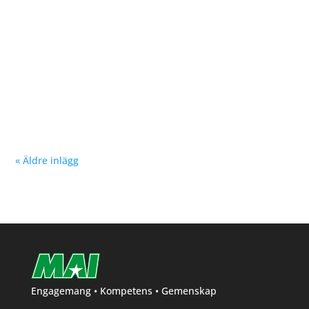
Nu kan du se träningstider för barn och ungdom
Hösten 2024. Klicka här!
« Äldre inlägg
Engagemang • Kompetens • Gemenskap