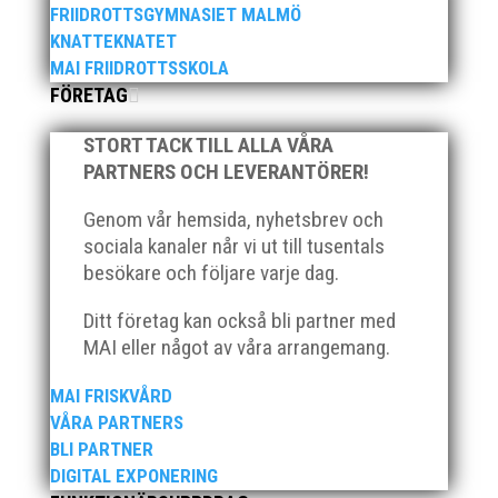
FRIIDROTTSGYMNASIET MALMÖ
KNATTEKNATET
MAI FRIIDROTTSSKOLA
FÖRETAG
STORT TACK TILL ALLA VÅRA
PARTNERS OCH LEVERANTÖRER!
Som traditionen bjuder så var vi ett helt gäng löpare
från MAI RUNNERS som sprang det mysiga
Genom vår hemsida, nyhetsbrev och
Sylvesterloppet på självaste nyårsafton. Formen är
sociala kanaler når vi ut till tusentals
enkel, ett eller två varv runt Pildammsparken (2,7 km
besökare och följare varje dag.
respektive 5,4 kilometer), med tidtagning på de fem
främsta i varje...
Ditt företag kan också bli partner med
MAI eller något av våra arrangemang.
MAI FRISKVÅRD
VÅRA PARTNERS
BLI PARTNER
Klubbchef – Malmö Allmänna Idrottsförening (MAI)
DIGITAL EXPONERING
Vill du vara med och skapa glädje, gemenskap och