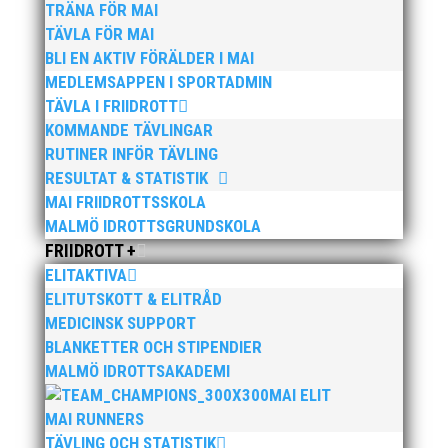
TRÄNA FÖR MAI
TÄVLA FÖR MAI
BLI EN AKTIV FÖRÄLDER I MAI
MEDLEMSAPPEN I SPORTADMIN
TÄVLA I FRIIDROTT
KOMMANDE TÄVLINGAR
Bilder från Stafett-SM 2026. Foto: Thomas
RUTINER INFÖR TÄVLING
Leandersson Fler bilder från MAI:s Årsmöte 2026
RESULTAT & STATISTIK
MAI FRIIDROTTSSKOLA
MALMÖ IDROTTSGRUNDSKOLA
FRIIDROTT +
ELITAKTIVA
ELITUTSKOTT & ELITRÅD
MEDICINSK SUPPORT
BLANKETTER OCH STIPENDIER
Anders Hallström, 55, blir ny klubbchef i MAI. Han
MALMÖ IDROTTSAKADEMI
börjar sin anställning den 13 april. Anders har ett
MAI ELIT
brett idrottsintresse och har bland annat fungerat
MAI RUNNERS
som tränare inom hockeyn i Trelleborg och fotbollen i
Höllviken tidigare. I fortsättningen blir det dock
TÄVLING OCH STATISTIK