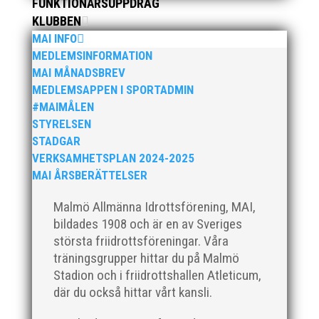
FUNKTIONÄRSUPPDRAG
utveckling i en av Sveriges största
KLUBBEN
friidrottsföreningar? Malmö Allmänna Idrottsförening
– MAI – söker en engagerad, strategisk,
MAI INFO
relationsbyggande och affärsinriktad...
MEDLEMSINFORMATION
MAI MÅNADSBREV
MEDLEMSAPPEN I SPORTADMIN
#MAIMÅLEN
STYRELSEN
STADGAR
VERKSAMHETSPLAN 2024-2025
MAI ÅRSBERÄTTELSER
Malmö Allmänna Idrottsförening, MAI,
För mig har Lasse betytt oerhört mycket på flera
bildades 1908 och är en av Sveriges
plan. På 80- och 90-talet, då jag själv var aktiv, var
största friidrottsföreningar. Våra
han för mig en handlingskraftig ledare som alltid var
träningsgrupper hittar du på Malmö
på plats och igång med en mängd olika projekt. Med
Stadion och i friidrottshallen Atleticum,
sin parhäst och nära vän, Bengt Bendéus,...
där du också hittar vårt kansli.