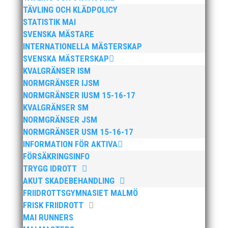
friidrott...
TÄVLING OCH KLÄDPOLICY
STATISTIK MAI
SVENSKA MÄSTARE
INTERNATIONELLA MÄSTERSKAP
SVENSKA MÄSTERSKAP
KVALGRÄNSER ISM
NORMGRÄNSER IJSM
NORMGRÄNSER IUSM 15-16-17
Efter att årsmötet avslutats följde en kväll med
KVALGRÄNSER SM
stipendieutdelning, mat och underhållning. Bilder
NORMGRÄNSER JSM
från denna del hittar ni i länken nedan. Stort tack till
NORMGRÄNSER USM 15-16-17
Bengt Bendéus som möjliggjorde och generöst
INFORMATION FÖR AKTIVA
finansierade denna del av kvällen. Fler bilder från
MAI:s Årsmöte...
FÖRSÄKRINGSINFO
TRYGG IDROTT
AKUT SKADEBEHANDLING
FRIIDROTTSGYMNASIET MALMÖ
FRISK FRIIDROTT
MAI RUNNERS