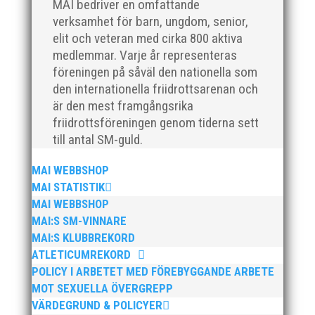
MAI bedriver en omfattande
verksamhet för barn, ungdom, senior,
elit och veteran med cirka 800 aktiva
medlemmar. Varje år representeras
föreningen på såväl den nationella som
den internationella friidrottsarenan och
är den mest framgångsrika
Nu är hösten här och för oss MAI:re betyder det olika
friidrottsföreningen genom tiderna sett
saker beroende på var man befinner sig i
till antal SM-guld.
organisationen. Här kommer en liten sammanfattning
från mig som ordförande i vår anrika förening om hur
MAI WEBBSHOP
jag uppfattar läget i våra olika verksamhetsben.
MAI STATISTIK
BroloppetAtt...
MAI WEBBSHOP
MAI:S SM-VINNARE
MAI:S KLUBBREKORD
ATLETICUMREKORD
POLICY I ARBETET MED FÖREBYGGANDE ARBETE
MOT SEXUELLA ÖVERGREPP
VÄRDEGRUND & POLICYER