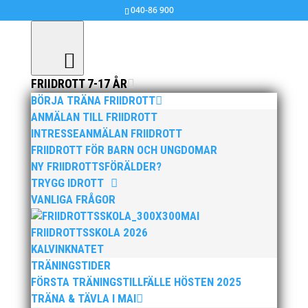
040-86 900
FRIIDROTT 7-17 ÅR
BÖRJA TRÄNA FRIIDROTT
Jag älskar Stavhopp
ANMÄLAN TILL FRIIDROTT
INTRESSEANMÄLAN FRIIDROTT
feb 5, 2011
|
Ingen kategori
,
MAI MASTERS
FRIIDROTT FÖR BARN OCH UNGDOMAR
NY FRIIDROTTSFÖRÄLDER?
Se VIDEO (Klicka här). Magnus i Stav
TRYGG IDROTT
VANLIGA FRÅGOR
MAI
FRIIDROTTSSKOLA 2026
KALVINKNATET
TRÄNINGSTIDER
FÖRSTA TRÄNINGSTILLFÄLLE HÖSTEN 2025
Publicerat tidigare
TRÄNA & TÄVLA I MAI