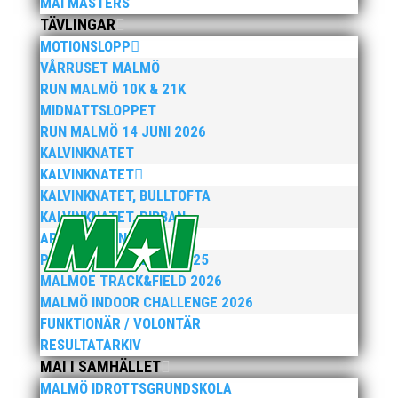
MAI MASTERS
annat fungerat som tränare inom hockeyn i
TÄVLINGAR
Trelleborg och fotbollen i Höllviken tidigare. I
MOTIONSLOPP
fortsättningen blir det dock friidrott...
VÅRRUSET MALMÖ
RUN MALMÖ 10K & 21K
MIDNATTSLOPPET
RUN MALMÖ 14 JUNI 2026
KALVINKNATET
KALVINKNATET
KALVINKNATET, BULLTOFTA
KALVINKNATET, RIBBAN
ARENATÄVLINGAR
Efter att årsmötet avslutats följde en kväll med
PEPPARKAKSSPELEN 2025
stipendieutdelning, mat och underhållning.
MALMOE TRACK&FIELD 2026
Bilder från denna del hittar ni i länken nedan.
MALMÖ INDOOR CHALLENGE 2026
Stort tack till Bengt Bendéus som möjliggjorde
FUNKTIONÄR / VOLONTÄR
och generöst finansierade denna del av
kvällen. Fler bilder från MAI:s Årsmöte...
RESULTATARKIV
MAI I SAMHÄLLET
MALMÖ IDROTTSGRUNDSKOLA