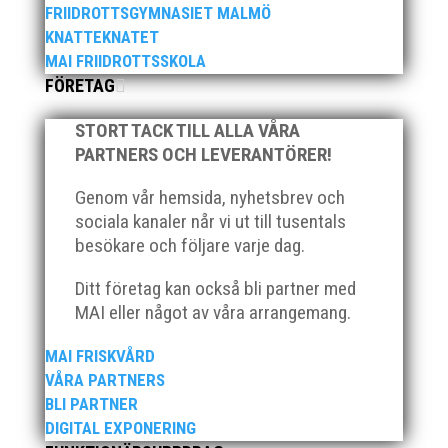
FRIIDROTTSGYMNASIET MALMÖ
KNATTEKNATET
MAI FRIIDROTTSSKOLA
FÖRETAG
STORT TACK TILL ALLA VÅRA
2025 innebar något av ett internationellt
PARTNERS OCH LEVERANTÖRER!
genombrott för MAI:s kulstötare Wictor
Genom vår hemsida, nyhetsbrev och
Petersson. Året gav svenskt rekord, EM-silver
inomhus, dessutom sexa på VM inomhus och
sociala kanaler når vi ut till tusentals
elva på VM ute i somras. Och en stark tro på
besökare och följare varje dag.
framtiden efter några motiga år när inte så
Ditt företag kan också bli partner med
mycket hänt...
MAI eller något av våra arrangemang.
MAI FRISKVÅRD
VÅRA PARTNERS
BLI PARTNER
DIGITAL EXPONERING