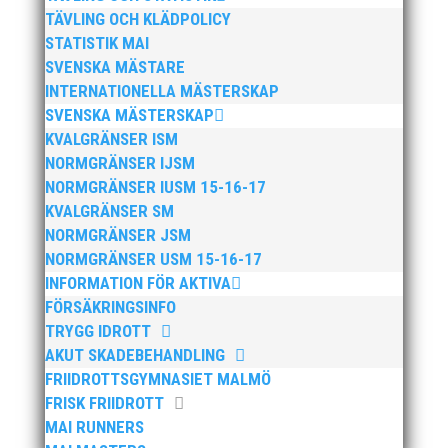
TÄVLING OCH KLÄDPOLICY
STATISTIK MAI
SVENSKA MÄSTARE
Bilder från Stafett-SM 2026. Foto: Thomas
INTERNATIONELLA MÄSTERSKAP
Leandersson Fler bilder från MAI:s Årsmöte
SVENSKA MÄSTERSKAP
2026
KVALGRÄNSER ISM
NORMGRÄNSER IJSM
NORMGRÄNSER IUSM 15-16-17
KVALGRÄNSER SM
NORMGRÄNSER JSM
NORMGRÄNSER USM 15-16-17
INFORMATION FÖR AKTIVA
FÖRSÄKRINGSINFO
TRYGG IDROTT
AKUT SKADEBEHANDLING
FRIIDROTTSGYMNASIET MALMÖ
Anders Hallström, 55, blir ny klubbchef i MAI.
FRISK FRIIDROTT
Han börjar sin anställning den 13 april. Anders
MAI RUNNERS
har ett brett idrottsintresse och har bland