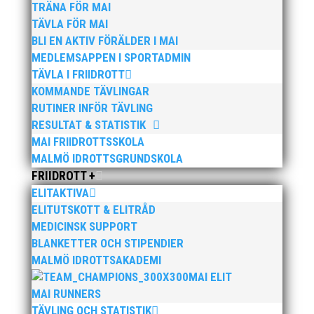
TRÄNA FÖR MAI
försöket)
TÄVLA FÖR MAI
Rebecka Krüeger F13: guld-stav (3.30=nytt
BLI EN AKTIV FÖRÄLDER I MAI
klubbrekord), silver-kula (13.92=nytt klubbrekord)
MEDLEMSAPPEN I SPORTADMIN
och brons-tresteg
TÄVLA I FRIIDROTT
KOMMANDE TÄVLINGAR
Victoria Quainoo F14: silver-kula (11.89=nytt
klubbrekord)
RUTINER INFÖR TÄVLING
RESULTAT & STATISTIK
Celina Johannsen F14: brons-stav
MAI FRIIDROTTSSKOLA
MALMÖ IDROTTSGRUNDSKOLA
FRIIDROTT +
ELITAKTIVA
ELITUTSKOTT & ELITRÅD
MEDICINSK SUPPORT
BLANKETTER OCH STIPENDIER
Publicerat tidigare
MALMÖ IDROTTSAKADEMI
MAI ELIT
MAI RUNNERS
TÄVLING OCH STATISTIK