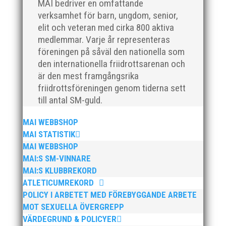
Formen är enkel, ett eller två varv runt
MAI bedriver en omfattande
Pildammsparken (2,7 km respektive 5,4
verksamhet för barn, ungdom, senior,
kilometer), med tidtagning på de fem främsta i
elit och veteran med cirka 800 aktiva
varje...
medlemmar. Varje år representeras
föreningen på såväl den nationella som
den internationella friidrottsarenan och
är den mest framgångsrika
friidrottsföreningen genom tiderna sett
till antal SM-guld.
Klubbchef – Malmö Allmänna Idrottsförening
MAI WEBBSHOP
(MAI) Vill du vara med och skapa glädje,
MAI STATISTIK
gemenskap och utveckling i en av Sveriges
största friidrottsföreningar? Malmö Allmänna
MAI WEBBSHOP
Idrottsförening – MAI – söker en engagerad,
MAI:S SM-VINNARE
strategisk, relationsbyggande och
MAI:S KLUBBREKORD
affärsinriktad...
ATLETICUMREKORD
POLICY I ARBETET MED FÖREBYGGANDE ARBETE
MOT SEXUELLA ÖVERGREPP
VÄRDEGRUND & POLICYER