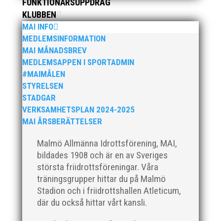
FUNKTIONÄRSUPPDRAG
KLUBBEN
När Friidrottssverige samlades för fest gick en
MAI INFO
av utmärkelserna till MAI och Kalvinknatet –
MEDLEMSINFORMATION
Lasses skötebarn i alla år. MAI-delegationen
MAI MÅNADSBREV
fick ta emot priset ”Årets pulshöjare”, och
MEDLEMSAPPEN I SPORTADMIN
bland annat fanns ordförande Fredrik Wennolf
#MAIMÅLEN
på plats för att ta emot hyllningarna. –...
STYRELSEN
STADGAR
VERKSAMHETSPLAN 2024-2025
MAI ÅRSBERÄTTELSER
Malmö Allmänna Idrottsförening, MAI,
bildades 1908 och är en av Sveriges
största friidrottsföreningar. Våra
träningsgrupper hittar du på Malmö
Som traditionen bjuder så var vi ett helt gäng
Stadion och i friidrottshallen Atleticum,
löpare från MAI RUNNERS som sprang det
där du också hittar vårt kansli.
mysiga Sylvesterloppet på självaste nyårsafton.