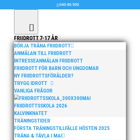
040-86 900
FRIIDROTT 7-17 ÅR
BÖRJA TRÄNA FRIIDROTT
Tidningen Springs artikel om Anders
ANMÄLAN TILL FRIIDROTT
Rydell…
INTRESSEANMÄLAN FRIIDROTT
FRIIDROTT FÖR BARN OCH UNGDOMAR
mar 9, 2018
|
Ingen kategori
,
MAI MASTERS
NY FRIIDROTTSFÖRÄLDER?
TRYGG IDROTT
VANLIGA FRÅGOR
Svensk Mästare på 800 meter vid Veteran SM i
MAI
Karlskrona 2017
FRIIDROTTSSKOLA 2026
KALVINKNATET
Läs artikel här om Anders Rydell
TRÄNINGSTIDER
FÖRSTA TRÄNINGSTILLFÄLLE HÖSTEN 2025
TRÄNA & TÄVLA I MAI