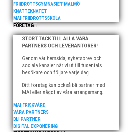
utmärkelserna till MAI och Kalvinknatet – Lasses
FRIIDROTTSGYMNASIET MALMÖ
skötebarn i alla år. MAI-delegationen fick ta emot
KNATTEKNATET
priset ”Årets pulshöjare”, och bland annat fanns
MAI FRIIDROTTSSKOLA
ordförande Fredrik Wennolf på plats för att ta emot
FÖRETAG
hyllningarna. –...
STORT TACK TILL ALLA VÅRA
PARTNERS OCH LEVERANTÖRER!
Genom vår hemsida, nyhetsbrev och
sociala kanaler når vi ut till tusentals
besökare och följare varje dag.
Som traditionen bjuder så var vi ett helt gäng löpare
Ditt företag kan också bli partner med
från MAI RUNNERS som sprang det mysiga
MAI eller något av våra arrangemang.
Sylvesterloppet på självaste nyårsafton. Formen är
enkel, ett eller två varv runt Pildammsparken (2,7 km
MAI FRISKVÅRD
respektive 5,4 kilometer), med tidtagning på de fem
VÅRA PARTNERS
främsta i varje...
BLI PARTNER
DIGITAL EXPONERING