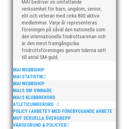
MAI bedriver en omfattande
han för mig en handlingskraftig ledare som alltid var
verksamhet för barn, ungdom, senior,
på plats och igång med en mängd olika projekt. Med
elit och veteran med cirka 800 aktiva
sin parhäst och nära vän, Bengt Bendéus,...
medlemmar. Varje år representeras
föreningen på såväl den nationella som
den internationella friidrottsarenan och
är den mest framgångsrika
friidrottsföreningen genom tiderna sett
till antal SM-guld.
MAI WEBBSHOP
MAI STATISTIK
Nu är hösten här och för oss MAI:re betyder det olika
MAI WEBBSHOP
saker beroende på var man befinner sig i
MAI:S SM-VINNARE
organisationen. Här kommer en liten sammanfattning
MAI:S KLUBBREKORD
från mig som ordförande i vår anrika förening om hur
ATLETICUMREKORD
jag uppfattar läget i våra olika verksamhetsben.
POLICY I ARBETET MED FÖREBYGGANDE ARBETE
BroloppetAtt...
MOT SEXUELLA ÖVERGREPP
VÄRDEGRUND & POLICYER