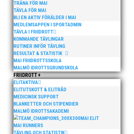
TRÄNA FÖR MAI
TÄVLA FÖR MAI
BLI EN AKTIV FÖRÄLDER I MAI
MEDLEMSAPPEN I SPORTADMIN
Publicerat tidigare
TÄVLA I FRIIDROTT
KOMMANDE TÄVLINGAR
RUTINER INFÖR TÄVLING
RESULTAT & STATISTIK
MAI FRIIDROTTSSKOLA
MALMÖ IDROTTSGRUNDSKOLA
FRIIDROTT +
Bilder från Stafett-SM 2026. Foto: Thomas
Leandersson Fler bilder från MAI:s Årsmöte 2026
ELITAKTIVA
ELITUTSKOTT & ELITRÅD
MEDICINSK SUPPORT
BLANKETTER OCH STIPENDIER
MALMÖ IDROTTSAKADEMI
MAI ELIT
MAI RUNNERS
TÄVLING OCH STATISTIK