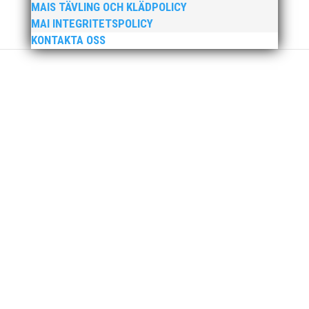
MAIS TÄVLING OCH KLÄDPOLICY
MAI INTEGRITETSPOLICY
KONTAKTA OSS
MAI Klubbkväll 8 okt – MAI bjöd in alla friidrottare
födda 2008–2018 till ett sista träningspass på Malmö
Stadion innan den rivs. Bilder, klicka här! Foto:
Thomas Leandersson
Sprinterdrottningen Julia Henriksson vann dubbla
guld när SM avgjordes i Karlstad i helgen. Thobias
Montler segrade programenligt i längdhoppet medan
MAI:s kastare firade stora triumfer. Wictor Petersson
plockade som väntat hem guldet i kula på lördagen