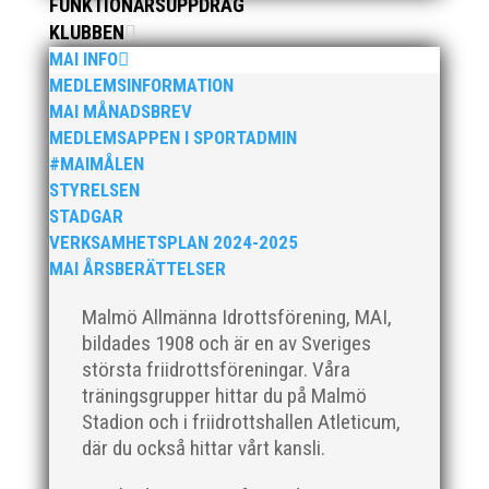
FUNKTIONÄRSUPPDRAG
KLUBBEN
MAI INFO
MEDLEMSINFORMATION
Klubbchef – Malmö Allmänna Idrottsförening (MAI)
MAI MÅNADSBREV
Vill du vara med och skapa glädje, gemenskap och
utveckling i en av Sveriges största
MEDLEMSAPPEN I SPORTADMIN
friidrottsföreningar? Malmö Allmänna Idrottsförening
#MAIMÅLEN
– MAI – söker en engagerad, strategisk,
STYRELSEN
relationsbyggande och affärsinriktad...
STADGAR
VERKSAMHETSPLAN 2024-2025
MAI ÅRSBERÄTTELSER
Malmö Allmänna Idrottsförening, MAI,
bildades 1908 och är en av Sveriges
största friidrottsföreningar. Våra
träningsgrupper hittar du på Malmö
Stadion och i friidrottshallen Atleticum,
där du också hittar vårt kansli.
För mig har Lasse betytt oerhört mycket på flera
plan. På 80- och 90-talet, då jag själv var aktiv, var