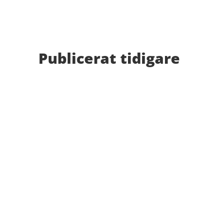
Publicerat tidigare
Bilder från Stafett-SM 2026. Foto: Thomas
Leandersson Fler bilder från MAI:s Årsmöte 2026