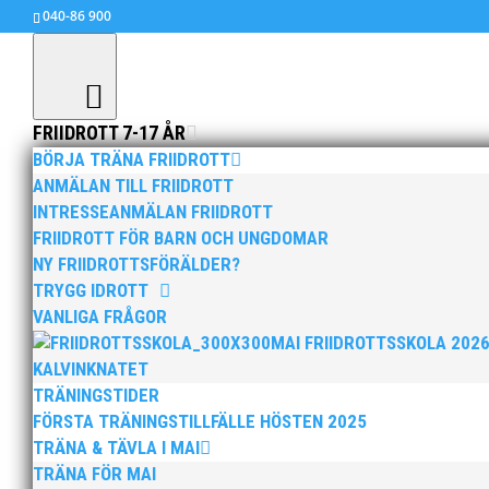
040-86 900
FRIIDROTT 7-17 ÅR
BÖRJA TRÄNA FRIIDROTT
ANMÄLAN TILL FRIIDROTT
INTRESSEANMÄLAN FRIIDROTT
Annika är utsedd till ”Åre
FRIIDROTT FÖR BARN OCH UNGDOMAR
apr 9, 2021
|
Allmänt
NY FRIIDROTTSFÖRÄLDER?
TRYGG IDROTT
För fjärde året i rad har Scandic valt att upp
VANLIGA FRÅGOR
delas ut till en förälder från varje idrott. Slu
MAI FRIIDROTTSSKOLA 202
Malmö AI, som blev tilldelad utmärkelsen.
KALVINKNATET
TRÄNINGSTIDER
>>
Läs vidare på friidrott.se
FÖRSTA TRÄNINGSTILLFÄLLE HÖSTEN 2025
/Lukas Nordén
TRÄNA & TÄVLA I MAI
TRÄNA FÖR MAI