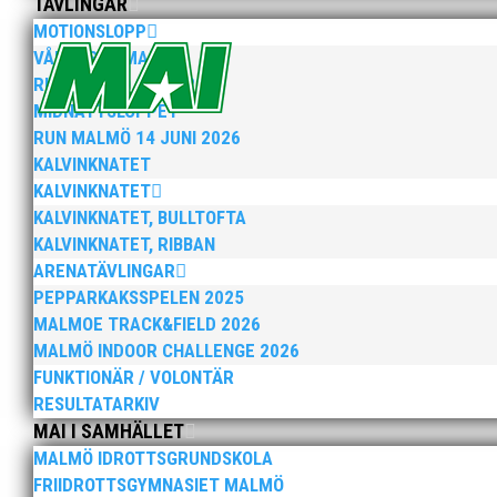
TÄVLINGAR
MOTIONSLOPP
VÅRRUSET MALMÖ
RUN MALMÖ 10K & 21K
MIDNATTSLOPPET
RUN MALMÖ 14 JUNI 2026
KALVINKNATET
När Friidrottssverige samlades för fest gick en av utm
KALVINKNATET
och bland annat fanns ordförande Fredrik Wennolf på p
KALVINKNATET, BULLTOFTA
KALVINKNATET, RIBBAN
ARENATÄVLINGAR
PEPPARKAKSSPELEN 2025
MALMOE TRACK&FIELD 2026
MALMÖ INDOOR CHALLENGE 2026
FUNKTIONÄR / VOLONTÄR
Som traditionen bjuder så var vi ett helt gäng löpare
RESULTATARKIV
runt Pildammsparken (2,7 km respektive 5,4 kilometer)
MAI I SAMHÄLLET
MALMÖ IDROTTSGRUNDSKOLA
FRIIDROTTSGYMNASIET MALMÖ