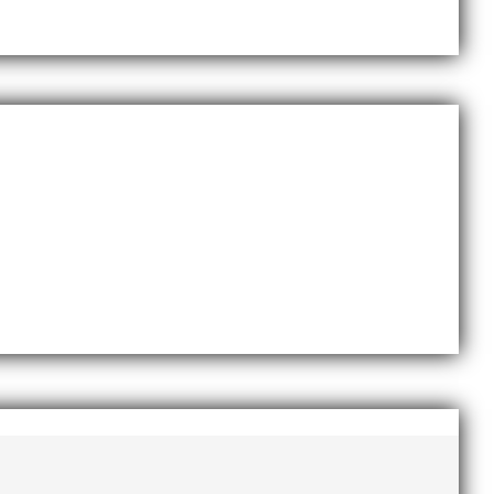
Sveriges största friidrottsföreningar? Malmö
dlingskraftig ledare som alltid var på plats och igång