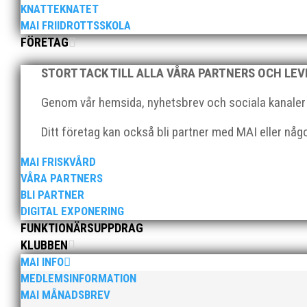
KNATTEKNATET
MAI FRIIDROTTSSKOLA
FÖRETAG
Klubbchef – Malmö Allmänna Idrottsförening (MAI) Vil
STORT TACK TILL ALLA VÅRA PARTNERS OCH LE
Allmänna Idrottsförening – MAI – söker en engagerad, 
Genom vår hemsida, nyhetsbrev och sociala kanaler nå
Ditt företag kan också bli partner med MAI eller nå
MAI FRISKVÅRD
VÅRA PARTNERS
BLI PARTNER
DIGITAL EXPONERING
För mig har Lasse betytt oerhört mycket på flera plan.
FUNKTIONÄRSUPPDRAG
med en mängd olika projekt. Med sin parhäst och nä
KLUBBEN
MAI INFO
MEDLEMSINFORMATION
MAI MÅNADSBREV