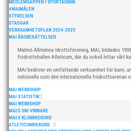
MEDLEMSAPPEN I SPORTADMIN
#MAIMÅLEN
STYRELSEN
STADGAR
Nu är hösten här och för oss MAI:re betyder det oli
VERKSAMHETSPLAN 2024-2025
ordförande i vår anrika förening om hur jag uppfattar
MAI ÅRSBERÄTTELSER
Malmö Allmänna Idrottsförening, MAI, bildades 1908 
friidrottshallen Atleticum, där du också hittar vårt ka
MAI bedriver en omfattande verksamhet för barn, un
nationella som den internationella friidrottsarenan 
MAI Klubbkväll 8 okt – MAI bjöd in alla friidrottare f
MAI WEBBSHOP
MAI STATISTIK
MAI WEBBSHOP
MAI:S SM-VINNARE
MAI:S KLUBBREKORD
ATLETICUMREKORD