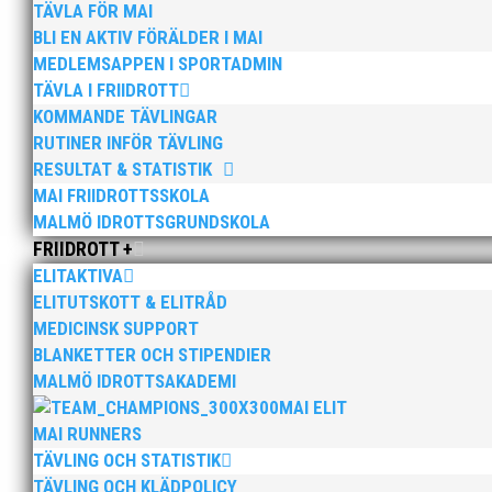
TÄVLA FÖR MAI
BLI EN AKTIV FÖRÄLDER I MAI
MEDLEMSAPPEN I SPORTADMIN
TÄVLA I FRIIDROTT
KOMMANDE TÄVLINGAR
RUTINER INFÖR TÄVLING
RESULTAT & STATISTIK
MAI FRIIDROTTSSKOLA
MALMÖ IDROTTSGRUNDSKOLA
FRIIDROTT +
ELITAKTIVA
ELITUTSKOTT & ELITRÅD
Bilder från Stafett-SM 2026. Foto: Thomas Leandersso
MEDICINSK SUPPORT
BLANKETTER OCH STIPENDIER
MALMÖ IDROTTSAKADEMI
MAI ELIT
MAI RUNNERS
TÄVLING OCH STATISTIK
TÄVLING OCH KLÄDPOLICY