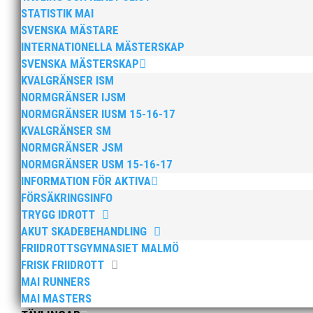
Anders Hallström, 55, blir ny klubbchef i MAI. Han bö
STATISTIK MAI
hockeyn i Trelleborg och fotbollen i Höllviken tidigare. 
SVENSKA MÄSTARE
INTERNATIONELLA MÄSTERSKAP
SVENSKA MÄSTERSKAP
KVALGRÄNSER ISM
NORMGRÄNSER IJSM
NORMGRÄNSER IUSM 15-16-17
KVALGRÄNSER SM
Efter att årsmötet avslutats följde en kväll med stipe
NORMGRÄNSER JSM
möjliggjorde och generöst finansierade denna del av k
NORMGRÄNSER USM 15-16-17
INFORMATION FÖR AKTIVA
FÖRSÄKRINGSINFO
TRYGG IDROTT
AKUT SKADEBEHANDLING
FRIIDROTTSGYMNASIET MALMÖ
FRISK FRIIDROTT
2025 innebar något av ett internationellt genombrott
MAI RUNNERS
elva på VM ute i somras. Och en stark tro på framtide
MAI MASTERS