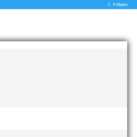
0 Objekt
Sportförälder”. Nytt för i år är att priset
riidrotten var det Annika Hansson, tränare i