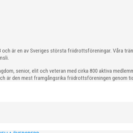
ka saker beroende på var man befinner sig i organisationen. Här k
 läget i våra olika verksamhetsben. BroloppetAtt...
och är en av Sveriges största friidrottsföreningar. Våra trä
nsli.
gdom, senior, elit och veteran med cirka 800 aktiva medlemm
och är den mest framgångsrika friidrottsföreningen genom tide
ödda 2008–2018 till ett sista träningspass på Malmö Stadion innan d