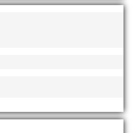
AI-delegationen fick ta emot priset ”Årets pulshöjare”,
te nyårsafton. Formen är enkel, ett eller två varv