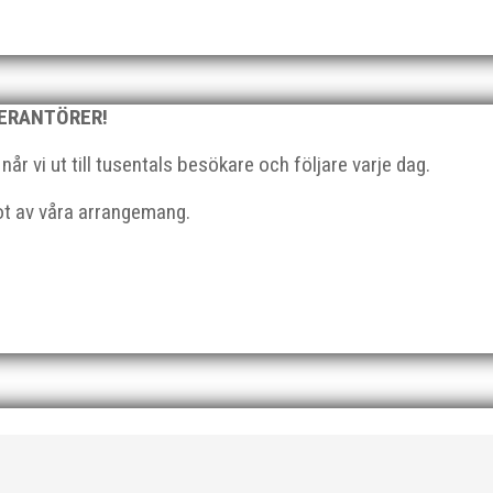
l du vara med och skapa glädje, gemenskap och utveckling i en av 
VERANTÖRER!
strategisk, relationsbyggande och affärsinriktad...
r vi ut till tusentals besökare och följare varje dag.
got av våra arrangemang.
 På 80- och 90-talet, då jag själv var aktiv, var han för mig en han
ra vän, Bengt Bendéus,...