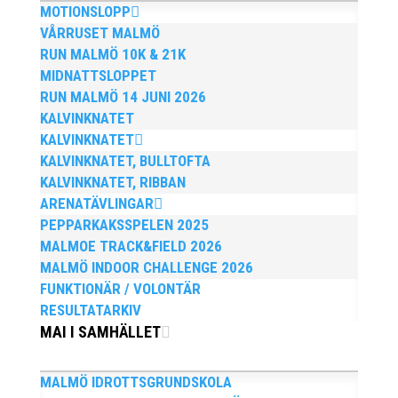
MOTIONSLOPP
börjar sin anställning den 13 april. Anders har ett
brett idrottsintresse och har bland annat fungerat
VÅRRUSET MALMÖ
som tränare inom hockeyn i Trelleborg och fotbollen i
RUN MALMÖ 10K & 21K
Höllviken tidigare. I fortsättningen blir det dock
MIDNATTSLOPPET
friidrott...
RUN MALMÖ 14 JUNI 2026
KALVINKNATET
KALVINKNATET
KALVINKNATET, BULLTOFTA
KALVINKNATET, RIBBAN
ARENATÄVLINGAR
PEPPARKAKSSPELEN 2025
MALMOE TRACK&FIELD 2026
Efter att årsmötet avslutats följde en kväll med
MALMÖ INDOOR CHALLENGE 2026
stipendieutdelning, mat och underhållning. Bilder
FUNKTIONÄR / VOLONTÄR
från denna del hittar ni i länken nedan. Stort tack till
Bengt Bendéus som möjliggjorde och generöst
RESULTATARKIV
finansierade denna del av kvällen. Fler bilder från
MAI I SAMHÄLLET
MAI:s Årsmöte...
MALMÖ IDROTTSGRUNDSKOLA