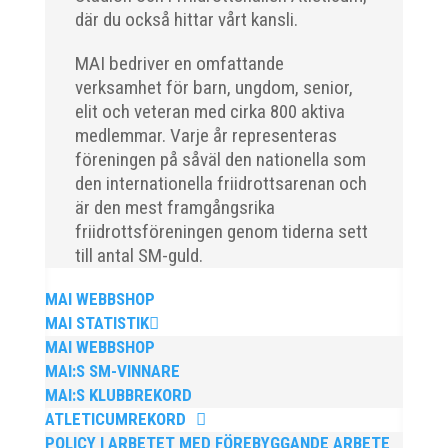
där du också hittar vårt kansli.
Klubbchef – Malmö Allmänna Idrottsförening (MAI)
MAI bedriver en omfattande
Vill du vara med och skapa glädje, gemenskap och
verksamhet för barn, ungdom, senior,
utveckling i en av Sveriges största
elit och veteran med cirka 800 aktiva
friidrottsföreningar? Malmö Allmänna Idrottsförening
medlemmar. Varje år representeras
– MAI – söker en engagerad, strategisk,
föreningen på såväl den nationella som
relationsbyggande och affärsinriktad...
den internationella friidrottsarenan och
är den mest framgångsrika
friidrottsföreningen genom tiderna sett
till antal SM-guld.
MAI WEBBSHOP
MAI STATISTIK
MAI WEBBSHOP
MAI:S SM-VINNARE
För mig har Lasse betytt oerhört mycket på flera
MAI:S KLUBBREKORD
plan. På 80- och 90-talet, då jag själv var aktiv, var
ATLETICUMREKORD
han för mig en handlingskraftig ledare som alltid var
POLICY I ARBETET MED FÖREBYGGANDE ARBETE