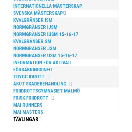
INTERNATIONELLA MÄSTERSKAP
SVENSKA MÄSTERSKAP
Publicerat tidigare
KVALGRÄNSER ISM
NORMGRÄNSER IJSM
NORMGRÄNSER IUSM 15-16-17
KVALGRÄNSER SM
NORMGRÄNSER JSM
NORMGRÄNSER USM 15-16-17
INFORMATION FÖR AKTIVA
Bilder från Stafett-SM 2026. Foto: Thomas
FÖRSÄKRINGSINFO
Leandersson Fler bilder från MAI:s Årsmöte 2026
TRYGG IDROTT
AKUT SKADEBEHANDLING
FRIIDROTTSGYMNASIET MALMÖ
FRISK FRIIDROTT
MAI RUNNERS
MAI MASTERS
TÄVLINGAR
Anders Hallström, 55, blir ny klubbchef i MAI. Han