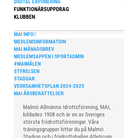
DIGITAL EXPONERING
priset ”Årets pulshöjare”, och bland annat fanns
FUNKTIONÄRSUPPDRAG
ordförande Fredrik Wennolf på plats för att ta emot
KLUBBEN
hyllningarna. –...
MAI INFO
MEDLEMSINFORMATION
MAI MÅNADSBREV
MEDLEMSAPPEN I SPORTADMIN
#MAIMÅLEN
STYRELSEN
Som traditionen bjuder så var vi ett helt gäng löpare
STADGAR
från MAI RUNNERS som sprang det mysiga
VERKSAMHETSPLAN 2024-2025
Sylvesterloppet på självaste nyårsafton. Formen är
MAI ÅRSBERÄTTELSER
enkel, ett eller två varv runt Pildammsparken (2,7 km
respektive 5,4 kilometer), med tidtagning på de fem
Malmö Allmänna Idrottsförening, MAI,
främsta i varje...
bildades 1908 och är en av Sveriges
största friidrottsföreningar. Våra
träningsgrupper hittar du på Malmö
Stadion och i friidrottshallen Atleticum,