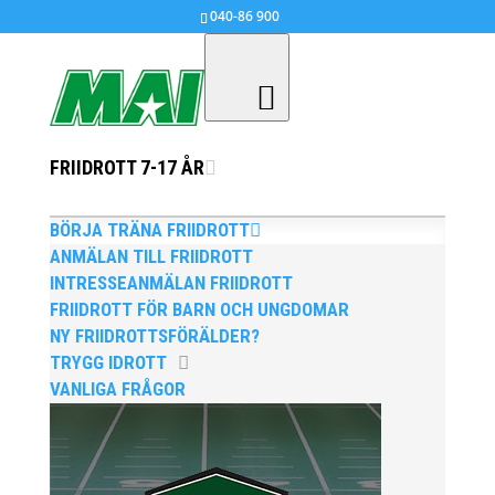
040-86 900
FRIIDROTT 7-17 ÅR
Äntligen skånsk distriktsseger i
Götalandsmästerskapet
BÖRJA TRÄNA FRIIDROTT
sep 30, 2018
|
Allmänt
,
Arrangemang
,
Barn &
ANMÄLAN TILL FRIIDROTT
ungdom 6-14 år
INTRESSEANMÄLAN FRIIDROTT
FRIIDROTT FÖR BARN OCH UNGDOMAR
NY FRIIDROTTSFÖRÄLDER?
TRYGG IDROTT
Äntligen skånsk distriktsseger i
VANLIGA FRÅGOR
Götalandsmästerskapet, efter många år i skuggan av
Göteborg! MAI var den skånska förening som hade
flest aktiva i laget och bidrog med flest poäng till det
skånska resultatet, några fler än Klippans FK.