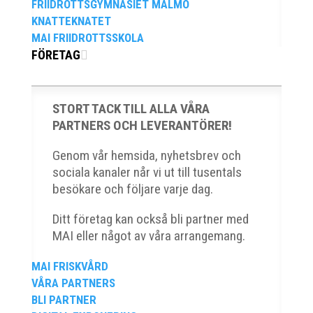
FRIIDROTTSGYMNASIET MALMÖ
KNATTEKNATET
MAI FRIIDROTTSSKOLA
FÖRETAG
2025 innebar något av ett internationellt genombrott
för MAI:s kulstötare Wictor Petersson. Året gav
svenskt rekord, EM-silver inomhus, dessutom sexa på
STORT TACK TILL ALLA VÅRA
VM inomhus och elva på VM ute i somras. Och en
PARTNERS OCH LEVERANTÖRER!
stark tro på framtiden efter några motiga år när inte
så mycket hänt...
Genom vår hemsida, nyhetsbrev och
sociala kanaler når vi ut till tusentals
besökare och följare varje dag.
Ditt företag kan också bli partner med
MAI eller något av våra arrangemang.
MAI FRISKVÅRD
När Friidrottssverige samlades för fest gick en av
VÅRA PARTNERS
utmärkelserna till MAI och Kalvinknatet – Lasses
BLI PARTNER
skötebarn i alla år. MAI-delegationen fick ta emot