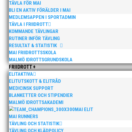
TÄVLA FÖR MAI
BLI EN AKTIV FÖRÄLDER I MAI
MEDLEMSAPPEN I SPORTADMIN
TÄVLA I FRIIDROTT
KOMMANDE TÄVLINGAR
RUTINER INFÖR TÄVLING
RESULTAT & STATISTIK
MAI FRIIDROTTSSKOLA
Bilder från Stafett-SM 2026. Foto: Thomas Leandersso
MALMÖ IDROTTSGRUNDSKOLA
FRIIDROTT +
ELITAKTIVA
ELITUTSKOTT & ELITRÅD
MEDICINSK SUPPORT
BLANKETTER OCH STIPENDIER
MALMÖ IDROTTSAKADEMI
Anders Hallström, 55, blir ny klubbchef i MAI. Han bö
MAI ELIT
hockeyn i Trelleborg och fotbollen i Höllviken tidigare. 
MAI RUNNERS
TÄVLING OCH STATISTIK
TÄVLING OCH KLÄDPOLICY