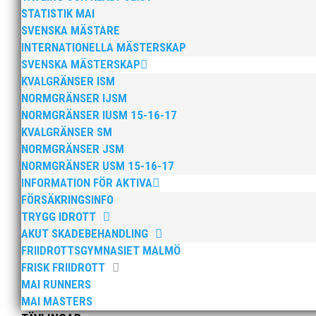
STATISTIK MAI
SVENSKA MÄSTARE
INTERNATIONELLA MÄSTERSKAP
SVENSKA MÄSTERSKAP
Efter att årsmötet avslutats följde en kväll med stipe
KVALGRÄNSER ISM
möjliggjorde och generöst finansierade denna del av k
NORMGRÄNSER IJSM
NORMGRÄNSER IUSM 15-16-17
KVALGRÄNSER SM
NORMGRÄNSER JSM
NORMGRÄNSER USM 15-16-17
INFORMATION FÖR AKTIVA
FÖRSÄKRINGSINFO
2025 innebar något av ett internationellt genombrott
TRYGG IDROTT
elva på VM ute i somras. Och en stark tro på framtide
AKUT SKADEBEHANDLING
FRIIDROTTSGYMNASIET MALMÖ
FRISK FRIIDROTT
MAI RUNNERS
MAI MASTERS