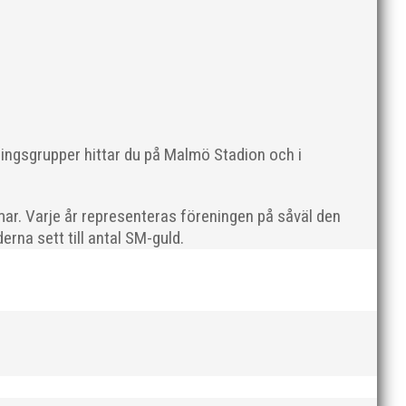
ningsgrupper hittar du på Malmö Stadion och i
en rivs. Bilder, klicka här! Foto: Thomas Leandersson
ar. Varje år representeras föreningen på såväl den
rna sett till antal SM-guld.
 programenligt i längdhoppet medan MAI:s kastare