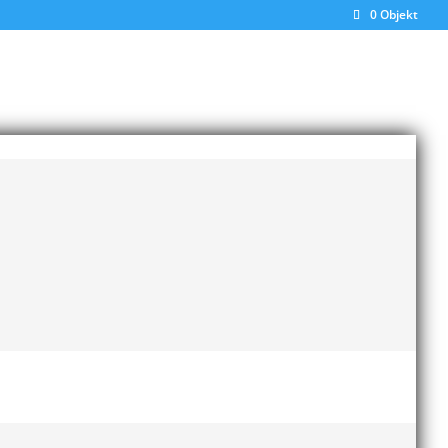
0 Objekt
anic vann sitt häcklopp på 8.58 och Nick
olm om 12 dagar!