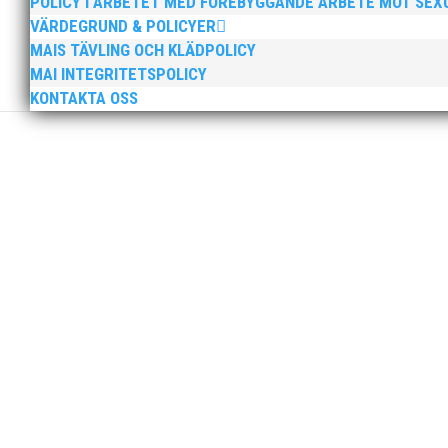
POLICY I ARBETET MED FÖREBYGGANDE ARBETE MOT SE
VÄRDEGRUND & POLICYER
MAIS TÄVLING OCH KLÄDPOLICY
MAI INTEGRITETSPOLICY
KONTAKTA OSS
Peter Karlsson slutar som klubbchef i MAI. Peters sis
sista dag som klubbchef. Bästa medlemmar i MAI, Efter
Tjejerna endast en poäng från medalj! Läs vidare i 