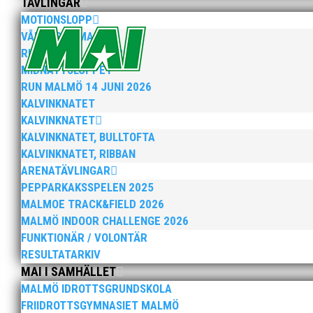
TÄVLINGAR
MOTIONSLOPP
VÅRRUSET MALMÖ
När Friidrottssverige samlades för fest gick en av utm
och bland annat fanns ordförande Fredrik Wennolf på p
RUN MALMÖ 10K & 21K
MIDNATTSLOPPET
RUN MALMÖ 14 JUNI 2026
KALVINKNATET
KALVINKNATET
KALVINKNATET, BULLTOFTA
KALVINKNATET, RIBBAN
ARENATÄVLINGAR
Som traditionen bjuder så var vi ett helt gäng löpare
PEPPARKAKSSPELEN 2025
runt Pildammsparken (2,7 km respektive 5,4 kilometer)
MALMOE TRACK&FIELD 2026
MALMÖ INDOOR CHALLENGE 2026
FUNKTIONÄR / VOLONTÄR
RESULTATARKIV
MAI I SAMHÄLLET
MALMÖ IDROTTSGRUNDSKOLA
FRIIDROTTSGYMNASIET MALMÖ