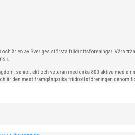
 läget i våra olika verksamhetsben. BroloppetAtt...
och är en av Sveriges största friidrottsföreningar. Våra trä
ödda 2008–2018 till ett sista träningspass på Malmö Stadion innan d
nsli.
gdom, senior, elit och veteran med cirka 800 aktiva medlemm
och är den mest framgångsrika friidrottsföreningen genom tide
ld när SM avgjordes i Karlstad i helgen. Thobias Montler segrade
 väntat hem guldet i kula på lördagen och bärgade...