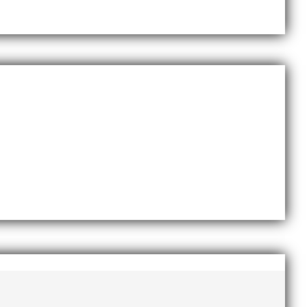
Sveriges största friidrottsföreningar? Malmö
dlingskraftig ledare som alltid var på plats och igång
ommer en liten sammanfattning från mig som