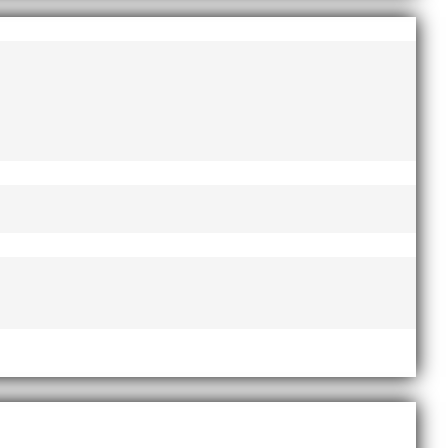
AI-delegationen fick ta emot priset ”Årets pulshöjare”,
te nyårsafton. Formen är enkel, ett eller två varv