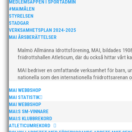
ordförande i vår anrika förening om hur jag uppfattar
MEDLEMSAPPEN I SPORTADMIN
#MAIMÅLEN
STYRELSEN
STADGAR
VERKSAMHETSPLAN 2024-2025
MAI ÅRSBERÄTTELSER
Malmö Allmänna Idrottsförening, MAI, bildades 1908 
MAI Klubbkväll 8 okt – MAI bjöd in alla friidrottare f
friidrottshallen Atleticum, där du också hittar vårt ka
MAI bedriver en omfattande verksamhet för barn, un
nationella som den internationella friidrottsarenan 
MAI WEBBSHOP
MAI STATISTIK
MAI WEBBSHOP
Sprinterdrottningen Julia Henriksson vann dubbla gu
MAI:S SM-VINNARE
firade stora triumfer. Wictor Petersson plockade som
MAI:S KLUBBREKORD
ATLETICUMREKORD