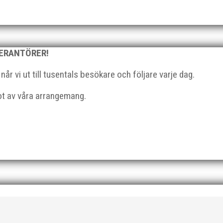
l du vara med och skapa glädje, gemenskap och utveckling i en av 
strategisk, relationsbyggande och affärsinriktad...
VERANTÖRER!
r vi ut till tusentals besökare och följare varje dag.
got av våra arrangemang.
 På 80- och 90-talet, då jag själv var aktiv, var han för mig en han
ra vän, Bengt Bendéus,...
ka saker beroende på var man befinner sig i organisationen. Här k