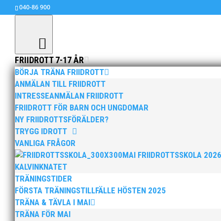
040-86 900
FRIIDROTT 7-17 ÅR
BÖRJA TRÄNA FRIIDROTT
ANMÄLAN TILL FRIIDROTT
INTRESSEANMÄLAN FRIIDROTT
Anton Lewin, 7.96
FRIIDROTT FÖR BARN OCH UNGDOMAR
feb 9, 2015
|
Okategoriserade
NY FRIIDROTTSFÖRÄLDER?
TRYGG IDROTT
Det blev tre MAI-segrar i helgens tävlingar i G
VANLIGA FRÅGOR
Ekelund Arenander följde upp med 47.74 i sin 
MAI FRIIDROTTSSKOLA 202
KALVINKNATET
TRÄNINGSTIDER
FÖRSTA TRÄNINGSTILLFÄLLE HÖSTEN 2025
TRÄNA & TÄVLA I MAI
TRÄNA FÖR MAI