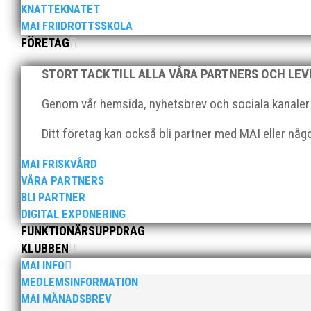
Klubbchef – Malmö Allmänna Idrottsförening (MAI) Vil
KNATTEKNATET
Allmänna Idrottsförening – MAI – söker en engagerad, 
MAI FRIIDROTTSSKOLA
FÖRETAG
STORT TACK TILL ALLA VÅRA PARTNERS OCH LE
Genom vår hemsida, nyhetsbrev och sociala kanaler nå
Ditt företag kan också bli partner med MAI eller nå
För mig har Lasse betytt oerhört mycket på flera plan.
MAI FRISKVÅRD
med en mängd olika projekt. Med sin parhäst och nä
VÅRA PARTNERS
BLI PARTNER
DIGITAL EXPONERING
FUNKTIONÄRSUPPDRAG
KLUBBEN
MAI INFO
MEDLEMSINFORMATION
MAI MÅNADSBREV
Nu är hösten här och för oss MAI:re betyder det oli