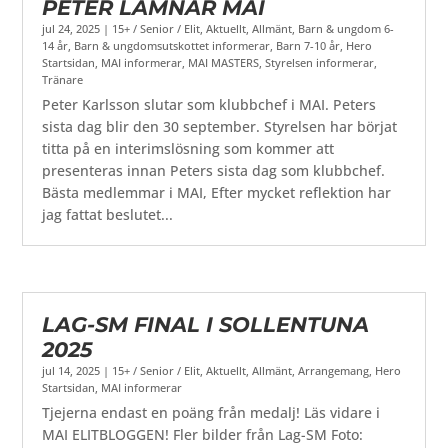
PETER LÄMNAR MAI
jul 24, 2025
|
15+ / Senior / Elit
,
Aktuellt
,
Allmänt
,
Barn & ungdom 6-
14 år
,
Barn & ungdomsutskottet informerar
,
Barn 7-10 år
,
Hero
Startsidan
,
MAI informerar
,
MAI MASTERS
,
Styrelsen informerar
,
Tränare
Peter Karlsson slutar som klubbchef i MAI. Peters
sista dag blir den 30 september. Styrelsen har börjat
titta på en interimslösning som kommer att
presenteras innan Peters sista dag som klubbchef.
Bästa medlemmar i MAI, Efter mycket reflektion har
jag fattat beslutet...
LAG-SM FINAL I SOLLENTUNA
2025
jul 14, 2025
|
15+ / Senior / Elit
,
Aktuellt
,
Allmänt
,
Arrangemang
,
Hero
Startsidan
,
MAI informerar
Tjejerna endast en poäng från medalj! Läs vidare i
MAI ELITBLOGGEN! Fler bilder från Lag-SM Foto: