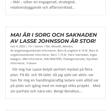
– MAI – söker en engagerad, strategisk,
relationsbyggande och affärsinriktad...
MAI ÄR I SORG OCH SAKNADEN
AV LASSE JOHNSSON ÄR STOR!
nov 4, 2025
|
15+ / Senior / Elit
,
Aktuellt
,
Allmänt
,
Arrangemangsutskottet informerar
,
Barn & ungdom 6-14 år
,
Barn &
ungdomsutskottet informerar
,
Barn 7-10 år
,
Hero Startsidan
,
Ingen
kategori
,
MAI informerar
,
MAI MASTERS
,
Okategoriserade
,
Styrelsen
informerar
,
Tränare
För mig har Lasse betytt oerhört mycket på flera
plan. På 80- och 90-talet, då jag själv var aktiv, var
han för mig en handlingskraftig ledare som alltid var
på plats och igång med en mängd olika projekt. Med
sin parhäst och nära vän, Bengt Bendéus,...