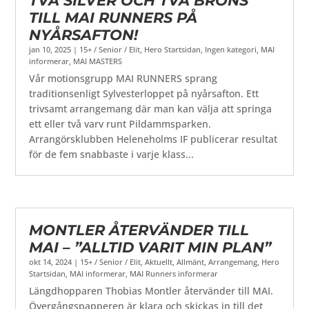
TVÅ SILVER OCH TVÅ BRONS
TILL MAI RUNNERS PÅ
NYÅRSAFTON!
jan 10, 2025
|
15+ / Senior / Elit
,
Hero Startsidan
,
Ingen kategori
,
MAI
informerar
,
MAI MASTERS
Vår motionsgrupp MAI RUNNERS sprang
traditionsenligt Sylvesterloppet på nyårsafton. Ett
trivsamt arrangemang där man kan välja att springa
ett eller två varv runt Pildammsparken.
Arrangörsklubben Heleneholms IF publicerar resultat
för de fem snabbaste i varje klass...
MONTLER ÅTERVÄNDER TILL
MAI – ”ALLTID VARIT MIN PLAN”
okt 14, 2024
|
15+ / Senior / Elit
,
Aktuellt
,
Allmänt
,
Arrangemang
,
Hero
Startsidan
,
MAI informerar
,
MAI Runners informerar
Längdhopparen Thobias Montler återvänder till MAI.
Övergångspapperen är klara och skickas in till det