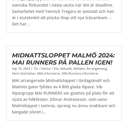
svenska förbundet i nästa vecka när det är deadline.
Samarbetet med Yannick Tregaro är avslutat och han
är i slutskedet att plocka ihop sitt nya tränarteam. –
Det har...
MIDNATTSLOPPET MALMÖ 2024:
MAI RUNNERS PÅ PALLEN IGEN!
sep 10, 2024
|
15+ / Senior / Elit
,
Aktuellt
,
Allmänt
,
Arrangemang
,
Hero Startsidan
,
MAI informerar
,
MAI Runners informerar
MAI arrangerade Midnattsloppet i lördagskväll och
Malmös gator fylldes av 4 800 glada löpare. Vår
löpargrupp MAI RUNNERS var givetvis på plats för att
njuta av folkfesten. Ellinor Andreasson, som vann
Malmöloppet i somras, sprang nu ännu snabbare och
bärgade silvret i...