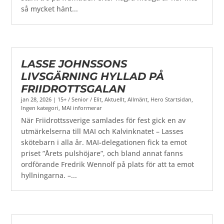
så mycket hänt...
LASSE JOHNSSONS
LIVSGÄRNING HYLLAD PÅ
FRIIDROTTSGALAN
jan 28, 2026
|
15+ / Senior / Elit
,
Aktuellt
,
Allmänt
,
Hero Startsidan
,
Ingen kategori
,
MAI informerar
När Friidrottssverige samlades för fest gick en av
utmärkelserna till MAI och Kalvinknatet – Lasses
skötebarn i alla år. MAI-delegationen fick ta emot
priset ”Årets pulshöjare”, och bland annat fanns
ordförande Fredrik Wennolf på plats för att ta emot
hyllningarna. –...