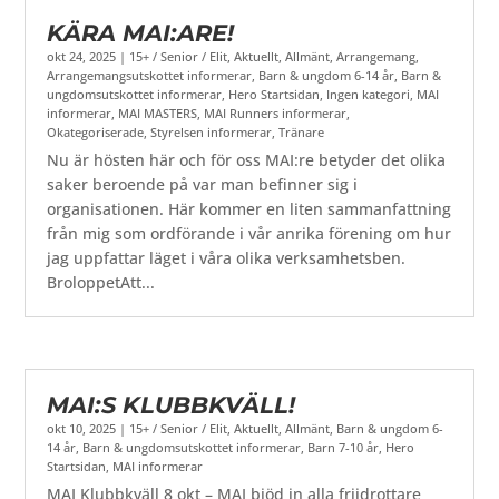
KÄRA MAI:ARE!
okt 24, 2025
|
15+ / Senior / Elit
,
Aktuellt
,
Allmänt
,
Arrangemang
,
Arrangemangsutskottet informerar
,
Barn & ungdom 6-14 år
,
Barn &
ungdomsutskottet informerar
,
Hero Startsidan
,
Ingen kategori
,
MAI
informerar
,
MAI MASTERS
,
MAI Runners informerar
,
Okategoriserade
,
Styrelsen informerar
,
Tränare
Nu är hösten här och för oss MAI:re betyder det olika
saker beroende på var man befinner sig i
organisationen. Här kommer en liten sammanfattning
från mig som ordförande i vår anrika förening om hur
jag uppfattar läget i våra olika verksamhetsben.
BroloppetAtt...
MAI:S KLUBBKVÄLL!
okt 10, 2025
|
15+ / Senior / Elit
,
Aktuellt
,
Allmänt
,
Barn & ungdom 6-
14 år
,
Barn & ungdomsutskottet informerar
,
Barn 7-10 år
,
Hero
Startsidan
,
MAI informerar
MAI Klubbkväll 8 okt – MAI bjöd in alla friidrottare