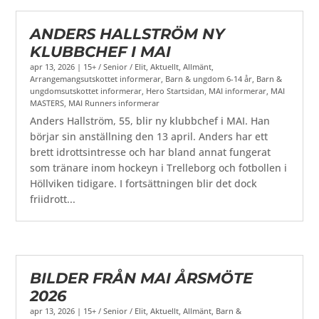
ANDERS HALLSTRÖM NY
KLUBBCHEF I MAI
apr 13, 2026
|
15+ / Senior / Elit
,
Aktuellt
,
Allmänt
,
Arrangemangsutskottet informerar
,
Barn & ungdom 6-14 år
,
Barn &
ungdomsutskottet informerar
,
Hero Startsidan
,
MAI informerar
,
MAI
MASTERS
,
MAI Runners informerar
Anders Hallström, 55, blir ny klubbchef i MAI. Han
börjar sin anställning den 13 april. Anders har ett
brett idrottsintresse och har bland annat fungerat
som tränare inom hockeyn i Trelleborg och fotbollen i
Höllviken tidigare. I fortsättningen blir det dock
friidrott...
BILDER FRÅN MAI ÅRSMÖTE
2026
apr 13, 2026
|
15+ / Senior / Elit
,
Aktuellt
,
Allmänt
,
Barn &