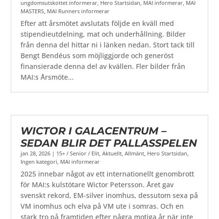
ungdomsutskottet informerar
,
Hero Startsidan
,
MAI informerar
,
MAI
MASTERS
,
MAI Runners informerar
Efter att årsmötet avslutats följde en kväll med
stipendieutdelning, mat och underhållning. Bilder
från denna del hittar ni i länken nedan. Stort tack till
Bengt Bendéus som möjliggjorde och generöst
finansierade denna del av kvällen. Fler bilder från
MAI:s Årsmöte...
WICTOR I GALACENTRUM –
SEDAN BLIR DET PALLASSPELEN
jan 28, 2026
|
15+ / Senior / Elit
,
Aktuellt
,
Allmänt
,
Hero Startsidan
,
Ingen kategori
,
MAI informerar
2025 innebar något av ett internationellt genombrott
för MAI:s kulstötare Wictor Petersson. Året gav
svenskt rekord, EM-silver inomhus, dessutom sexa på
VM inomhus och elva på VM ute i somras. Och en
stark tro på framtiden efter några motiga år när inte