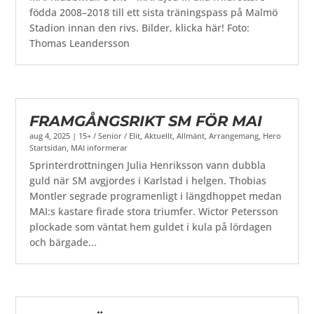
födda 2008–2018 till ett sista träningspass på Malmö
Stadion innan den rivs. Bilder, klicka här! Foto:
Thomas Leandersson
FRAMGÅNGSRIKT SM FÖR MAI
aug 4, 2025
|
15+ / Senior / Elit
,
Aktuellt
,
Allmänt
,
Arrangemang
,
Hero
Startsidan
,
MAI informerar
Sprinterdrottningen Julia Henriksson vann dubbla
guld när SM avgjordes i Karlstad i helgen. Thobias
Montler segrade programenligt i längdhoppet medan
MAI:s kastare firade stora triumfer. Wictor Petersson
plockade som väntat hem guldet i kula på lördagen
och bärgade...