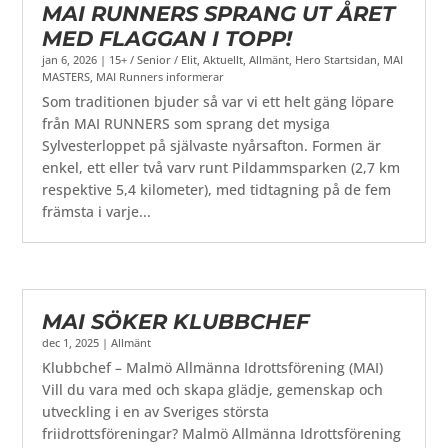
MAI RUNNERS SPRANG UT ÅRET
MED FLAGGAN I TOPP!
jan 6, 2026
|
15+ / Senior / Elit
,
Aktuellt
,
Allmänt
,
Hero Startsidan
,
MAI
MASTERS
,
MAI Runners informerar
Som traditionen bjuder så var vi ett helt gäng löpare
från MAI RUNNERS som sprang det mysiga
Sylvesterloppet på självaste nyårsafton. Formen är
enkel, ett eller två varv runt Pildammsparken (2,7 km
respektive 5,4 kilometer), med tidtagning på de fem
främsta i varje...
MAI SÖKER KLUBBCHEF
dec 1, 2025
|
Allmänt
Klubbchef – Malmö Allmänna Idrottsförening (MAI)
Vill du vara med och skapa glädje, gemenskap och
utveckling i en av Sveriges största
friidrottsföreningar? Malmö Allmänna Idrottsförening