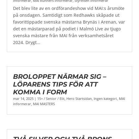
informerar
,
MAI Runners informerar
,
Styrelsen informerar
Det blev lite av en ordförandeshow vid MAI:s årsmöte
på onsdagen. Samtidigt som Redhawks skåpade ut
favorittippade svenska mästarna Brynäs i Arenan, var
det en mästarparad på podiet i Malmö Live av tjugo
svenska mästare från MAI från verksamhetsåret
2024. Drygt...
BROLOPPET NÄRMAR SIG –
LÖPARENS TIPS FÖR ATT
KOMMA I FORM
mar 14, 2025
|
15+ / Senior / Elit
,
Hero Startsidan
,
Ingen kategori
,
MAI
informerar
,
MAI MASTERS