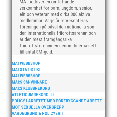
MAI bedriver en omfattande
verksamhet för barn, ungdom, senior,
elit och veteran med cirka 800 aktiva
medlemmar. Varje år representeras
föreningen på såväl den nationella som
den internationella friidrottsarenan och
är den mest framgångsrika
friidrottsföreningen genom tiderna sett
till antal SM-guld.
För mig har Lasse betytt oerhört mycket på flera
plan. På 80- och 90-talet, då jag själv var aktiv, var
MAI WEBBSHOP
han för mig en handlingskraftig ledare som alltid var
MAI STATISTIK
på plats och igång med en mängd olika projekt. Med
MAI WEBBSHOP
sin parhäst och nära vän, Bengt Bendéus,...
MAI:S SM-VINNARE
MAI:S KLUBBREKORD
ATLETICUMREKORD
POLICY I ARBETET MED FÖREBYGGANDE ARBETE
MOT SEXUELLA ÖVERGREPP
VÄRDEGRUND & POLICYER