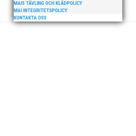
MAIS TÄVLING OCH KLÄDPOLICY
MAI INTEGRITETSPOLICY
KONTAKTA OSS
Nu är hösten här och för oss MAI:re betyder det olika
saker beroende på var man befinner sig i
organisationen. Här kommer en liten sammanfattning
från mig som ordförande i vår anrika förening om hur
jag uppfattar läget i våra olika verksamhetsben.
BroloppetAtt...
MAI Klubbkväll 8 okt – MAI bjöd in alla friidrottare
födda 2008–2018 till ett sista träningspass på Malmö
Stadion innan den rivs. Bilder, klicka här! Foto:
Thomas Leandersson