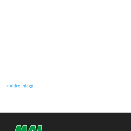
Malmöloppet i somras, sprang nu ännu snabbare och
bärgade silvret i...
Nu kan du se träningstider för barn och ungdom
Hösten 2024. Klicka här!
« Äldre inlägg