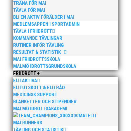
TRÄNA FÖR MAI
sitt heat eller vara ha en av de tre snabbaste tiderna
TÄVLA FÖR MAI
där efter.
BLI EN AKTIV FÖRÄLDER I MAI
Austin har under inomhussäsongen springet flera
MEDLEMSAPPEN I SPORTADMIN
lopp på en mycket hög nivå och med starkt
TÄVLA I FRIIDROTT
internationellt motstånd och som snabbast 6,64
KOMMANDE TÄVLINGAR
vilket endast är en hundradel över förra årets PB.
RUTINER INFÖR TÄVLING
Vi önskar honom ett stort lycka till!
RESULTAT & STATISTIK
MAI FRIIDROTTSSKOLA
MALMÖ IDROTTSGRUNDSKOLA
FRIIDROTT +
ELITAKTIVA
ELITUTSKOTT & ELITRÅD
MEDICINSK SUPPORT
Publicerat tidigare
BLANKETTER OCH STIPENDIER
MALMÖ IDROTTSAKADEMI
MAI ELIT
MAI RUNNERS
TÄVLING OCH STATISTIK