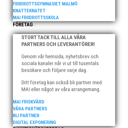
FRIIDROTTSGYMNASIET MALMÖ
stark tro på framtiden efter några motiga år när inte
KNATTEKNATET
så mycket hänt...
MAI FRIIDROTTSSKOLA
FÖRETAG
STORT TACK TILL ALLA VÅRA
PARTNERS OCH LEVERANTÖRER!
Genom vår hemsida, nyhetsbrev och
sociala kanaler når vi ut till tusentals
När Friidrottssverige samlades för fest gick en av
utmärkelserna till MAI och Kalvinknatet – Lasses
besökare och följare varje dag.
skötebarn i alla år. MAI-delegationen fick ta emot
priset ”Årets pulshöjare”, och bland annat fanns
Ditt företag kan också bli partner med
ordförande Fredrik Wennolf på plats för att ta emot
MAI eller något av våra arrangemang.
hyllningarna. –...
MAI FRISKVÅRD
VÅRA PARTNERS
BLI PARTNER
DIGITAL EXPONERING