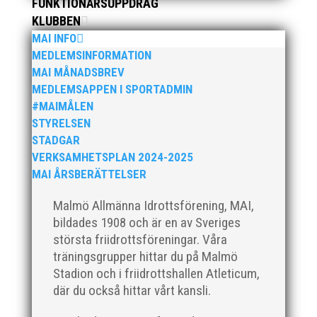
FUNKTIONÄRSUPPDRAG
KLUBBEN
MAI INFO
Som traditionen bjuder så var vi ett helt gäng löpare
MEDLEMSINFORMATION
från MAI RUNNERS som sprang det mysiga
MAI MÅNADSBREV
Sylvesterloppet på självaste nyårsafton. Formen är
MEDLEMSAPPEN I SPORTADMIN
enkel, ett eller två varv runt Pildammsparken (2,7 km
#MAIMÅLEN
respektive 5,4 kilometer), med tidtagning på de fem
STYRELSEN
främsta i varje...
STADGAR
VERKSAMHETSPLAN 2024-2025
MAI ÅRSBERÄTTELSER
Malmö Allmänna Idrottsförening, MAI,
bildades 1908 och är en av Sveriges
Klubbchef – Malmö Allmänna Idrottsförening (MAI)
största friidrottsföreningar. Våra
Vill du vara med och skapa glädje, gemenskap och
träningsgrupper hittar du på Malmö
utveckling i en av Sveriges största
Stadion och i friidrottshallen Atleticum,
friidrottsföreningar? Malmö Allmänna Idrottsförening
– MAI – söker en engagerad, strategisk,
där du också hittar vårt kansli.
relationsbyggande och affärsinriktad...