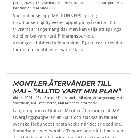
jan 10, 2025
|
15+ / Senior / Elit
,
Hero Startsidan
,
Ingen kategori
,
MAI
informerar
,
MAI MASTERS
Vår motionsgrupp MAI RUNNERS sprang
traditionsenligt Sylvesterloppet på nyårsafton. Ett
trivsamt arrangemang där man kan välja att springa
ett eller två varv runt Pildammsparken.
Arrangörsklubben Heleneholms IF publicerar resultat
för de fem snabbaste i varje klass...
MONTLER ÅTERVÄNDER TILL
MAI – ”ALLTID VARIT MIN PLAN”
okt 14, 2024
|
15+ / Senior / Elit
,
Aktuellt
,
Allmänt
,
Arrangemang
,
Hero
Startsidan
,
MAI informerar
,
MAI Runners informerar
Längdhopparen Thobias Montler återvänder till MAI.
Övergångspapperen är klara och skickas in till det
svenska förbundet i nästa vecka när det är deadline.
Samarbetet med Yannick Tregaro är avslutat och han
är i slutskedet att plocka ihop sitt nya tränarteam. –