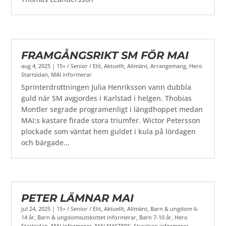
FRAMGÅNGSRIKT SM FÖR MAI
aug 4, 2025
|
15+ / Senior / Elit
,
Aktuellt
,
Allmänt
,
Arrangemang
,
Hero
Startsidan
,
MAI informerar
Sprinterdrottningen Julia Henriksson vann dubbla
guld när SM avgjordes i Karlstad i helgen. Thobias
Montler segrade programenligt i längdhoppet medan
MAI:s kastare firade stora triumfer. Wictor Petersson
plockade som väntat hem guldet i kula på lördagen
och bärgade...
PETER LÄMNAR MAI
jul 24, 2025
|
15+ / Senior / Elit
,
Aktuellt
,
Allmänt
,
Barn & ungdom 6-
14 år
,
Barn & ungdomsutskottet informerar
,
Barn 7-10 år
,
Hero
Startsidan
,
MAI informerar
,
MAI MASTERS
,
Styrelsen informerar
,