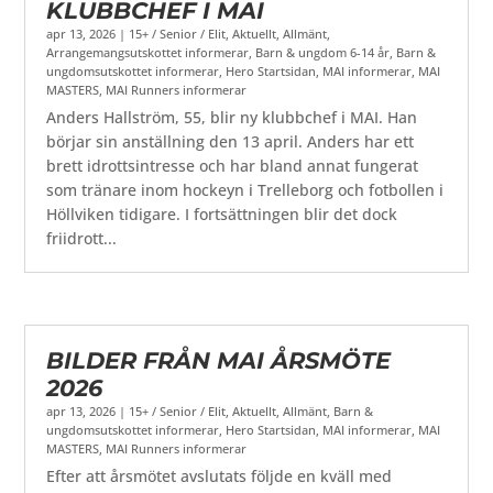
KLUBBCHEF I MAI
apr 13, 2026
|
15+ / Senior / Elit
,
Aktuellt
,
Allmänt
,
Arrangemangsutskottet informerar
,
Barn & ungdom 6-14 år
,
Barn &
ungdomsutskottet informerar
,
Hero Startsidan
,
MAI informerar
,
MAI
MASTERS
,
MAI Runners informerar
Anders Hallström, 55, blir ny klubbchef i MAI. Han
börjar sin anställning den 13 april. Anders har ett
brett idrottsintresse och har bland annat fungerat
som tränare inom hockeyn i Trelleborg och fotbollen i
Höllviken tidigare. I fortsättningen blir det dock
friidrott...
BILDER FRÅN MAI ÅRSMÖTE
2026
apr 13, 2026
|
15+ / Senior / Elit
,
Aktuellt
,
Allmänt
,
Barn &
ungdomsutskottet informerar
,
Hero Startsidan
,
MAI informerar
,
MAI
MASTERS
,
MAI Runners informerar
Efter att årsmötet avslutats följde en kväll med