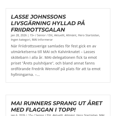
LASSE JOHNSSONS
LIVSGÄRNING HYLLAD PÅ
FRIIDROTTSGALAN
jan 28, 2026
|
15+ / Senior / Elit
,
Aktuellt
,
Allmänt
,
Hero Startsidan
,
Ingen kategori
,
MAI informerar
När Friidrottssverige samlades för fest gick en av
utmärkelserna till MAI och Kalvinknatet – Lasses
skötebarn i alla år. MAI-delegationen fick ta emot
priset ”Årets pulshöjare”, och bland annat fanns
ordförande Fredrik Wennolf på plats för att ta emot
hyllningarna. –...
MAI RUNNERS SPRANG UT ÅRET
MED FLAGGAN I TOPP!
jan 6, 2026
|
15+ / Senior / Elit
,
Aktuellt
,
Allmänt
,
Hero Startsidan
,
MAI