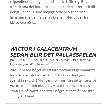
stipendieutdelning, mat och underhållning. Bilder
från denna del hittar ni i länken nedan. Stort tack till
Bengt Bendéus som möjliggjorde och generöst
finansierade denna del av kvällen. Fler bilder från
MAI:s Årsmöte...
WICTOR I GALACENTRUM –
SEDAN BLIR DET PALLASSPELEN
jan 28, 2026
|
15+ / Senior / Elit
,
Aktuellt
,
Allmänt
,
Hero Startsidan
,
Ingen kategori
,
MAI informerar
2025 innebar något av ett internationellt genombrott
för MAI:s kulstötare Wictor Petersson. Året gav
svenskt rekord, EM-silver inomhus, dessutom sexa på
VM inomhus och elva på VM ute i somras. Och en
stark tro på framtiden efter några motiga år när inte
så mycket hänt...