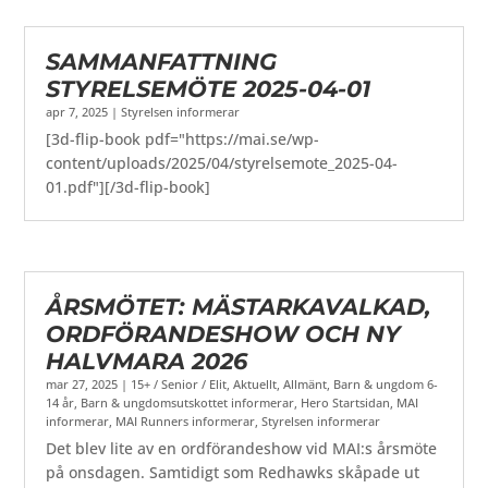
SAMMANFATTNING
STYRELSEMÖTE 2025-04-01
apr 7, 2025
|
Styrelsen informerar
[3d-flip-book pdf="https://mai.se/wp-
content/uploads/2025/04/styrelsemote_2025-04-
01.pdf"][/3d-flip-book]
ÅRSMÖTET: MÄSTARKAVALKAD,
ORDFÖRANDESHOW OCH NY
HALVMARA 2026
mar 27, 2025
|
15+ / Senior / Elit
,
Aktuellt
,
Allmänt
,
Barn & ungdom 6-
14 år
,
Barn & ungdomsutskottet informerar
,
Hero Startsidan
,
MAI
informerar
,
MAI Runners informerar
,
Styrelsen informerar
Det blev lite av en ordförandeshow vid MAI:s årsmöte
på onsdagen. Samtidigt som Redhawks skåpade ut