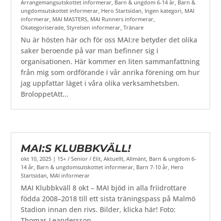
Arrangemangsutskottet informerar
,
Barn & ungdom 6-14 år
,
Barn &
ungdomsutskottet informerar
,
Hero Startsidan
,
Ingen kategori
,
MAI
informerar
,
MAI MASTERS
,
MAI Runners informerar
,
Okategoriserade
,
Styrelsen informerar
,
Tränare
Nu är hösten här och för oss MAI:re betyder det olika
saker beroende på var man befinner sig i
organisationen. Här kommer en liten sammanfattning
från mig som ordförande i vår anrika förening om hur
jag uppfattar läget i våra olika verksamhetsben.
BroloppetAtt...
MAI:S KLUBBKVÄLL!
okt 10, 2025
|
15+ / Senior / Elit
,
Aktuellt
,
Allmänt
,
Barn & ungdom 6-
14 år
,
Barn & ungdomsutskottet informerar
,
Barn 7-10 år
,
Hero
Startsidan
,
MAI informerar
MAI Klubbkväll 8 okt – MAI bjöd in alla friidrottare
födda 2008–2018 till ett sista träningspass på Malmö
Stadion innan den rivs. Bilder, klicka här! Foto:
Thomas Leandersson