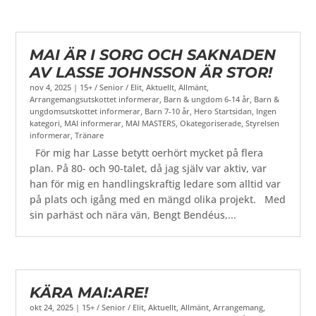
MAI ÄR I SORG OCH SAKNADEN
AV LASSE JOHNSSON ÄR STOR!
nov 4, 2025
|
15+ / Senior / Elit
,
Aktuellt
,
Allmänt
,
Arrangemangsutskottet informerar
,
Barn & ungdom 6-14 år
,
Barn &
ungdomsutskottet informerar
,
Barn 7-10 år
,
Hero Startsidan
,
Ingen
kategori
,
MAI informerar
,
MAI MASTERS
,
Okategoriserade
,
Styrelsen
informerar
,
Tränare
För mig har Lasse betytt oerhört mycket på flera
plan. På 80- och 90-talet, då jag själv var aktiv, var
han för mig en handlingskraftig ledare som alltid var
på plats och igång med en mängd olika projekt. Med
sin parhäst och nära vän, Bengt Bendéus,...
KÄRA MAI:ARE!
okt 24, 2025
|
15+ / Senior / Elit
,
Aktuellt
,
Allmänt
,
Arrangemang
,