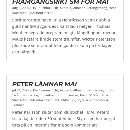
FRAMGÅNGSRIKT SM FÖR MAI
aug 4, 2025
|
15+ / Senior / Elit
,
Aktuellt
,
Allmänt
,
Arrangemang
,
Hero
Startsidan
,
MAI informerar
Sprinterdrottningen Julia Henriksson vann dubbla
guld när SM avgjordes i Karlstad i helgen. Thobias
Montler segrade programenligt i längdhoppet medan
MAI:s kastare firade stora triumfer. Wictor Petersson
plockade som väntat hem guldet i kula på lördagen
och bärgade...
PETER LÄMNAR MAI
jul 24, 2025
|
15+ / Senior / Elit
,
Aktuellt
,
Allmänt
,
Barn & ungdom 6-
14 år
,
Barn & ungdomsutskottet informerar
,
Barn 7-10 år
,
Hero
Startsidan
,
MAI informerar
,
MAI MASTERS
,
Styrelsen informerar
,
Tränare
Peter Karlsson slutar som klubbchef i MAI. Peters
sista dag blir den 30 september. Styrelsen har börjat
titta på en interimslösning som kommer att