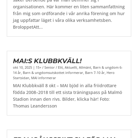
organisationen. Här kommer en liten sammanfattning
från mig som ordförande i vår anrika förening om hur
jag uppfattar läget i våra olika verksamhetsben.
BroloppetAtt...
MAI:S KLUBBKVÄLL!
okt 10, 2025
|
15+ / Senior / Elit
,
Aktuellt
,
Allmänt
,
Barn & ungdom 6-
14 år
,
Barn & ungdomsutskottet informerar
,
Barn 7-10 år
,
Hero
Startsidan
,
MAI informerar
MAI Klubbkväll 8 okt – MAI bjöd in alla friidrottare
födda 2008–2018 till ett sista träningspass på Malmö
Stadion innan den rivs. Bilder, klicka här! Foto:
Thomas Leandersson