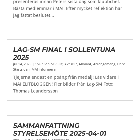
presenteras innan Peters sista dag som klubbchef.
Bästa medlemmar i MAI, Efter mycket reflektion har
jag fattat beslutet...
LAG-SM FINAL I SOLLENTUNA
2025
jul 14, 2025
|
15+ / Senior / Elit
,
Aktuellt
,
Allmänt
,
Arrangemang
,
Hero
Startsidan
,
MAI informerar
Tjejerna endast en poäng från medalj! Läs vidare i
MAI ELITBLOGGEN! Fler bilder från Lag-SM Foto:
Thomas Leandersson
SAMMANFATTNING
STYRELSEMÖTE 2025-04-01
apr 7, 2025
|
Styrelsen informerar