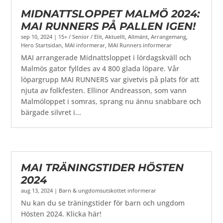
MIDNATTSLOPPET MALMÖ 2024:
MAI RUNNERS PÅ PALLEN IGEN!
sep 10, 2024
|
15+ / Senior / Elit
,
Aktuellt
,
Allmänt
,
Arrangemang
,
Hero Startsidan
,
MAI informerar
,
MAI Runners informerar
MAI arrangerade Midnattsloppet i lördagskväll och
Malmös gator fylldes av 4 800 glada löpare. Vår
löpargrupp MAI RUNNERS var givetvis på plats för att
njuta av folkfesten. Ellinor Andreasson, som vann
Malmöloppet i somras, sprang nu ännu snabbare och
bärgade silvret i...
MAI TRÄNINGSTIDER HÖSTEN
2024
aug 13, 2024
|
Barn & ungdomsutskottet informerar
Nu kan du se träningstider för barn och ungdom
Hösten 2024. Klicka här!