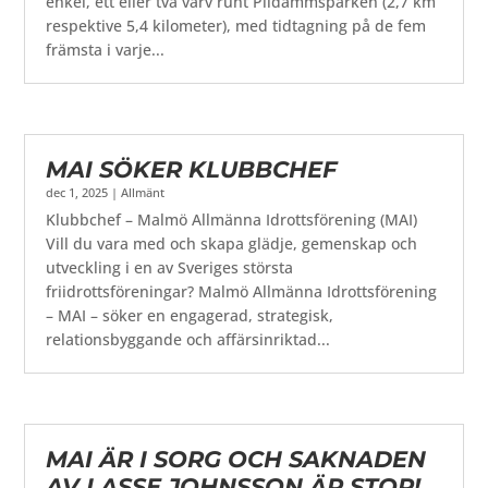
enkel, ett eller två varv runt Pildammsparken (2,7 km
respektive 5,4 kilometer), med tidtagning på de fem
främsta i varje...
MAI SÖKER KLUBBCHEF
dec 1, 2025
|
Allmänt
Klubbchef – Malmö Allmänna Idrottsförening (MAI)
Vill du vara med och skapa glädje, gemenskap och
utveckling i en av Sveriges största
friidrottsföreningar? Malmö Allmänna Idrottsförening
– MAI – söker en engagerad, strategisk,
relationsbyggande och affärsinriktad...
MAI ÄR I SORG OCH SAKNADEN
AV LASSE JOHNSSON ÄR STOR!