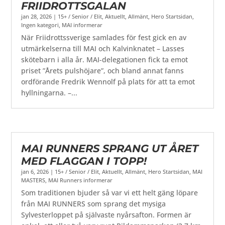
FRIIDROTTSGALAN
jan 28, 2026
|
15+ / Senior / Elit
,
Aktuellt
,
Allmänt
,
Hero Startsidan
,
Ingen kategori
,
MAI informerar
När Friidrottssverige samlades för fest gick en av
utmärkelserna till MAI och Kalvinknatet – Lasses
skötebarn i alla år. MAI-delegationen fick ta emot
priset ”Årets pulshöjare”, och bland annat fanns
ordförande Fredrik Wennolf på plats för att ta emot
hyllningarna. –...
MAI RUNNERS SPRANG UT ÅRET
MED FLAGGAN I TOPP!
jan 6, 2026
|
15+ / Senior / Elit
,
Aktuellt
,
Allmänt
,
Hero Startsidan
,
MAI
MASTERS
,
MAI Runners informerar
Som traditionen bjuder så var vi ett helt gäng löpare
från MAI RUNNERS som sprang det mysiga
Sylvesterloppet på självaste nyårsafton. Formen är