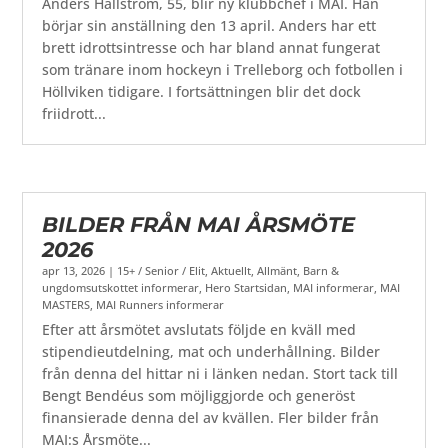
Anders Hallström, 55, blir ny klubbchef i MAI. Han
börjar sin anställning den 13 april. Anders har ett
brett idrottsintresse och har bland annat fungerat
som tränare inom hockeyn i Trelleborg och fotbollen i
Höllviken tidigare. I fortsättningen blir det dock
friidrott...
BILDER FRÅN MAI ÅRSMÖTE
2026
apr 13, 2026
|
15+ / Senior / Elit
,
Aktuellt
,
Allmänt
,
Barn &
ungdomsutskottet informerar
,
Hero Startsidan
,
MAI informerar
,
MAI
MASTERS
,
MAI Runners informerar
Efter att årsmötet avslutats följde en kväll med
stipendieutdelning, mat och underhållning. Bilder
från denna del hittar ni i länken nedan. Stort tack till
Bengt Bendéus som möjliggjorde och generöst
finansierade denna del av kvällen. Fler bilder från
MAI:s Årsmöte...