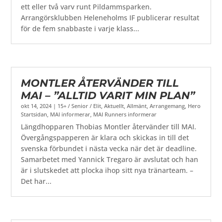
ett eller två varv runt Pildammsparken.
Arrangörsklubben Heleneholms IF publicerar resultat
för de fem snabbaste i varje klass...
MONTLER ÅTERVÄNDER TILL
MAI – ”ALLTID VARIT MIN PLAN”
okt 14, 2024
|
15+ / Senior / Elit
,
Aktuellt
,
Allmänt
,
Arrangemang
,
Hero
Startsidan
,
MAI informerar
,
MAI Runners informerar
Längdhopparen Thobias Montler återvänder till MAI.
Övergångspapperen är klara och skickas in till det
svenska förbundet i nästa vecka när det är deadline.
Samarbetet med Yannick Tregaro är avslutat och han
är i slutskedet att plocka ihop sitt nya tränarteam. –
Det har...