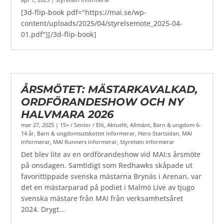
[3d-flip-book pdf="https://mai.se/wp-
content/uploads/2025/04/styrelsemote_2025-04-
01.pdf"][/3d-flip-book]
ÅRSMÖTET: MÄSTARKAVALKAD,
ORDFÖRANDESHOW OCH NY
HALVMARA 2026
mar 27, 2025
|
15+ / Senior / Elit
,
Aktuellt
,
Allmänt
,
Barn & ungdom 6-
14 år
,
Barn & ungdomsutskottet informerar
,
Hero Startsidan
,
MAI
informerar
,
MAI Runners informerar
,
Styrelsen informerar
Det blev lite av en ordförandeshow vid MAI:s årsmöte
på onsdagen. Samtidigt som Redhawks skåpade ut
favorittippade svenska mästarna Brynäs i Arenan, var
det en mästarparad på podiet i Malmö Live av tjugo
svenska mästare från MAI från verksamhetsåret
2024. Drygt...