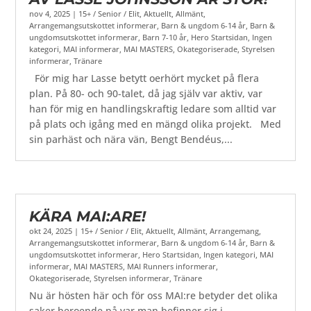
nov 4, 2025
|
15+ / Senior / Elit
,
Aktuellt
,
Allmänt
,
Arrangemangsutskottet informerar
,
Barn & ungdom 6-14 år
,
Barn &
ungdomsutskottet informerar
,
Barn 7-10 år
,
Hero Startsidan
,
Ingen
kategori
,
MAI informerar
,
MAI MASTERS
,
Okategoriserade
,
Styrelsen
informerar
,
Tränare
För mig har Lasse betytt oerhört mycket på flera
plan. På 80- och 90-talet, då jag själv var aktiv, var
han för mig en handlingskraftig ledare som alltid var
på plats och igång med en mängd olika projekt. Med
sin parhäst och nära vän, Bengt Bendéus,...
KÄRA MAI:ARE!
okt 24, 2025
|
15+ / Senior / Elit
,
Aktuellt
,
Allmänt
,
Arrangemang
,
Arrangemangsutskottet informerar
,
Barn & ungdom 6-14 år
,
Barn &
ungdomsutskottet informerar
,
Hero Startsidan
,
Ingen kategori
,
MAI
informerar
,
MAI MASTERS
,
MAI Runners informerar
,
Okategoriserade
,
Styrelsen informerar
,
Tränare
Nu är hösten här och för oss MAI:re betyder det olika
saker beroende på var man befinner sig i