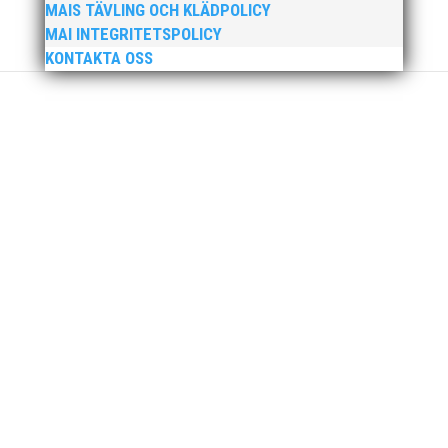
MAIS TÄVLING OCH KLÄDPOLICY
MAI INTEGRITETSPOLICY
KONTAKTA OSS
För mig har Lasse betytt oerhört mycket på
flera plan. På 80- och 90-talet, då jag själv var
aktiv, var han för mig en handlingskraftig
ledare som alltid var på plats och igång med
en mängd olika projekt. Med sin parhäst och
nära vän, Bengt Bendéus,...