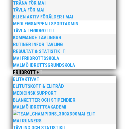
TRÄNA FÖR MAI
På Photamera hittar du bilder från loppet.
>>
Till Photamera!
TÄVLA FÖR MAI
BLI EN AKTIV FÖRÄLDER I MAI
>>
Fler bilder från Malmöloppet 2016, klicka här!
MEDLEMSAPPEN I SPORTADMIN
TÄVLA I FRIIDROTT
Vi ses lördag den 10 juni 2017!
KOMMANDE TÄVLINGAR
RUTINER INFÖR TÄVLING
Bild från Malmöloppet, lördag 11 juni 2016.
RESULTAT & STATISTIK
Foto: Søren Busk
MAI FRIIDROTTSSKOLA
MALMÖ IDROTTSGRUNDSKOLA
FRIIDROTT +
ELITAKTIVA
ELITUTSKOTT & ELITRÅD
MEDICINSK SUPPORT
BLANKETTER OCH STIPENDIER
MALMÖ IDROTTSAKADEMI
Publicerat tidigare
MAI ELIT
MAI RUNNERS
TÄVLING OCH STATISTIK