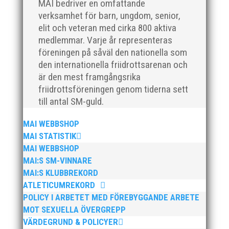
MAI bedriver en omfattande
Formen är enkel, ett eller två varv runt
verksamhet för barn, ungdom, senior,
Pildammsparken (2,7 km respektive 5,4
elit och veteran med cirka 800 aktiva
kilometer), med tidtagning på de fem främsta i
medlemmar. Varje år representeras
varje...
föreningen på såväl den nationella som
den internationella friidrottsarenan och
är den mest framgångsrika
friidrottsföreningen genom tiderna sett
till antal SM-guld.
Klubbchef – Malmö Allmänna Idrottsförening
MAI WEBBSHOP
(MAI) Vill du vara med och skapa glädje,
MAI STATISTIK
gemenskap och utveckling i en av Sveriges
MAI WEBBSHOP
största friidrottsföreningar? Malmö Allmänna
MAI:S SM-VINNARE
Idrottsförening – MAI – söker en engagerad,
MAI:S KLUBBREKORD
strategisk, relationsbyggande och
ATLETICUMREKORD
affärsinriktad...
POLICY I ARBETET MED FÖREBYGGANDE ARBETE
MOT SEXUELLA ÖVERGREPP
VÄRDEGRUND & POLICYER