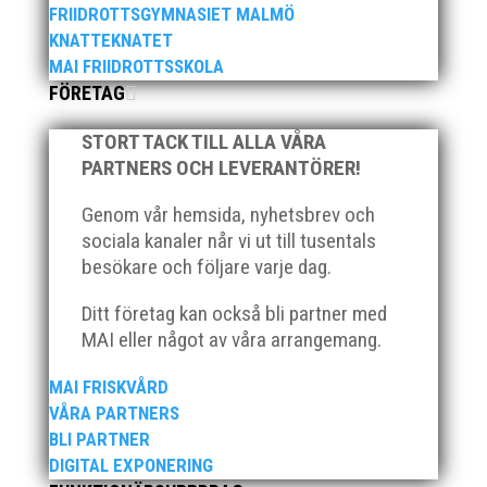
FRIIDROTTSGYMNASIET MALMÖ
KNATTEKNATET
MAI FRIIDROTTSSKOLA
FÖRETAG
STORT TACK TILL ALLA VÅRA
PARTNERS OCH LEVERANTÖRER!
2025 innebar något av ett internationellt
genombrott för MAI:s kulstötare Wictor
Genom vår hemsida, nyhetsbrev och
Petersson. Året gav svenskt rekord, EM-silver
sociala kanaler når vi ut till tusentals
inomhus, dessutom sexa på VM inomhus och
besökare och följare varje dag.
elva på VM ute i somras. Och en stark tro på
framtiden efter några motiga år när inte så
Ditt företag kan också bli partner med
mycket hänt...
MAI eller något av våra arrangemang.
MAI FRISKVÅRD
VÅRA PARTNERS
BLI PARTNER
DIGITAL EXPONERING