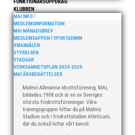
FUNKTIONÄRSUPPDRAG
KLUBBEN
MAI INFO
När Friidrottssverige samlades för fest gick en
MEDLEMSINFORMATION
av utmärkelserna till MAI och Kalvinknatet –
MAI MÅNADSBREV
Lasses skötebarn i alla år. MAI-delegationen
MEDLEMSAPPEN I SPORTADMIN
fick ta emot priset ”Årets pulshöjare”, och
#MAIMÅLEN
bland annat fanns ordförande Fredrik Wennolf
STYRELSEN
på plats för att ta emot hyllningarna. –...
STADGAR
VERKSAMHETSPLAN 2024-2025
MAI ÅRSBERÄTTELSER
Malmö Allmänna Idrottsförening, MAI,
bildades 1908 och är en av Sveriges
största friidrottsföreningar. Våra
träningsgrupper hittar du på Malmö
Stadion och i friidrottshallen Atleticum,
Som traditionen bjuder så var vi ett helt gäng
där du också hittar vårt kansli.
löpare från MAI RUNNERS som sprang det
mysiga Sylvesterloppet på självaste nyårsafton.