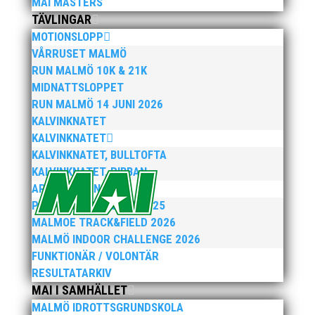
MAI MASTERS
har ett brett idrottsintresse och har bland
TÄVLINGAR
annat fungerat som tränare inom hockeyn i
Trelleborg och fotbollen i Höllviken tidigare. I
MOTIONSLOPP
fortsättningen blir det dock friidrott...
VÅRRUSET MALMÖ
RUN MALMÖ 10K & 21K
MIDNATTSLOPPET
RUN MALMÖ 14 JUNI 2026
KALVINKNATET
KALVINKNATET
KALVINKNATET, BULLTOFTA
KALVINKNATET, RIBBAN
ARENATÄVLINGAR
PEPPARKAKSSPELEN 2025
Efter att årsmötet avslutats följde en kväll med
stipendieutdelning, mat och underhållning.
MALMOE TRACK&FIELD 2026
Bilder från denna del hittar ni i länken nedan.
MALMÖ INDOOR CHALLENGE 2026
Stort tack till Bengt Bendéus som möjliggjorde
FUNKTIONÄR / VOLONTÄR
och generöst finansierade denna del av
RESULTATARKIV
kvällen. Fler bilder från MAI:s Årsmöte...
MAI I SAMHÄLLET
MALMÖ IDROTTSGRUNDSKOLA