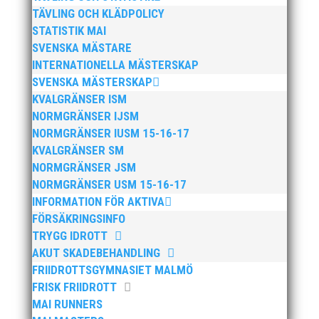
TÄVLING OCH KLÄDPOLICY
STATISTIK MAI
SVENSKA MÄSTARE
INTERNATIONELLA MÄSTERSKAP
Bilder från Stafett-SM 2026. Foto: Thomas
SVENSKA MÄSTERSKAP
Leandersson Fler bilder från MAI:s Årsmöte
KVALGRÄNSER ISM
2026
NORMGRÄNSER IJSM
NORMGRÄNSER IUSM 15-16-17
KVALGRÄNSER SM
NORMGRÄNSER JSM
NORMGRÄNSER USM 15-16-17
INFORMATION FÖR AKTIVA
FÖRSÄKRINGSINFO
TRYGG IDROTT
AKUT SKADEBEHANDLING
FRIIDROTTSGYMNASIET MALMÖ
FRISK FRIIDROTT
Anders Hallström, 55, blir ny klubbchef i MAI.
MAI RUNNERS
Han börjar sin anställning den 13 april. Anders