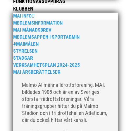
FUNKTIONÄRSUPPDRAG
KLUBBEN
Klubbchef – Malmö Allmänna Idrottsförening (MAI)
MAI INFO
Vill du vara med och skapa glädje, gemenskap och
MEDLEMSINFORMATION
utveckling i en av Sveriges största
MAI MÅNADSBREV
friidrottsföreningar? Malmö Allmänna Idrottsförening
MEDLEMSAPPEN I SPORTADMIN
– MAI – söker en engagerad, strategisk,
#MAIMÅLEN
relationsbyggande och affärsinriktad...
STYRELSEN
STADGAR
VERKSAMHETSPLAN 2024-2025
MAI ÅRSBERÄTTELSER
Malmö Allmänna Idrottsförening, MAI,
bildades 1908 och är en av Sveriges
största friidrottsföreningar. Våra
träningsgrupper hittar du på Malmö
Stadion och i friidrottshallen Atleticum,
För mig har Lasse betytt oerhört mycket på flera
där du också hittar vårt kansli.
plan. På 80- och 90-talet, då jag själv var aktiv, var
han för mig en handlingskraftig ledare som alltid var