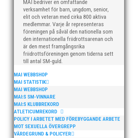
MAI bedriver en omfattande
på plats och igång med en mängd olika projekt. Med
sin parhäst och nära vän, Bengt Bendéus,...
verksamhet för barn, ungdom, senior,
elit och veteran med cirka 800 aktiva
medlemmar. Varje år representeras
föreningen på såväl den nationella som
den internationella friidrottsarenan och
är den mest framgångsrika
friidrottsföreningen genom tiderna sett
till antal SM-guld.
MAI WEBBSHOP
Nu är hösten här och för oss MAI:re betyder det olika
saker beroende på var man befinner sig i
MAI STATISTIK
organisationen. Här kommer en liten sammanfattning
MAI WEBBSHOP
från mig som ordförande i vår anrika förening om hur
MAI:S SM-VINNARE
jag uppfattar läget i våra olika verksamhetsben.
MAI:S KLUBBREKORD
BroloppetAtt...
ATLETICUMREKORD
POLICY I ARBETET MED FÖREBYGGANDE ARBETE
MOT SEXUELLA ÖVERGREPP
VÄRDEGRUND & POLICYER