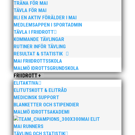
TRÄNA FÖR MAI
TÄVLA FÖR MAI
BLI EN AKTIV FÖRÄLDER I MAI
Publicerat tidigare
MEDLEMSAPPEN I SPORTADMIN
TÄVLA I FRIIDROTT
KOMMANDE TÄVLINGAR
RUTINER INFÖR TÄVLING
RESULTAT & STATISTIK
MAI FRIIDROTTSSKOLA
Bilder från Stafett-SM 2026. Foto: Thomas
MALMÖ IDROTTSGRUNDSKOLA
Leandersson Fler bilder från MAI:s Årsmöte 2026
FRIIDROTT +
ELITAKTIVA
ELITUTSKOTT & ELITRÅD
MEDICINSK SUPPORT
BLANKETTER OCH STIPENDIER
MALMÖ IDROTTSAKADEMI
MAI ELIT
MAI RUNNERS
Anders Hallström, 55, blir ny klubbchef i MAI. Han
TÄVLING OCH STATISTIK