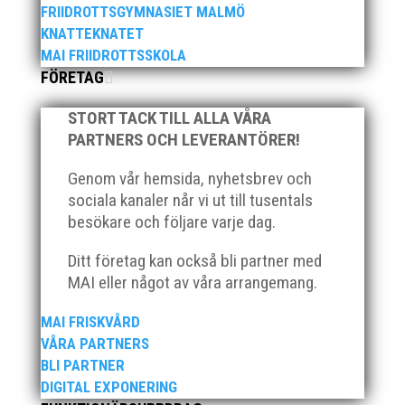
priset ”Årets pulshöjare”, och bland annat fanns
FRIIDROTTSGYMNASIET MALMÖ
ordförande Fredrik Wennolf på plats för att ta emot
KNATTEKNATET
hyllningarna. –...
MAI FRIIDROTTSSKOLA
FÖRETAG
STORT TACK TILL ALLA VÅRA
PARTNERS OCH LEVERANTÖRER!
Genom vår hemsida, nyhetsbrev och
sociala kanaler når vi ut till tusentals
Som traditionen bjuder så var vi ett helt gäng löpare
besökare och följare varje dag.
från MAI RUNNERS som sprang det mysiga
Sylvesterloppet på självaste nyårsafton. Formen är
Ditt företag kan också bli partner med
enkel, ett eller två varv runt Pildammsparken (2,7 km
MAI eller något av våra arrangemang.
respektive 5,4 kilometer), med tidtagning på de fem
främsta i varje...
MAI FRISKVÅRD
VÅRA PARTNERS
BLI PARTNER
DIGITAL EXPONERING