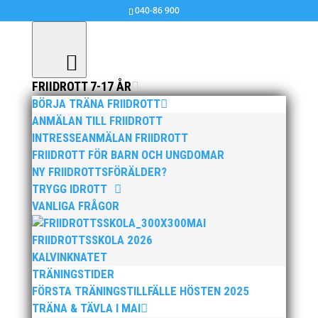
040-86 900
FRIIDROTT 7-17 ÅR
BÖRJA TRÄNA FRIIDROTT
Bilder från Stafett-SM 2014 i Kil
ANMÄLAN TILL FRIIDROTT
INTRESSEANMÄLAN FRIIDROTT
maj 28, 2014
|
Okategoriserade
FRIIDROTT FÖR BARN OCH UNGDOMAR
NY FRIIDROTTSFÖRÄLDER?
TRYGG IDROTT
Foto: Latoya Dennis
VANLIGA FRÅGOR
MAI
>>
Fler bilder från Stafett-SM 2014 i Kil, klicka här!
FRIIDROTTSSKOLA 2026
KALVINKNATET
TRÄNINGSTIDER
FÖRSTA TRÄNINGSTILLFÄLLE HÖSTEN 2025
TRÄNA & TÄVLA I MAI