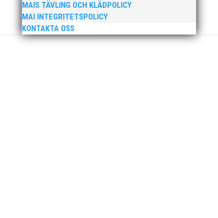
MAIS TÄVLING OCH KLÄDPOLICY
MAI INTEGRITETSPOLICY
KONTAKTA OSS
MAI Klubbkväll 8 okt – MAI bjöd in alla friidrottare
födda 2008–2018 till ett sista träningspass på Malmö
Stadion innan den rivs. Bilder, klicka här! Foto:
Thomas Leandersson
Sprinterdrottningen Julia Henriksson vann dubbla
guld när SM avgjordes i Karlstad i helgen. Thobias
Montler segrade programenligt i längdhoppet medan
MAI:s kastare firade stora triumfer. Wictor Petersson
plockade som väntat hem guldet i kula på lördagen
och bärgade...