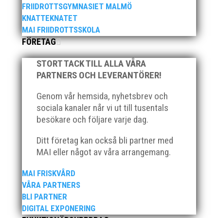
priset ”Årets pulshöjare”, och bland annat fanns
FRIIDROTTSGYMNASIET MALMÖ
ordförande Fredrik Wennolf på plats för att ta emot
KNATTEKNATET
hyllningarna. –...
MAI FRIIDROTTSSKOLA
FÖRETAG
STORT TACK TILL ALLA VÅRA
PARTNERS OCH LEVERANTÖRER!
Genom vår hemsida, nyhetsbrev och
sociala kanaler når vi ut till tusentals
Som traditionen bjuder så var vi ett helt gäng löpare
besökare och följare varje dag.
från MAI RUNNERS som sprang det mysiga
Sylvesterloppet på självaste nyårsafton. Formen är
Ditt företag kan också bli partner med
enkel, ett eller två varv runt Pildammsparken (2,7 km
MAI eller något av våra arrangemang.
respektive 5,4 kilometer), med tidtagning på de fem
främsta i varje...
MAI FRISKVÅRD
VÅRA PARTNERS
BLI PARTNER
DIGITAL EXPONERING