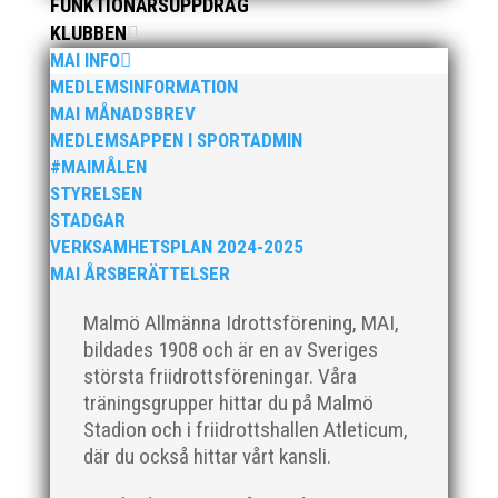
FUNKTIONÄRSUPPDRAG
KLUBBEN
Klubbchef – Malmö Allmänna Idrottsförening (MAI)
MAI INFO
Vill du vara med och skapa glädje, gemenskap och
MEDLEMSINFORMATION
utveckling i en av Sveriges största
MAI MÅNADSBREV
friidrottsföreningar? Malmö Allmänna Idrottsförening
MEDLEMSAPPEN I SPORTADMIN
– MAI – söker en engagerad, strategisk,
#MAIMÅLEN
relationsbyggande och affärsinriktad...
STYRELSEN
STADGAR
VERKSAMHETSPLAN 2024-2025
MAI ÅRSBERÄTTELSER
Malmö Allmänna Idrottsförening, MAI,
bildades 1908 och är en av Sveriges
största friidrottsföreningar. Våra
träningsgrupper hittar du på Malmö
Stadion och i friidrottshallen Atleticum,
För mig har Lasse betytt oerhört mycket på flera
plan. På 80- och 90-talet, då jag själv var aktiv, var
där du också hittar vårt kansli.
han för mig en handlingskraftig ledare som alltid var