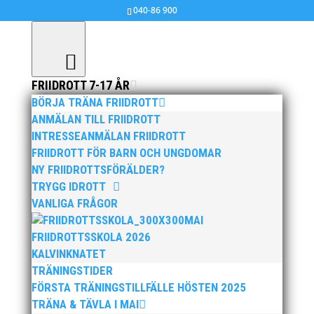
040-86 900
FRIIDROTT 7-17 ÅR
BÖRJA TRÄNA FRIIDROTT
Bilder från Terräng DM 2014 i
ANMÄLAN TILL FRIIDROTT
Helsingborg
INTRESSEANMÄLAN FRIIDROTT
FRIIDROTT FÖR BARN OCH UNGDOMAR
okt 16, 2014
|
Okategoriserade
NY FRIIDROTTSFÖRÄLDER?
TRYGG IDROTT
VANLIGA FRÅGOR
>>
Fler bilder, klicka här!
MAI
>>
Resultat, klicka här!
FRIIDROTTSSKOLA 2026
KALVINKNATET
TRÄNINGSTIDER
FÖRSTA TRÄNINGSTILLFÄLLE HÖSTEN 2025
TRÄNA & TÄVLA I MAI