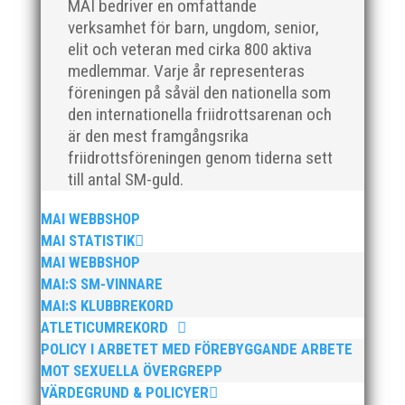
MAI bedriver en omfattande
på plats och igång med en mängd olika projekt. Med
sin parhäst och nära vän, Bengt Bendéus,...
verksamhet för barn, ungdom, senior,
elit och veteran med cirka 800 aktiva
medlemmar. Varje år representeras
föreningen på såväl den nationella som
den internationella friidrottsarenan och
är den mest framgångsrika
friidrottsföreningen genom tiderna sett
till antal SM-guld.
Nu är hösten här och för oss MAI:re betyder det olika
MAI WEBBSHOP
saker beroende på var man befinner sig i
MAI STATISTIK
organisationen. Här kommer en liten sammanfattning
MAI WEBBSHOP
från mig som ordförande i vår anrika förening om hur
MAI:S SM-VINNARE
jag uppfattar läget i våra olika verksamhetsben.
MAI:S KLUBBREKORD
BroloppetAtt...
ATLETICUMREKORD
POLICY I ARBETET MED FÖREBYGGANDE ARBETE
MOT SEXUELLA ÖVERGREPP
VÄRDEGRUND & POLICYER