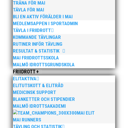
TRÄNA FÖR MAI
TÄVLA FÖR MAI
BLI EN AKTIV FÖRÄLDER I MAI
Publicerat tidigare
MEDLEMSAPPEN I SPORTADMIN
TÄVLA I FRIIDROTT
KOMMANDE TÄVLINGAR
RUTINER INFÖR TÄVLING
RESULTAT & STATISTIK
MAI FRIIDROTTSSKOLA
Bilder från Stafett-SM 2026. Foto: Thomas
MALMÖ IDROTTSGRUNDSKOLA
Leandersson Fler bilder från MAI:s Årsmöte 2026
FRIIDROTT +
ELITAKTIVA
ELITUTSKOTT & ELITRÅD
MEDICINSK SUPPORT
BLANKETTER OCH STIPENDIER
MALMÖ IDROTTSAKADEMI
MAI ELIT
MAI RUNNERS
Anders Hallström, 55, blir ny klubbchef i MAI. Han
TÄVLING OCH STATISTIK