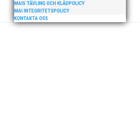
MAIS TÄVLING OCH KLÄDPOLICY
MAI INTEGRITETSPOLICY
KONTAKTA OSS
MAI Klubbkväll 8 okt – MAI bjöd in alla friidrottare
födda 2008–2018 till ett sista träningspass på Malmö
Stadion innan den rivs. Bilder, klicka här! Foto:
Thomas Leandersson
Sprinterdrottningen Julia Henriksson vann dubbla
guld när SM avgjordes i Karlstad i helgen. Thobias
Montler segrade programenligt i längdhoppet medan
MAI:s kastare firade stora triumfer. Wictor Petersson
plockade som väntat hem guldet i kula på lördagen
och bärgade...