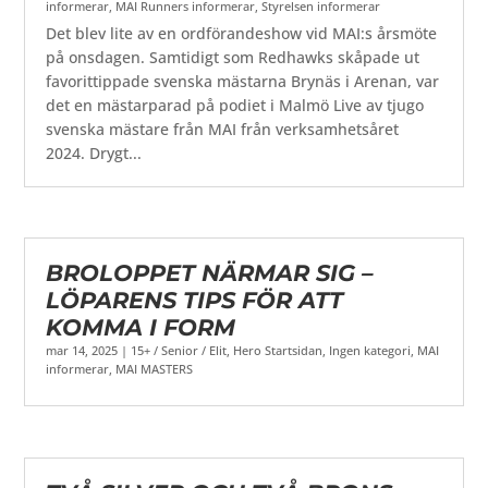
informerar
,
MAI Runners informerar
,
Styrelsen informerar
Det blev lite av en ordförandeshow vid MAI:s årsmöte
på onsdagen. Samtidigt som Redhawks skåpade ut
favorittippade svenska mästarna Brynäs i Arenan, var
det en mästarparad på podiet i Malmö Live av tjugo
svenska mästare från MAI från verksamhetsåret
2024. Drygt...
BROLOPPET NÄRMAR SIG –
LÖPARENS TIPS FÖR ATT
KOMMA I FORM
mar 14, 2025
|
15+ / Senior / Elit
,
Hero Startsidan
,
Ingen kategori
,
MAI
informerar
,
MAI MASTERS