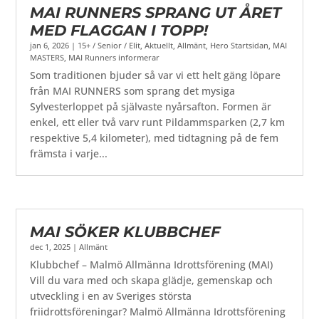
MAI RUNNERS SPRANG UT ÅRET
MED FLAGGAN I TOPP!
jan 6, 2026
|
15+ / Senior / Elit
,
Aktuellt
,
Allmänt
,
Hero Startsidan
,
MAI
MASTERS
,
MAI Runners informerar
Som traditionen bjuder så var vi ett helt gäng löpare
från MAI RUNNERS som sprang det mysiga
Sylvesterloppet på självaste nyårsafton. Formen är
enkel, ett eller två varv runt Pildammsparken (2,7 km
respektive 5,4 kilometer), med tidtagning på de fem
främsta i varje...
MAI SÖKER KLUBBCHEF
dec 1, 2025
|
Allmänt
Klubbchef – Malmö Allmänna Idrottsförening (MAI)
Vill du vara med och skapa glädje, gemenskap och
utveckling i en av Sveriges största
friidrottsföreningar? Malmö Allmänna Idrottsförening