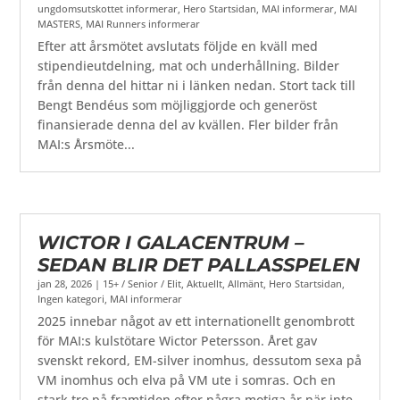
ungdomsutskottet informerar
,
Hero Startsidan
,
MAI informerar
,
MAI
MASTERS
,
MAI Runners informerar
Efter att årsmötet avslutats följde en kväll med
stipendieutdelning, mat och underhållning. Bilder
från denna del hittar ni i länken nedan. Stort tack till
Bengt Bendéus som möjliggjorde och generöst
finansierade denna del av kvällen. Fler bilder från
MAI:s Årsmöte...
WICTOR I GALACENTRUM –
SEDAN BLIR DET PALLASSPELEN
jan 28, 2026
|
15+ / Senior / Elit
,
Aktuellt
,
Allmänt
,
Hero Startsidan
,
Ingen kategori
,
MAI informerar
2025 innebar något av ett internationellt genombrott
för MAI:s kulstötare Wictor Petersson. Året gav
svenskt rekord, EM-silver inomhus, dessutom sexa på
VM inomhus och elva på VM ute i somras. Och en
stark tro på framtiden efter några motiga år när inte