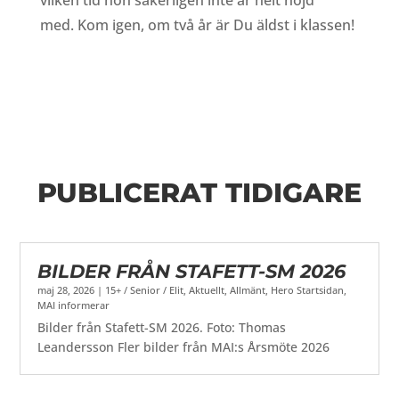
vilken tid hon säkerligen inte är helt nöjd
med. Kom igen, om två år är Du äldst i klassen!
PUBLICERAT TIDIGARE
BILDER FRÅN STAFETT-SM 2026
maj 28, 2026
|
15+ / Senior / Elit
,
Aktuellt
,
Allmänt
,
Hero Startsidan
,
MAI informerar
Bilder från Stafett-SM 2026. Foto: Thomas
Leandersson Fler bilder från MAI:s Årsmöte 2026