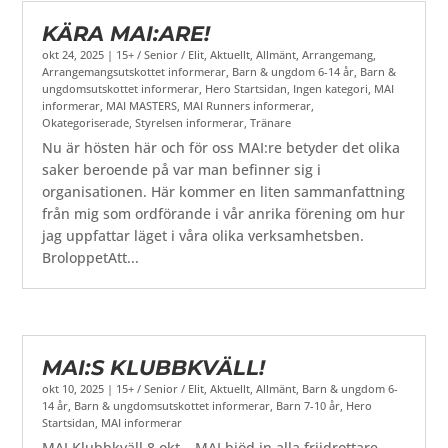
KÄRA MAI:ARE!
okt 24, 2025
|
15+ / Senior / Elit
,
Aktuellt
,
Allmänt
,
Arrangemang
,
Arrangemangsutskottet informerar
,
Barn & ungdom 6-14 år
,
Barn &
ungdomsutskottet informerar
,
Hero Startsidan
,
Ingen kategori
,
MAI
informerar
,
MAI MASTERS
,
MAI Runners informerar
,
Okategoriserade
,
Styrelsen informerar
,
Tränare
Nu är hösten här och för oss MAI:re betyder det olika
saker beroende på var man befinner sig i
organisationen. Här kommer en liten sammanfattning
från mig som ordförande i vår anrika förening om hur
jag uppfattar läget i våra olika verksamhetsben.
BroloppetAtt...
MAI:S KLUBBKVÄLL!
okt 10, 2025
|
15+ / Senior / Elit
,
Aktuellt
,
Allmänt
,
Barn & ungdom 6-
14 år
,
Barn & ungdomsutskottet informerar
,
Barn 7-10 år
,
Hero
Startsidan
,
MAI informerar
MAI Klubbkväll 8 okt – MAI bjöd in alla friidrottare