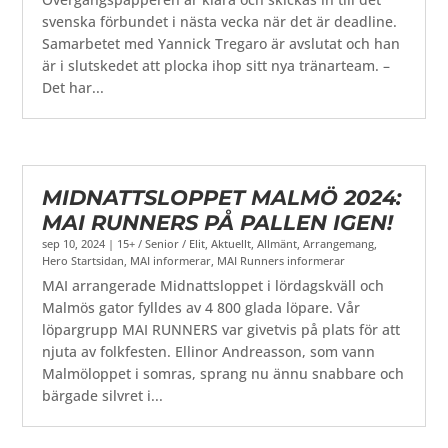
svenska förbundet i nästa vecka när det är deadline.
Samarbetet med Yannick Tregaro är avslutat och han
är i slutskedet att plocka ihop sitt nya tränarteam. –
Det har...
MIDNATTSLOPPET MALMÖ 2024:
MAI RUNNERS PÅ PALLEN IGEN!
sep 10, 2024
|
15+ / Senior / Elit
,
Aktuellt
,
Allmänt
,
Arrangemang
,
Hero Startsidan
,
MAI informerar
,
MAI Runners informerar
MAI arrangerade Midnattsloppet i lördagskväll och
Malmös gator fylldes av 4 800 glada löpare. Vår
löpargrupp MAI RUNNERS var givetvis på plats för att
njuta av folkfesten. Ellinor Andreasson, som vann
Malmöloppet i somras, sprang nu ännu snabbare och
bärgade silvret i...