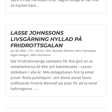
så mycket hänt...
LASSE JOHNSSONS
LIVSGÄRNING HYLLAD PÅ
FRIIDROTTSGALAN
jan 28, 2026
|
15+ / Senior / Elit
,
Aktuellt
,
Allmänt
,
Hero Startsidan
,
Ingen kategori
,
MAI informerar
När Friidrottssverige samlades för fest gick en av
utmärkelserna till MAI och Kalvinknatet – Lasses
skötebarn i alla år. MAI-delegationen fick ta emot
priset ”Årets pulshöjare”, och bland annat fanns
ordförande Fredrik Wennolf på plats för att ta emot
hyllningarna. –...