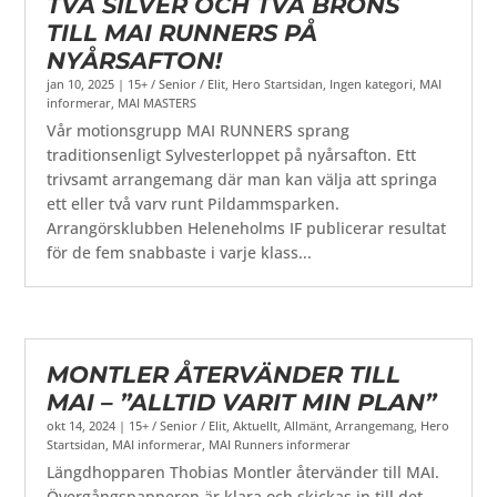
TVÅ SILVER OCH TVÅ BRONS
TILL MAI RUNNERS PÅ
NYÅRSAFTON!
jan 10, 2025
|
15+ / Senior / Elit
,
Hero Startsidan
,
Ingen kategori
,
MAI
informerar
,
MAI MASTERS
Vår motionsgrupp MAI RUNNERS sprang
traditionsenligt Sylvesterloppet på nyårsafton. Ett
trivsamt arrangemang där man kan välja att springa
ett eller två varv runt Pildammsparken.
Arrangörsklubben Heleneholms IF publicerar resultat
för de fem snabbaste i varje klass...
MONTLER ÅTERVÄNDER TILL
MAI – ”ALLTID VARIT MIN PLAN”
okt 14, 2024
|
15+ / Senior / Elit
,
Aktuellt
,
Allmänt
,
Arrangemang
,
Hero
Startsidan
,
MAI informerar
,
MAI Runners informerar
Längdhopparen Thobias Montler återvänder till MAI.
Övergångspapperen är klara och skickas in till det