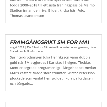
födda 2008–2018 till ett sista träningspass på Malmö
Stadion innan den rivs. Bilder, klicka här! Foto:
Thomas Leandersson
FRAMGÅNGSRIKT SM FÖR MAI
aug 4, 2025
|
15+ / Senior / Elit
,
Aktuellt
,
Allmänt
,
Arrangemang
,
Hero
Startsidan
,
MAI informerar
Sprinterdrottningen Julia Henriksson vann dubbla
guld när SM avgjordes i Karlstad i helgen. Thobias
Montler segrade programenligt i längdhoppet medan
MAI:s kastare firade stora triumfer. Wictor Petersson
plockade som väntat hem guldet i kula på lördagen
och bärgade...