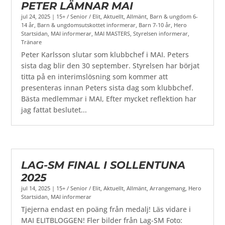
PETER LÄMNAR MAI
jul 24, 2025
|
15+ / Senior / Elit
,
Aktuellt
,
Allmänt
,
Barn & ungdom 6-
14 år
,
Barn & ungdomsutskottet informerar
,
Barn 7-10 år
,
Hero
Startsidan
,
MAI informerar
,
MAI MASTERS
,
Styrelsen informerar
,
Tränare
Peter Karlsson slutar som klubbchef i MAI. Peters
sista dag blir den 30 september. Styrelsen har börjat
titta på en interimslösning som kommer att
presenteras innan Peters sista dag som klubbchef.
Bästa medlemmar i MAI, Efter mycket reflektion har
jag fattat beslutet...
LAG-SM FINAL I SOLLENTUNA
2025
jul 14, 2025
|
15+ / Senior / Elit
,
Aktuellt
,
Allmänt
,
Arrangemang
,
Hero
Startsidan
,
MAI informerar
Tjejerna endast en poäng från medalj! Läs vidare i
MAI ELITBLOGGEN! Fler bilder från Lag-SM Foto: