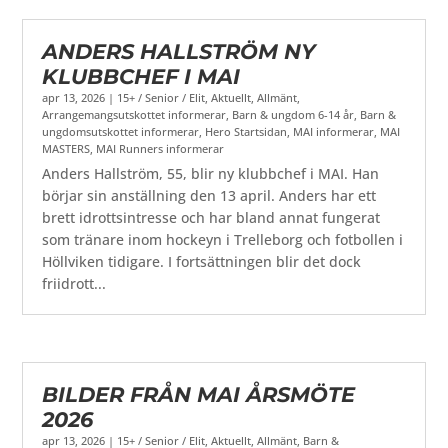
ANDERS HALLSTRÖM NY
KLUBBCHEF I MAI
apr 13, 2026
|
15+ / Senior / Elit
,
Aktuellt
,
Allmänt
,
Arrangemangsutskottet informerar
,
Barn & ungdom 6-14 år
,
Barn &
ungdomsutskottet informerar
,
Hero Startsidan
,
MAI informerar
,
MAI
MASTERS
,
MAI Runners informerar
Anders Hallström, 55, blir ny klubbchef i MAI. Han
börjar sin anställning den 13 april. Anders har ett
brett idrottsintresse och har bland annat fungerat
som tränare inom hockeyn i Trelleborg och fotbollen i
Höllviken tidigare. I fortsättningen blir det dock
friidrott...
BILDER FRÅN MAI ÅRSMÖTE
2026
apr 13, 2026
|
15+ / Senior / Elit
,
Aktuellt
,
Allmänt
,
Barn &