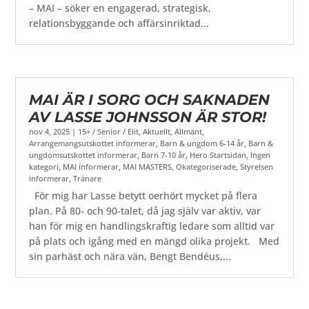
– MAI – söker en engagerad, strategisk,
relationsbyggande och affärsinriktad...
MAI ÄR I SORG OCH SAKNADEN
AV LASSE JOHNSSON ÄR STOR!
nov 4, 2025
|
15+ / Senior / Elit
,
Aktuellt
,
Allmänt
,
Arrangemangsutskottet informerar
,
Barn & ungdom 6-14 år
,
Barn &
ungdomsutskottet informerar
,
Barn 7-10 år
,
Hero Startsidan
,
Ingen
kategori
,
MAI informerar
,
MAI MASTERS
,
Okategoriserade
,
Styrelsen
informerar
,
Tränare
För mig har Lasse betytt oerhört mycket på flera
plan. På 80- och 90-talet, då jag själv var aktiv, var
han för mig en handlingskraftig ledare som alltid var
på plats och igång med en mängd olika projekt. Med
sin parhäst och nära vän, Bengt Bendéus,...