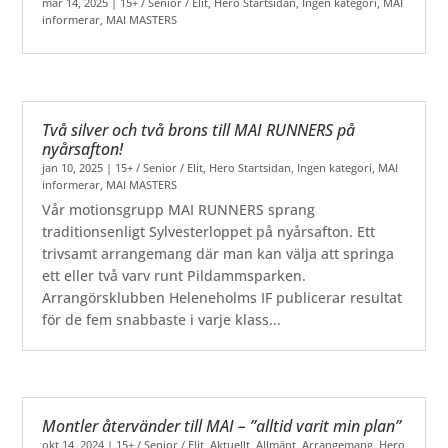
mar 14, 2025
|
15+ / Senior / Elit
,
Hero Startsidan
,
Ingen kategori
,
MAI
informerar
,
MAI MASTERS
Två silver och två brons till MAI RUNNERS på
nyårsafton!
jan 10, 2025
|
15+ / Senior / Elit
,
Hero Startsidan
,
Ingen kategori
,
MAI
informerar
,
MAI MASTERS
Vår motionsgrupp MAI RUNNERS sprang
traditionsenligt Sylvesterloppet på nyårsafton. Ett
trivsamt arrangemang där man kan välja att springa
ett eller två varv runt Pildammsparken.
Arrangörsklubben Heleneholms IF publicerar resultat
för de fem snabbaste i varje klass...
Montler återvänder till MAI – ”alltid varit min plan”
okt 14, 2024
|
15+ / Senior / Elit
,
Aktuellt
,
Allmänt
,
Arrangemang
,
Hero