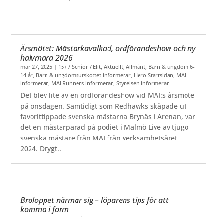
Årsmötet: Mästarkavalkad, ordförandeshow och ny
halvmara 2026
mar 27, 2025
|
15+ / Senior / Elit
,
Aktuellt
,
Allmänt
,
Barn & ungdom 6-
14 år
,
Barn & ungdomsutskottet informerar
,
Hero Startsidan
,
MAI
informerar
,
MAI Runners informerar
,
Styrelsen informerar
Det blev lite av en ordförandeshow vid MAI:s årsmöte
på onsdagen. Samtidigt som Redhawks skåpade ut
favorittippade svenska mästarna Brynäs i Arenan, var
det en mästarparad på podiet i Malmö Live av tjugo
svenska mästare från MAI från verksamhetsåret
2024. Drygt...
Broloppet närmar sig – löparens tips för att
komma i form