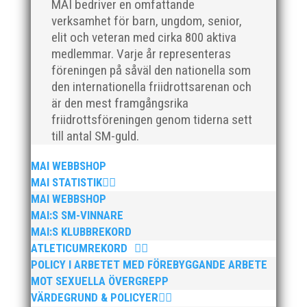
MAI bedriver en omfattande
verksamhet för barn, ungdom, senior,
elit och veteran med cirka 800 aktiva
medlemmar. Varje år representeras
föreningen på såväl den nationella som
den internationella friidrottsarenan och
är den mest framgångsrika
friidrottsföreningen genom tiderna sett
till antal SM-guld.
MAI WEBBSHOP
MAI STATISTIK
MAI WEBBSHOP
MAI:S SM-VINNARE
MAI:S KLUBBREKORD
ATLETICUMREKORD
POLICY I ARBETET MED FÖREBYGGANDE ARBETE
MOT SEXUELLA ÖVERGREPP
VÄRDEGRUND & POLICYER