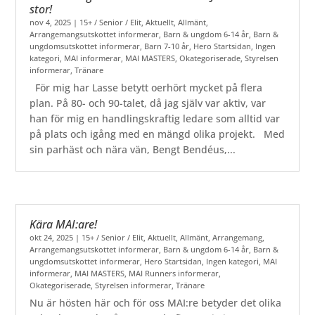
stor!
nov 4, 2025
|
15+ / Senior / Elit
,
Aktuellt
,
Allmänt
,
Arrangemangsutskottet informerar
,
Barn & ungdom 6-14 år
,
Barn &
ungdomsutskottet informerar
,
Barn 7-10 år
,
Hero Startsidan
,
Ingen
kategori
,
MAI informerar
,
MAI MASTERS
,
Okategoriserade
,
Styrelsen
informerar
,
Tränare
För mig har Lasse betytt oerhört mycket på flera
plan. På 80- och 90-talet, då jag själv var aktiv, var
han för mig en handlingskraftig ledare som alltid var
på plats och igång med en mängd olika projekt. Med
sin parhäst och nära vän, Bengt Bendéus,...
Kära MAI:are!
okt 24, 2025
|
15+ / Senior / Elit
,
Aktuellt
,
Allmänt
,
Arrangemang
,
Arrangemangsutskottet informerar
,
Barn & ungdom 6-14 år
,
Barn &
ungdomsutskottet informerar
,
Hero Startsidan
,
Ingen kategori
,
MAI
informerar
,
MAI MASTERS
,
MAI Runners informerar
,
Okategoriserade
,
Styrelsen informerar
,
Tränare
Nu är hösten här och för oss MAI:re betyder det olika