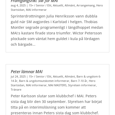
Framgångsrikt SM för MAI
aug 4, 2025
|
15+ / Senior / Elit
,
Aktuellt
,
Allmänt
,
Arrangemang
,
Hero
Startsidan
,
MAI informerar
Sprinterdrottningen Julia Henriksson vann dubbla
guld när SM avgjordes i Karlstad i helgen. Thobias
Montler segrade programenligt i längdhoppet medan
MAI:s kastare firade stora triumfer. Wictor Petersson
plockade som väntat hem guldet i kula på lördagen
och bärgade...
Peter lämnar MAI
jul 24, 2025
|
15+ / Senior / Elit
,
Aktuellt
,
Allmänt
,
Barn & ungdom 6-
14 år
,
Barn & ungdomsutskottet informerar
,
Barn 7-10 år
,
Hero
Startsidan
,
MAI informerar
,
MAI MASTERS
,
Styrelsen informerar
,
Tränare
Peter Karlsson slutar som klubbchef i MAI. Peters
sista dag blir den 30 september. Styrelsen har börjat
titta på en interimslösning som kommer att
presenteras innan Peters sista dag som klubbchef.