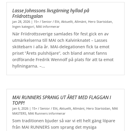
Lasse Johnssons livsgärning hyllad på
Friidrottsgalan
jan 28, 2026
|
15+ / Senior / Elit
,
Aktuellt
,
Allmänt
,
Hero Startsidan
,
Ingen kategori
,
MAI informerar
När Friidrottssverige samlades för fest gick en av
utmärkelserna till MAI och Kalvinknatet – Lasses
skötebarn i alla år. MAI-delegationen fick ta emot
priset ”Årets pulshöjare”, och bland annat fanns
ordförande Fredrik Wennolf på plats för att ta emot
hyllningarna. –...
MAI RUNNERS SPRANG UT ÅRET MED FLAGGAN I
TOPP!
jan 6, 2026
|
15+ / Senior / Elit
,
Aktuellt
,
Allmänt
,
Hero Startsidan
,
MAI
MASTERS
,
MAI Runners informerar
Som traditionen bjuder så var vi ett helt gäng löpare
från MAI RUNNERS som sprang det mysiga