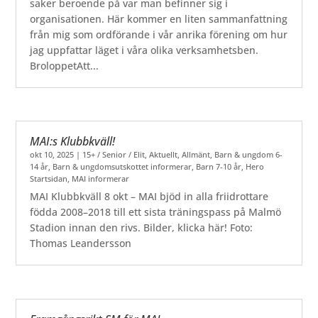
saker beroende på var man befinner sig i
organisationen. Här kommer en liten sammanfattning
från mig som ordförande i vår anrika förening om hur
jag uppfattar läget i våra olika verksamhetsben.
BroloppetAtt...
MAI:s Klubbkväll!
okt 10, 2025
|
15+ / Senior / Elit
,
Aktuellt
,
Allmänt
,
Barn & ungdom 6-
14 år
,
Barn & ungdomsutskottet informerar
,
Barn 7-10 år
,
Hero
Startsidan
,
MAI informerar
MAI Klubbkväll 8 okt – MAI bjöd in alla friidrottare
födda 2008–2018 till ett sista träningspass på Malmö
Stadion innan den rivs. Bilder, klicka här! Foto:
Thomas Leandersson