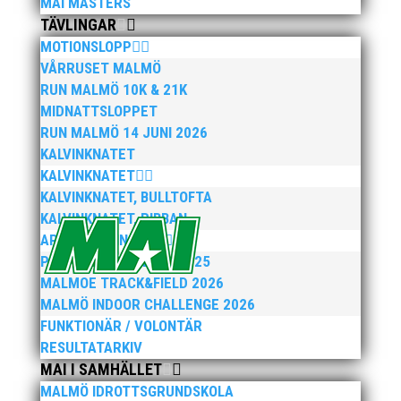
MAI MASTERS
TÄVLINGAR
MOTIONSLOPP
VÅRRUSET MALMÖ
RUN MALMÖ 10K & 21K
MIDNATTSLOPPET
RUN MALMÖ 14 JUNI 2026
KALVINKNATET
KALVINKNATET
KALVINKNATET, BULLTOFTA
KALVINKNATET, RIBBAN
ARENATÄVLINGAR
PEPPARKAKSSPELEN 2025
MALMOE TRACK&FIELD 2026
MALMÖ INDOOR CHALLENGE 2026
FUNKTIONÄR / VOLONTÄR
RESULTATARKIV
MAI I SAMHÄLLET
MALMÖ IDROTTSGRUNDSKOLA