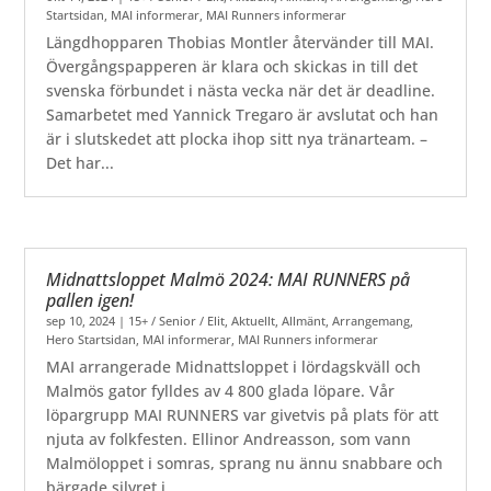
Startsidan
,
MAI informerar
,
MAI Runners informerar
Längdhopparen Thobias Montler återvänder till MAI.
Övergångspapperen är klara och skickas in till det
svenska förbundet i nästa vecka när det är deadline.
Samarbetet med Yannick Tregaro är avslutat och han
är i slutskedet att plocka ihop sitt nya tränarteam. –
Det har...
Midnattsloppet Malmö 2024: MAI RUNNERS på
pallen igen!
sep 10, 2024
|
15+ / Senior / Elit
,
Aktuellt
,
Allmänt
,
Arrangemang
,
Hero Startsidan
,
MAI informerar
,
MAI Runners informerar
MAI arrangerade Midnattsloppet i lördagskväll och
Malmös gator fylldes av 4 800 glada löpare. Vår
löpargrupp MAI RUNNERS var givetvis på plats för att
njuta av folkfesten. Ellinor Andreasson, som vann
Malmöloppet i somras, sprang nu ännu snabbare och
bärgade silvret i...