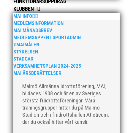
FUNKTIONÄRSUPPDRAG
KLUBBEN
MAI INFO
MEDLEMSINFORMATION
MAI MÅNADSBREV
MEDLEMSAPPEN I SPORTADMIN
#MAIMÅLEN
STYRELSEN
STADGAR
VERKSAMHETSPLAN 2024-2025
MAI ÅRSBERÄTTELSER
Malmö Allmänna Idrottsförening, MAI,
bildades 1908 och är en av Sveriges
största friidrottsföreningar. Våra
träningsgrupper hittar du på Malmö
Stadion och i friidrottshallen Atleticum,
där du också hittar vårt kansli.