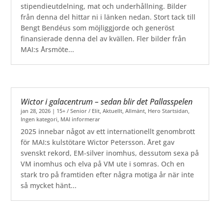
stipendieutdelning, mat och underhållning. Bilder
från denna del hittar ni i länken nedan. Stort tack till
Bengt Bendéus som möjliggjorde och generöst
finansierade denna del av kvällen. Fler bilder från
MAI:s Årsmöte...
Wictor i galacentrum – sedan blir det Pallasspelen
jan 28, 2026
|
15+ / Senior / Elit
,
Aktuellt
,
Allmänt
,
Hero Startsidan
,
Ingen kategori
,
MAI informerar
2025 innebar något av ett internationellt genombrott
för MAI:s kulstötare Wictor Petersson. Året gav
svenskt rekord, EM-silver inomhus, dessutom sexa på
VM inomhus och elva på VM ute i somras. Och en
stark tro på framtiden efter några motiga år när inte
så mycket hänt...