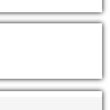
esse och har bland annat fungerat som tränare inom
ni i länken nedan. Stort tack till Bengt Bendéus som