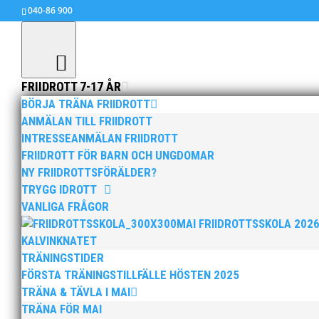
040-86 900
FRIIDROTT 7-17 ÅR
BÖRJA TRÄNA FRIIDROTT
ANMÄLAN TILL FRIIDROTT
INTRESSEANMÄLAN FRIIDROTT
Ett ypperligt sätt att ta
FRIIDROTT FÖR BARN OCH UNGDOMAR
apr 11, 2022
|
Allmänt
NY FRIIDROTTSFÖRÄLDER?
TRYGG IDROTT
På lunchen i fredags höll MAI löparen Johan La
VANLIGA FRÅGOR
friskvårdssamarbete ihop. Förutom detta inslag
MAI FRIIDROTTSSKOLA 202
startplatser till alla våra lopp! Detta samarbet
KALVINKNATET
hälsosam och aktiv livsstil.
TRÄNINGSTIDER
FÖRSTA TRÄNINGSTILLFÄLLE HÖSTEN 2025
På FOJAB tycker vi om att göra aktiva saker ti
TRÄNA & TÄVLA I MAI
samarbete med MAI där vi förutom löpträning oc
TRÄNA FÖR MAI
Henricson, Arkitekt på FOJAB