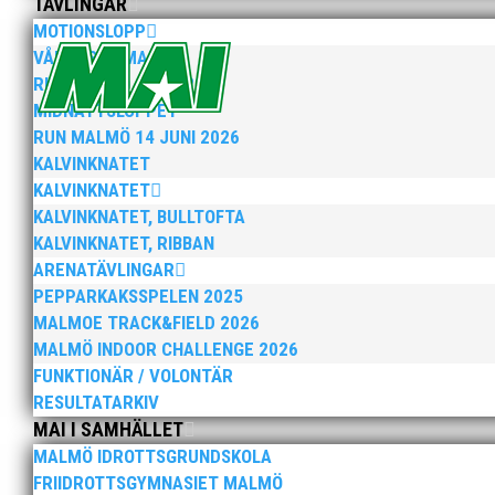
TÄVLINGAR
MOTIONSLOPP
VÅRRUSET MALMÖ
RUN MALMÖ 10K & 21K
MIDNATTSLOPPET
RUN MALMÖ 14 JUNI 2026
KALVINKNATET
KALVINKNATET
Vill ni som FOJAB också värna om era medarbe
KALVINKNATET, BULLTOFTA
Tveka inte – hör av er till
natalie@mai.se
så pus
KALVINKNATET, RIBBAN
ARENATÄVLINGAR
PEPPARKAKSSPELEN 2025
MALMOE TRACK&FIELD 2026
MALMÖ INDOOR CHALLENGE 2026
FUNKTIONÄR / VOLONTÄR
RESULTATARKIV
MAI I SAMHÄLLET
MALMÖ IDROTTSGRUNDSKOLA
FRIIDROTTSGYMNASIET MALMÖ