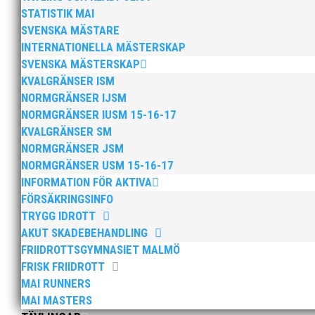
STATISTIK MAI
SVENSKA MÄSTARE
INTERNATIONELLA MÄSTERSKAP
SVENSKA MÄSTERSKAP
KVALGRÄNSER ISM
NORMGRÄNSER IJSM
NORMGRÄNSER IUSM 15-16-17
KVALGRÄNSER SM
NORMGRÄNSER JSM
NORMGRÄNSER USM 15-16-17
INFORMATION FÖR AKTIVA
FÖRSÄKRINGSINFO
TRYGG IDROTT
AKUT SKADEBEHANDLING
FRIIDROTTSGYMNASIET MALMÖ
FRISK FRIIDROTT
MAI RUNNERS
MAI MASTERS