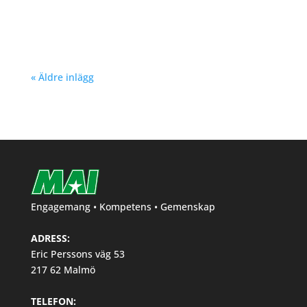
Nu kan du se träningstider för barn och
ungdom Hösten 2024. Klicka här!
« Äldre inlägg
Engagemang • Kompetens • Gemenskap
ADRESS:
Eric Perssons väg 53
217 62 Malmö
TELEFON: