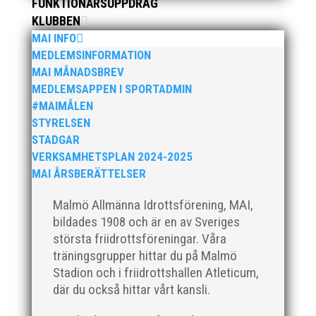
FUNKTIONÄRSUPPDRAG
KLUBBEN
MAI INFO
MEDLEMSINFORMATION
MAI MÅNADSBREV
MEDLEMSAPPEN I SPORTADMIN
#MAIMÅLEN
STYRELSEN
2025 innebar något av ett internationellt
STADGAR
genombrott för MAI:s kulstötare Wictor
VERKSAMHETSPLAN 2024-2025
Petersson. Året gav svenskt rekord, EM-silver
MAI ÅRSBERÄTTELSER
inomhus, dessutom sexa på VM inomhus och
elva på VM ute i somras. Och en stark tro på
Malmö Allmänna Idrottsförening, MAI,
framtiden efter några motiga år när inte så
bildades 1908 och är en av Sveriges
mycket hänt...
största friidrottsföreningar. Våra
träningsgrupper hittar du på Malmö
Stadion och i friidrottshallen Atleticum,
där du också hittar vårt kansli.