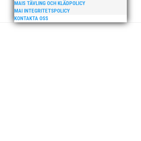
MAIS TÄVLING OCH KLÄDPOLICY
mysiga Sylvesterloppet på självaste nyårsafton.
MAI INTEGRITETSPOLICY
Formen är enkel, ett eller två varv runt
KONTAKTA OSS
Pildammsparken (2,7 km respektive 5,4
kilometer), med tidtagning på de fem främsta i
varje...
Klubbchef – Malmö Allmänna Idrottsförening
(MAI) Vill du vara med och skapa glädje,
gemenskap och utveckling i en av Sveriges
största friidrottsföreningar? Malmö Allmänna
Idrottsförening – MAI – söker en engagerad,
strategisk, relationsbyggande och
affärsinriktad...