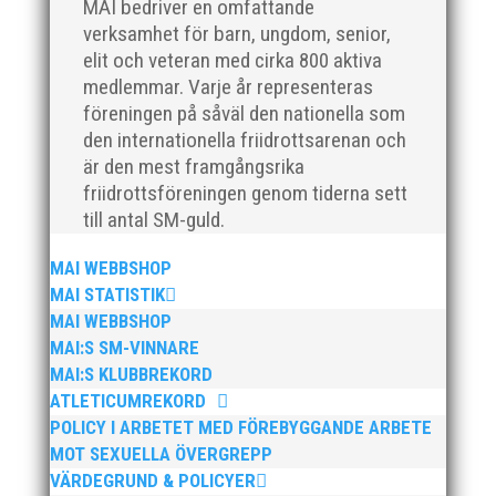
MAI bedriver en omfattande
verksamhet för barn, ungdom, senior,
elit och veteran med cirka 800 aktiva
medlemmar. Varje år representeras
När Friidrottssverige samlades för fest gick en
föreningen på såväl den nationella som
av utmärkelserna till MAI och Kalvinknatet –
den internationella friidrottsarenan och
Lasses skötebarn i alla år. MAI-delegationen
är den mest framgångsrika
fick ta emot priset ”Årets pulshöjare”, och
friidrottsföreningen genom tiderna sett
bland annat fanns ordförande Fredrik Wennolf
till antal SM-guld.
på plats för att ta emot hyllningarna. –...
MAI WEBBSHOP
MAI STATISTIK
MAI WEBBSHOP
MAI:S SM-VINNARE
MAI:S KLUBBREKORD
ATLETICUMREKORD
POLICY I ARBETET MED FÖREBYGGANDE ARBETE
MOT SEXUELLA ÖVERGREPP
Som traditionen bjuder så var vi ett helt gäng
VÄRDEGRUND & POLICYER
löpare från MAI RUNNERS som sprang det