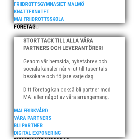
FRIIDROTTSGYMNASIET MALMÖ
har ett brett idrottsintresse och har bland
KNATTEKNATET
annat fungerat som tränare inom hockeyn i
MAI FRIIDROTTSSKOLA
Trelleborg och fotbollen i Höllviken tidigare. I
FÖRETAG
fortsättningen blir det dock friidrott...
STORT TACK TILL ALLA VÅRA
PARTNERS OCH LEVERANTÖRER!
Genom vår hemsida, nyhetsbrev och
sociala kanaler når vi ut till tusentals
besökare och följare varje dag.
Ditt företag kan också bli partner med
Efter att årsmötet avslutats följde en kväll med
MAI eller något av våra arrangemang.
stipendieutdelning, mat och underhållning.
Bilder från denna del hittar ni i länken nedan.
MAI FRISKVÅRD
Stort tack till Bengt Bendéus som möjliggjorde
VÅRA PARTNERS
och generöst finansierade denna del av
BLI PARTNER
kvällen. Fler bilder från MAI:s Årsmöte...
DIGITAL EXPONERING