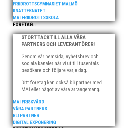
FRIIDROTTSGYMNASIET MALMÖ
KNATTEKNATET
MAI FRIIDROTTSSKOLA
FÖRETAG
STORT TACK TILL ALLA VÅRA
PARTNERS OCH LEVERANTÖRER!
När Friidrottssverige samlades för fest gick en av
utmärkelserna till MAI och Kalvinknatet – Lasses
Genom vår hemsida, nyhetsbrev och
skötebarn i alla år. MAI-delegationen fick ta emot
sociala kanaler når vi ut till tusentals
priset ”Årets pulshöjare”, och bland annat fanns
ordförande Fredrik Wennolf på plats för att ta emot
besökare och följare varje dag.
hyllningarna. –...
Ditt företag kan också bli partner med
MAI eller något av våra arrangemang.
MAI FRISKVÅRD
VÅRA PARTNERS
BLI PARTNER
DIGITAL EXPONERING
Som traditionen bjuder så var vi ett helt gäng löpare