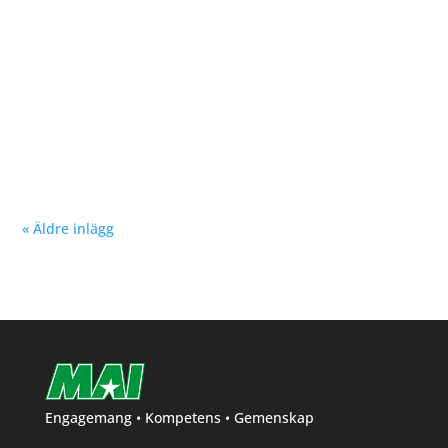
Nu kan du se träningstider för barn och ungdom
Hösten 2024. Klicka här!
« Äldre inlägg
Engagemang • Kompetens • Gemenskap