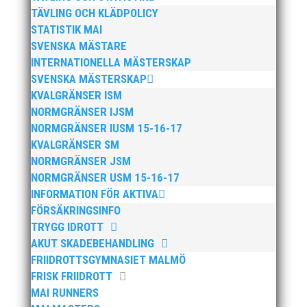
TÄVLING OCH KLÄDPOLICY
STATISTIK MAI
SVENSKA MÄSTARE
INTERNATIONELLA MÄSTERSKAP
SVENSKA MÄSTERSKAP
KVALGRÄNSER ISM
NORMGRÄNSER IJSM
NORMGRÄNSER IUSM 15-16-17
Anders Hallström, 55, blir ny klubbchef i MAI. Han
KVALGRÄNSER SM
börjar sin anställning den 13 april. Anders har ett
NORMGRÄNSER JSM
brett idrottsintresse och har bland annat fungerat
NORMGRÄNSER USM 15-16-17
som tränare inom hockeyn i Trelleborg och fotbollen i
INFORMATION FÖR AKTIVA
Höllviken tidigare. I fortsättningen blir det dock
friidrott...
FÖRSÄKRINGSINFO
TRYGG IDROTT
AKUT SKADEBEHANDLING
FRIIDROTTSGYMNASIET MALMÖ
FRISK FRIIDROTT
MAI RUNNERS