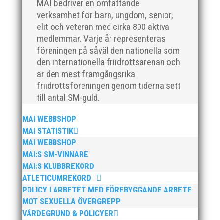
MAI bedriver en omfattande
verksamhet för barn, ungdom, senior,
elit och veteran med cirka 800 aktiva
medlemmar. Varje år representeras
föreningen på såväl den nationella som
den internationella friidrottsarenan och
är den mest framgångsrika
För mig har Lasse betytt oerhört mycket på flera
friidrottsföreningen genom tiderna sett
plan. På 80- och 90-talet, då jag själv var aktiv, var
han för mig en handlingskraftig ledare som alltid var
till antal SM-guld.
på plats och igång med en mängd olika projekt. Med
sin parhäst och nära vän, Bengt Bendéus,...
MAI WEBBSHOP
MAI STATISTIK
MAI WEBBSHOP
MAI:S SM-VINNARE
MAI:S KLUBBREKORD
ATLETICUMREKORD
POLICY I ARBETET MED FÖREBYGGANDE ARBETE
MOT SEXUELLA ÖVERGREPP
VÄRDEGRUND & POLICYER