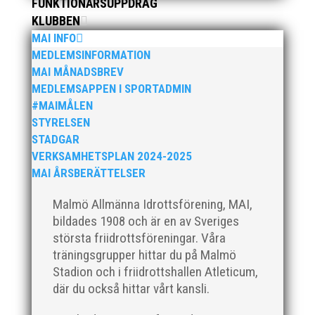
FUNKTIONÄRSUPPDRAG
från MAI RUNNERS som sprang det mysiga
KLUBBEN
Sylvesterloppet på självaste nyårsafton. Formen är
MAI INFO
enkel, ett eller två varv runt Pildammsparken (2,7 km
MEDLEMSINFORMATION
respektive 5,4 kilometer), med tidtagning på de fem
MAI MÅNADSBREV
främsta i varje...
MEDLEMSAPPEN I SPORTADMIN
#MAIMÅLEN
STYRELSEN
STADGAR
VERKSAMHETSPLAN 2024-2025
MAI ÅRSBERÄTTELSER
Klubbchef – Malmö Allmänna Idrottsförening (MAI)
Vill du vara med och skapa glädje, gemenskap och
Malmö Allmänna Idrottsförening, MAI,
utveckling i en av Sveriges största
bildades 1908 och är en av Sveriges
friidrottsföreningar? Malmö Allmänna Idrottsförening
största friidrottsföreningar. Våra
– MAI – söker en engagerad, strategisk,
träningsgrupper hittar du på Malmö
relationsbyggande och affärsinriktad...
Stadion och i friidrottshallen Atleticum,
där du också hittar vårt kansli.