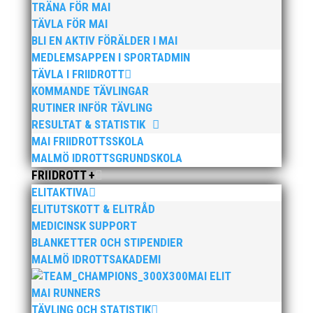
TRÄNA FÖR MAI
Brons
TÄVLA FÖR MAI
Andrietta Grentzmann F17 Stav
BLI EN AKTIV FÖRÄLDER I MAI
Imorgon avslutas tävlingarna och då finns det flera
MEDLEMSAPPEN I SPORTADMIN
som är med och vill utmana om segrar och medaljer.
TÄVLA I FRIIDROTT
KOMMANDE TÄVLINGAR
RUTINER INFÖR TÄVLING
RESULTAT & STATISTIK
MAI FRIIDROTTSSKOLA
MALMÖ IDROTTSGRUNDSKOLA
FRIIDROTT +
Publicerat tidigare
ELITAKTIVA
ELITUTSKOTT & ELITRÅD
MEDICINSK SUPPORT
BLANKETTER OCH STIPENDIER
MALMÖ IDROTTSAKADEMI
MAI ELIT
MAI RUNNERS
Bilder från Stafett-SM 2026. Foto: Thomas
TÄVLING OCH STATISTIK
Leandersson Fler bilder från MAI:s Årsmöte 2026