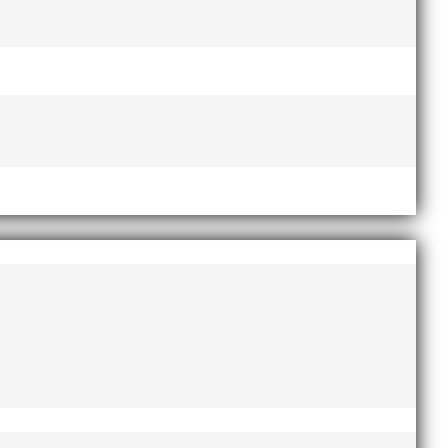
a hade räckt till medalj på föregående upplaga av UVM.
inal. Den tredje deltagaren Gustav Eichmüller som