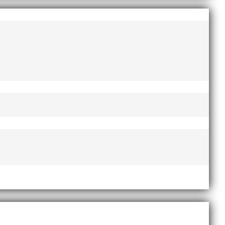
esse och har bland annat fungerat som tränare inom
ni i länken nedan. Stort tack till Bengt Bendéus som