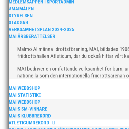
MEDLEMSAPPEN I SPORTADMIN
#MAIMÅLEN
STYRELSEN
STADGAR
VERKSAMHETSPLAN 2024-2025
MAI ÅRSBERÄTTELSER
Klubbchef – Malmö Allmänna Idrottsförening (MAI) Vil
Malmö Allmänna Idrottsförening, MAI, bildades 1908 
Allmänna Idrottsförening – MAI – söker en engagerad, 
friidrottshallen Atleticum, där du också hittar vårt ka
MAI bedriver en omfattande verksamhet för barn, un
nationella som den internationella friidrottsarenan 
MAI WEBBSHOP
MAI STATISTIK
MAI WEBBSHOP
För mig har Lasse betytt oerhört mycket på flera plan.
MAI:S SM-VINNARE
med en mängd olika projekt. Med sin parhäst och nä
MAI:S KLUBBREKORD
ATLETICUMREKORD