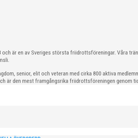
l du vara med och skapa glädje, gemenskap och utveckling i en av 
och är en av Sveriges största friidrottsföreningar. Våra trä
strategisk, relationsbyggande och affärsinriktad...
nsli.
gdom, senior, elit och veteran med cirka 800 aktiva medlemm
och är den mest framgångsrika friidrottsföreningen genom tide
 På 80- och 90-talet, då jag själv var aktiv, var han för mig en han
ra vän, Bengt Bendéus,...