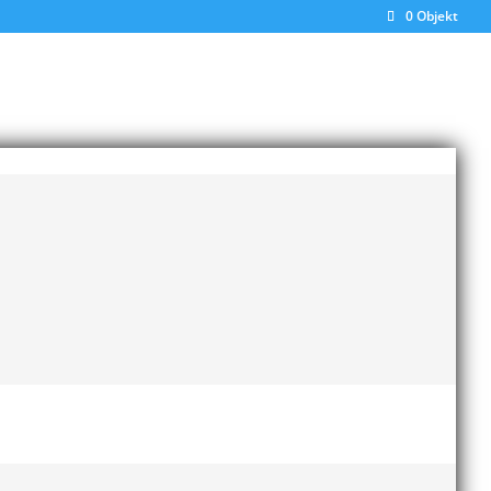
0 Objekt
 och UVM för 17-åringar
örst medaljchans. JVM-finalisten från i fjol hoppade
ängder upp mot 7.80 – 7.90.
100m kommer vara med och kriga om en finalplats i