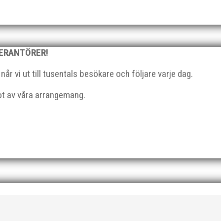
 för MAI:s kulstötare Wictor Petersson. Året gav svenskt rekord,
n efter några motiga år när inte så mycket hänt...
VERANTÖRER!
r vi ut till tusentals besökare och följare varje dag.
got av våra arrangemang.
ärkelserna till MAI och Kalvinknatet – Lasses skötebarn i alla år. M
lats för att ta emot hyllningarna. –...
 från MAI RUNNERS som sprang det mysiga Sylvesterloppet på självas
, med tidtagning på de fem främsta i varje...