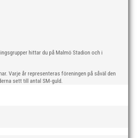
Sveriges största friidrottsföreningar? Malmö
ningsgrupper hittar du på Malmö Stadion och i
ar. Varje år representeras föreningen på såväl den
rna sett till antal SM-guld.
dlingskraftig ledare som alltid var på plats och igång