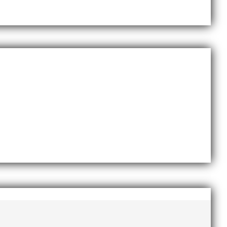
 EM-silver inomhus, dessutom sexa på VM inomhus och
AI-delegationen fick ta emot priset ”Årets pulshöjare”,
te nyårsafton. Formen är enkel, ett eller två varv