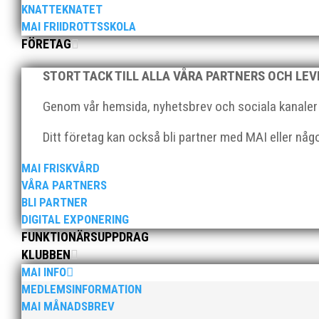
2025 innebar något av ett internationellt genombrott
KNATTEKNATET
elva på VM ute i somras. Och en stark tro på framtide
MAI FRIIDROTTSSKOLA
FÖRETAG
STORT TACK TILL ALLA VÅRA PARTNERS OCH LE
Genom vår hemsida, nyhetsbrev och sociala kanaler nå
Ditt företag kan också bli partner med MAI eller nå
När Friidrottssverige samlades för fest gick en av utm
och bland annat fanns ordförande Fredrik Wennolf på p
MAI FRISKVÅRD
VÅRA PARTNERS
BLI PARTNER
DIGITAL EXPONERING
FUNKTIONÄRSUPPDRAG
KLUBBEN
MAI INFO
Som traditionen bjuder så var vi ett helt gäng löpare
MEDLEMSINFORMATION
runt Pildammsparken (2,7 km respektive 5,4 kilometer)
MAI MÅNADSBREV