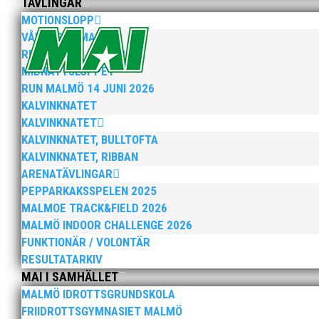
TÄVLINGAR
MOTIONSLOPP
VÅRRUSET MALMÖ
Anders Hallström, 55, blir ny klubbchef i MAI. Han bö
RUN MALMÖ 10K & 21K
hockeyn i Trelleborg och fotbollen i Höllviken tidigare. 
MIDNATTSLOPPET
RUN MALMÖ 14 JUNI 2026
KALVINKNATET
KALVINKNATET
KALVINKNATET, BULLTOFTA
KALVINKNATET, RIBBAN
ARENATÄVLINGAR
Efter att årsmötet avslutats följde en kväll med stipe
PEPPARKAKSSPELEN 2025
möjliggjorde och generöst finansierade denna del av k
MALMOE TRACK&FIELD 2026
MALMÖ INDOOR CHALLENGE 2026
FUNKTIONÄR / VOLONTÄR
RESULTATARKIV
MAI I SAMHÄLLET
MALMÖ IDROTTSGRUNDSKOLA
FRIIDROTTSGYMNASIET MALMÖ