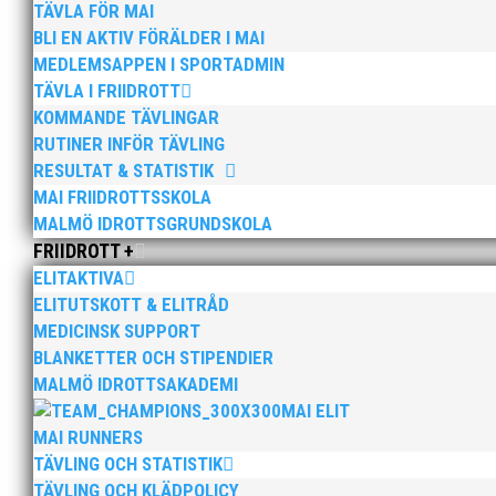
TÄVLA FÖR MAI
Staden Cali i Colombia står som värd för UVM för 17-årin
BLI EN AKTIV FÖRÄLDER I MAI
Wictor Petersson är anmäld i både diskus och kula och ä
MEDLEMSAPPEN I SPORTADMIN
TÄVLA I FRIIDROTT
Warsame Doley som tränas av den svenske rekordhållarn
KOMMANDE TÄVLINGAR
kastat 700 grams spjutet 71.45 i år har också goda final
RUTINER INFÖR TÄVLING
RESULTAT & STATISTIK
MAI FRIIDROTTSSKOLA
Aktiva till JEM19:
Aktiva
MALMÖ IDROTTSGRUNDSKOLA
FRIIDROTT +
Adriana Janic, 100mhäck pb: 13.73 Warsame 
ELITAKTIVA
Jakob Gardenkrans, diskus pb: 55.18 Gustav Eic
ELITUTSKOTT & ELITRÅD
MEDICINSK SUPPORT
Charles Mitala, 110mh pb: 14.29 Wictor Peter
BLANKETTER OCH STIPENDIER
MALMÖ IDROTTSAKADEMI
Austin Hamilton, 100m pb: 10.43, 4x100m diskus
MAI ELIT
Thobias Nilsson Montler, längd pb: 7.78i, 4x100m
MAI RUNNERS
TÄVLING OCH STATISTIK
TÄVLING OCH KLÄDPOLICY