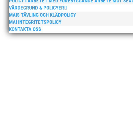
POLICY I ARBETET MED FÖREBYGGANDE ARBETE MOT SE
VÄRDEGRUND & POLICYER
MAIS TÄVLING OCH KLÄDPOLICY
MAI INTEGRITETSPOLICY
KONTAKTA OSS
Nu är hösten här och för oss MAI:re betyder det oli
ordförande i vår anrika förening om hur jag uppfattar
MAI Klubbkväll 8 okt – MAI bjöd in alla friidrottare f