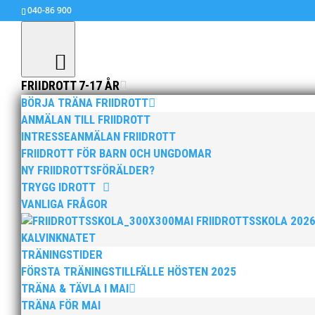
040-86 900
FRIIDROTT 7-17 ÅR
BÖRJA TRÄNA FRIIDROTT
ANMÄLAN TILL FRIIDROTT
INTRESSEANMÄLAN FRIIDROTT
Flera lovande MAI-aktiva 
FRIIDROTT FÖR BARN OCH UNGDOMAR
jul 8, 2015
|
Okategoriserade
NY FRIIDROTTSFÖRÄLDER?
TRYGG IDROTT
VANLIGA FRÅGOR
JEM för 19-åringar avgörs på hemmaplan i Eskilstuna de
MAI FRIIDROTTSSKOLA 202
Efter att Irene Ekelund tyvärr fått lämna återbud p.g.a
KALVINKNATET
övertygande på Världsungdomsspelen den gångna helgen o
TRÄNINGSTIDER
FÖRSTA TRÄNINGSTILLFÄLLE HÖSTEN 2025
Sprintern Austin Hamilton som haft en strålande säsong
TRÄNA & TÄVLA I MAI
friidrottens formel 1. Austin kommer även vara med i d
TRÄNA FÖR MAI