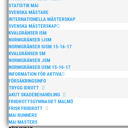
STATISTIK MAI
SVENSKA MÄSTARE
INTERNATIONELLA MÄSTERSKAP
SVENSKA MÄSTERSKAP
KVALGRÄNSER ISM
NORMGRÄNSER IJSM
NORMGRÄNSER IUSM 15-16-17
KVALGRÄNSER SM
NORMGRÄNSER JSM
NORMGRÄNSER USM 15-16-17
INFORMATION FÖR AKTIVA
FÖRSÄKRINGSINFO
TRYGG IDROTT
Bilder från Stafett-SM 2026. Foto: Thomas Leandersso
AKUT SKADEBEHANDLING
FRIIDROTTSGYMNASIET MALMÖ
FRISK FRIIDROTT
MAI RUNNERS
MAI MASTERS