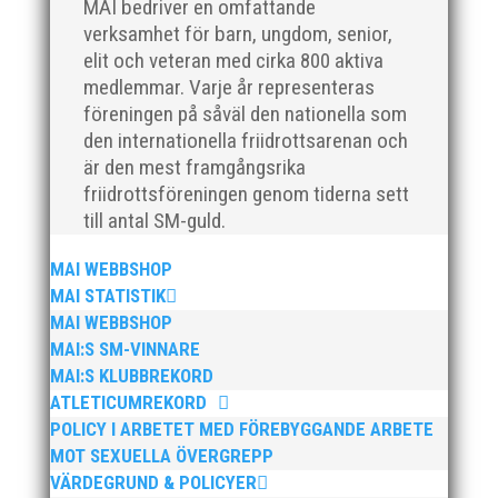
MAI bedriver en omfattande
verksamhet för barn, ungdom, senior,
elit och veteran med cirka 800 aktiva
medlemmar. Varje år representeras
För mig har Lasse betytt oerhört mycket på flera
föreningen på såväl den nationella som
plan. På 80- och 90-talet, då jag själv var aktiv, var
den internationella friidrottsarenan och
han för mig en handlingskraftig ledare som alltid var
är den mest framgångsrika
på plats och igång med en mängd olika projekt. Med
friidrottsföreningen genom tiderna sett
sin parhäst och nära vän, Bengt Bendéus,...
till antal SM-guld.
MAI WEBBSHOP
MAI STATISTIK
MAI WEBBSHOP
MAI:S SM-VINNARE
MAI:S KLUBBREKORD
ATLETICUMREKORD
POLICY I ARBETET MED FÖREBYGGANDE ARBETE
Nu är hösten här och för oss MAI:re betyder det olika
MOT SEXUELLA ÖVERGREPP
saker beroende på var man befinner sig i
VÄRDEGRUND & POLICYER
organisationen. Här kommer en liten sammanfattning