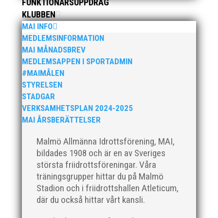
FUNKTIONÄRSUPPDRAG
enkel, ett eller två varv runt Pildammsparken (2,7 km
respektive 5,4 kilometer), med tidtagning på de fem
KLUBBEN
främsta i varje...
MAI INFO
MEDLEMSINFORMATION
MAI MÅNADSBREV
MEDLEMSAPPEN I SPORTADMIN
#MAIMÅLEN
STYRELSEN
Klubbchef – Malmö Allmänna Idrottsförening (MAI)
STADGAR
Vill du vara med och skapa glädje, gemenskap och
VERKSAMHETSPLAN 2024-2025
utveckling i en av Sveriges största
MAI ÅRSBERÄTTELSER
friidrottsföreningar? Malmö Allmänna Idrottsförening
– MAI – söker en engagerad, strategisk,
Malmö Allmänna Idrottsförening, MAI,
relationsbyggande och affärsinriktad...
bildades 1908 och är en av Sveriges
största friidrottsföreningar. Våra
träningsgrupper hittar du på Malmö
Stadion och i friidrottshallen Atleticum,
där du också hittar vårt kansli.