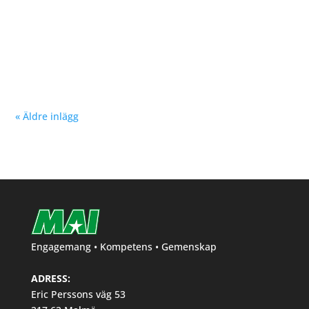
Nu kan du se träningstider för barn och ungdom
Hösten 2024. Klicka här!
« Äldre inlägg
Engagemang • Kompetens • Gemenskap
ADRESS:
Eric Perssons väg 53