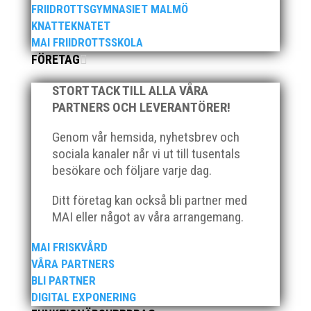
FRIIDROTTSGYMNASIET MALMÖ
KNATTEKNATET
MAI FRIIDROTTSSKOLA
FÖRETAG
När Friidrottssverige samlades för fest gick en av
utmärkelserna till MAI och Kalvinknatet – Lasses
STORT TACK TILL ALLA VÅRA
skötebarn i alla år. MAI-delegationen fick ta emot
PARTNERS OCH LEVERANTÖRER!
priset ”Årets pulshöjare”, och bland annat fanns
ordförande Fredrik Wennolf på plats för att ta emot
Genom vår hemsida, nyhetsbrev och
hyllningarna. –...
sociala kanaler når vi ut till tusentals
besökare och följare varje dag.
Ditt företag kan också bli partner med
MAI eller något av våra arrangemang.
MAI FRISKVÅRD
VÅRA PARTNERS
Som traditionen bjuder så var vi ett helt gäng löpare
BLI PARTNER
från MAI RUNNERS som sprang det mysiga
DIGITAL EXPONERING
Sylvesterloppet på självaste nyårsafton. Formen är