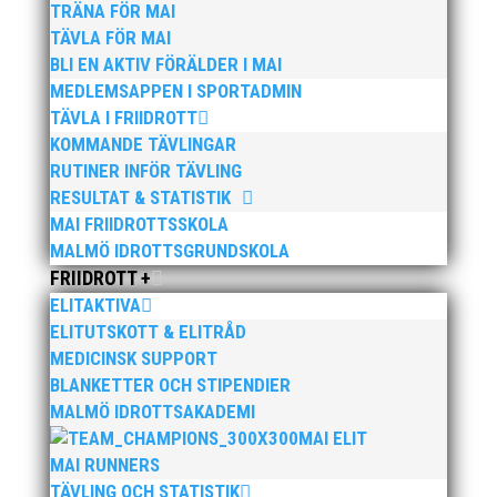
TRÄNA FÖR MAI
TÄVLA FÖR MAI
BLI EN AKTIV FÖRÄLDER I MAI
MEDLEMSAPPEN I SPORTADMIN
TÄVLA I FRIIDROTT
KOMMANDE TÄVLINGAR
RUTINER INFÖR TÄVLING
RESULTAT & STATISTIK
MAI FRIIDROTTSSKOLA
Publicerat tidigare
MALMÖ IDROTTSGRUNDSKOLA
FRIIDROTT +
ELITAKTIVA
ELITUTSKOTT & ELITRÅD
MEDICINSK SUPPORT
BLANKETTER OCH STIPENDIER
Bilder från Stafett-SM 2026. Foto: Thomas
MALMÖ IDROTTSAKADEMI
Leandersson Fler bilder från MAI:s Årsmöte 2026
MAI ELIT
MAI RUNNERS
TÄVLING OCH STATISTIK