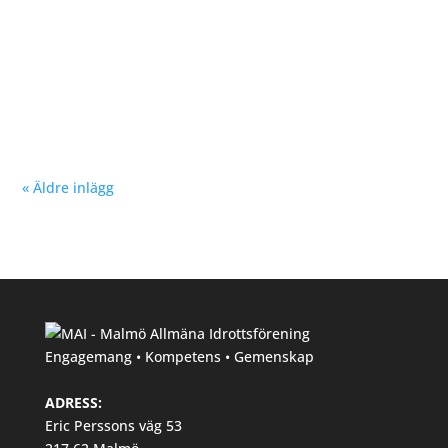
Nu kan du se träningstider för barn och ungdom
Hösten 2024. Klicka här!
« Äldre inlägg
Engagemang • Kompetens • Gemenskap
ADRESS:
Eric Perssons väg 53