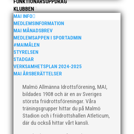
Sylvesterloppet på självaste nyårsafton. Formen är
FUNKTIONÄRSUPPDRAG
enkel, ett eller två varv runt Pildammsparken (2,7 km
KLUBBEN
respektive 5,4 kilometer), med tidtagning på de fem
MAI INFO
främsta i varje...
MEDLEMSINFORMATION
MAI MÅNADSBREV
MEDLEMSAPPEN I SPORTADMIN
#MAIMÅLEN
STYRELSEN
STADGAR
Klubbchef – Malmö Allmänna Idrottsförening (MAI)
VERKSAMHETSPLAN 2024-2025
Vill du vara med och skapa glädje, gemenskap och
MAI ÅRSBERÄTTELSER
utveckling i en av Sveriges största
friidrottsföreningar? Malmö Allmänna Idrottsförening
Malmö Allmänna Idrottsförening, MAI,
– MAI – söker en engagerad, strategisk,
bildades 1908 och är en av Sveriges
relationsbyggande och affärsinriktad...
största friidrottsföreningar. Våra
träningsgrupper hittar du på Malmö
Stadion och i friidrottshallen Atleticum,
där du också hittar vårt kansli.