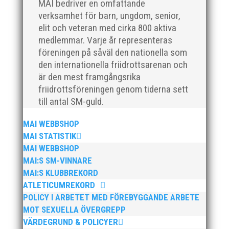
MAI bedriver en omfattande
verksamhet för barn, ungdom, senior,
elit och veteran med cirka 800 aktiva
medlemmar. Varje år representeras
föreningen på såväl den nationella som
För mig har Lasse betytt oerhört mycket på flera
den internationella friidrottsarenan och
plan. På 80- och 90-talet, då jag själv var aktiv, var
är den mest framgångsrika
han för mig en handlingskraftig ledare som alltid var
friidrottsföreningen genom tiderna sett
på plats och igång med en mängd olika projekt. Med
till antal SM-guld.
sin parhäst och nära vän, Bengt Bendéus,...
MAI WEBBSHOP
MAI STATISTIK
MAI WEBBSHOP
MAI:S SM-VINNARE
MAI:S KLUBBREKORD
ATLETICUMREKORD
POLICY I ARBETET MED FÖREBYGGANDE ARBETE
MOT SEXUELLA ÖVERGREPP
Nu är hösten här och för oss MAI:re betyder det olika
VÄRDEGRUND & POLICYER
saker beroende på var man befinner sig i