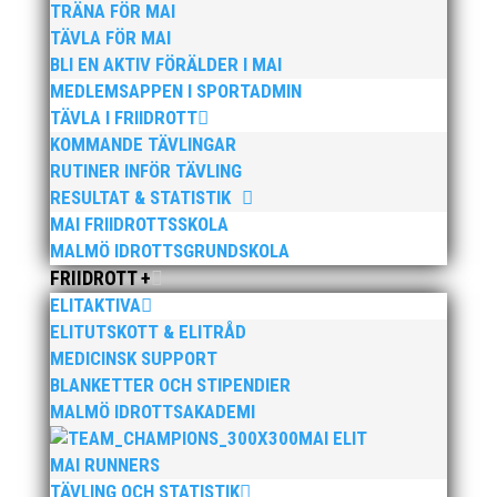
TRÄNA FÖR MAI
Nicole Ridegård stötte 12.42 vilket gav henne 7:e
TÄVLA FÖR MAI
plats i kulfinalen.
BLI EN AKTIV FÖRÄLDER I MAI
MEDLEMSAPPEN I SPORTADMIN
TÄVLA I FRIIDROTT
KOMMANDE TÄVLINGAR
RUTINER INFÖR TÄVLING
RESULTAT & STATISTIK
MAI FRIIDROTTSSKOLA
MALMÖ IDROTTSGRUNDSKOLA
Publicerat tidigare
FRIIDROTT +
ELITAKTIVA
ELITUTSKOTT & ELITRÅD
MEDICINSK SUPPORT
BLANKETTER OCH STIPENDIER
MALMÖ IDROTTSAKADEMI
Bilder från Stafett-SM 2026. Foto: Thomas
MAI ELIT
Leandersson Fler bilder från MAI:s Årsmöte 2026
MAI RUNNERS
TÄVLING OCH STATISTIK