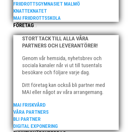
FRIIDROTTSGYMNASIET MALMÖ
KNATTEKNATET
MAI FRIIDROTTSSKOLA
FÖRETAG
När Friidrottssverige samlades för fest gick en av
STORT TACK TILL ALLA VÅRA
utmärkelserna till MAI och Kalvinknatet – Lasses
PARTNERS OCH LEVERANTÖRER!
skötebarn i alla år. MAI-delegationen fick ta emot
priset ”Årets pulshöjare”, och bland annat fanns
Genom vår hemsida, nyhetsbrev och
ordförande Fredrik Wennolf på plats för att ta emot
sociala kanaler når vi ut till tusentals
hyllningarna. –...
besökare och följare varje dag.
Ditt företag kan också bli partner med
MAI eller något av våra arrangemang.
MAI FRISKVÅRD
VÅRA PARTNERS
BLI PARTNER
Som traditionen bjuder så var vi ett helt gäng löpare
DIGITAL EXPONERING
från MAI RUNNERS som sprang det mysiga