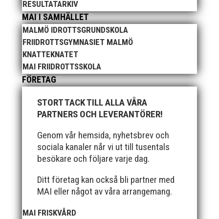
och generöst finansierade denna del av
RESULTATARKIV
kvällen. Fler bilder från MAI:s Årsmöte...
MAI I SAMHÄLLET
MALMÖ IDROTTSGRUNDSKOLA
FRIIDROTTSGYMNASIET MALMÖ
KNATTEKNATET
MAI FRIIDROTTSSKOLA
FÖRETAG
STORT TACK TILL ALLA VÅRA
PARTNERS OCH LEVERANTÖRER!
2025 innebar något av ett internationellt
genombrott för MAI:s kulstötare Wictor
Genom vår hemsida, nyhetsbrev och
Petersson. Året gav svenskt rekord, EM-silver
sociala kanaler når vi ut till tusentals
inomhus, dessutom sexa på VM inomhus och
besökare och följare varje dag.
elva på VM ute i somras. Och en stark tro på
framtiden efter några motiga år när inte så
Ditt företag kan också bli partner med
mycket hänt...
MAI eller något av våra arrangemang.
MAI FRISKVÅRD