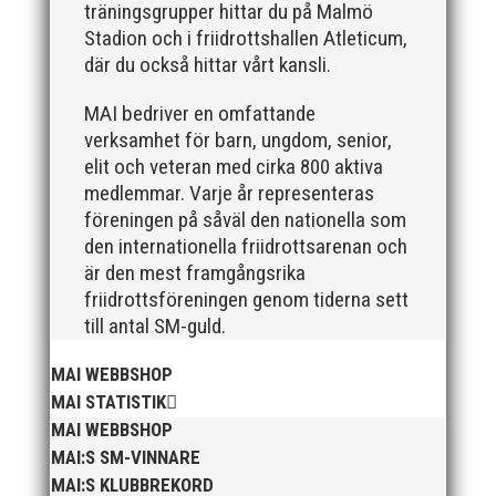
träningsgrupper hittar du på Malmö
Som traditionen bjuder så var vi ett helt gäng
Stadion och i friidrottshallen Atleticum,
löpare från MAI RUNNERS som sprang det
där du också hittar vårt kansli.
mysiga Sylvesterloppet på självaste nyårsafton.
Formen är enkel, ett eller två varv runt
MAI bedriver en omfattande
Pildammsparken (2,7 km respektive 5,4
verksamhet för barn, ungdom, senior,
kilometer), med tidtagning på de fem främsta i
elit och veteran med cirka 800 aktiva
varje...
medlemmar. Varje år representeras
föreningen på såväl den nationella som
den internationella friidrottsarenan och
är den mest framgångsrika
friidrottsföreningen genom tiderna sett
till antal SM-guld.
Klubbchef – Malmö Allmänna Idrottsförening
(MAI) Vill du vara med och skapa glädje,
MAI WEBBSHOP
gemenskap och utveckling i en av Sveriges
MAI STATISTIK
största friidrottsföreningar? Malmö Allmänna
MAI WEBBSHOP
Idrottsförening – MAI – söker en engagerad,
MAI:S SM-VINNARE
strategisk, relationsbyggande och
MAI:S KLUBBREKORD
affärsinriktad...