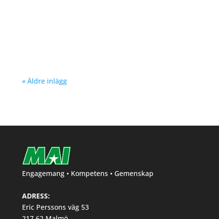
Nu kan du se träningstider för barn och
ungdom Hösten 2024. Klicka här!
« Äldre inlägg
Engagemang • Kompetens • Gemenskap
ADRESS:
Eric Perssons väg 53
217 62 Malmö