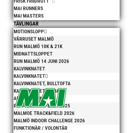
FRISK FRIIDROTT
Anders Hallström, 55, blir ny klubbchef i MAI.
MAI RUNNERS
Han börjar sin anställning den 13 april. Anders
MAI MASTERS
har ett brett idrottsintresse och har bland
TÄVLINGAR
annat fungerat som tränare inom hockeyn i
MOTIONSLOPP
Trelleborg och fotbollen i Höllviken tidigare. I
VÅRRUSET MALMÖ
fortsättningen blir det dock friidrott...
RUN MALMÖ 10K & 21K
MIDNATTSLOPPET
RUN MALMÖ 14 JUNI 2026
KALVINKNATET
KALVINKNATET
KALVINKNATET, BULLTOFTA
KALVINKNATET, RIBBAN
ARENATÄVLINGAR
PEPPARKAKSSPELEN 2025
Efter att årsmötet avslutats följde en kväll med
MALMOE TRACK&FIELD 2026
stipendieutdelning, mat och underhållning.
Bilder från denna del hittar ni i länken nedan.
MALMÖ INDOOR CHALLENGE 2026
Stort tack till Bengt Bendéus som möjliggjorde
FUNKTIONÄR / VOLONTÄR