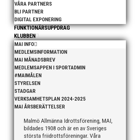
VÅRA PARTNERS
BLI PARTNER
DIGITAL EXPONERING
FUNKTIONÄRSUPPDRAG
KLUBBEN
När Friidrottssverige samlades för fest gick en
MAI INFO
av utmärkelserna till MAI och Kalvinknatet –
MEDLEMSINFORMATION
Lasses skötebarn i alla år. MAI-delegationen
MAI MÅNADSBREV
fick ta emot priset ”Årets pulshöjare”, och
MEDLEMSAPPEN I SPORTADMIN
bland annat fanns ordförande Fredrik Wennolf
#MAIMÅLEN
på plats för att ta emot hyllningarna. –...
STYRELSEN
STADGAR
VERKSAMHETSPLAN 2024-2025
MAI ÅRSBERÄTTELSER
Malmö Allmänna Idrottsförening, MAI,
bildades 1908 och är en av Sveriges
största friidrottsföreningar. Våra