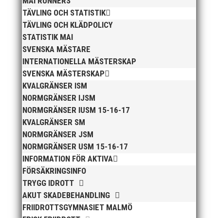
MAI RUNNERS
Publicerat tidigare
TÄVLING OCH STATISTIK
TÄVLING OCH KLÄDPOLICY
STATISTIK MAI
SVENSKA MÄSTARE
INTERNATIONELLA MÄSTERSKAP
SVENSKA MÄSTERSKAP
Bilder från Stafett-SM 2026. Foto: Thomas
KVALGRÄNSER ISM
Leandersson Fler bilder från MAI:s Årsmöte
NORMGRÄNSER IJSM
2026
NORMGRÄNSER IUSM 15-16-17
KVALGRÄNSER SM
NORMGRÄNSER JSM
NORMGRÄNSER USM 15-16-17
INFORMATION FÖR AKTIVA
FÖRSÄKRINGSINFO
TRYGG IDROTT
AKUT SKADEBEHANDLING
FRIIDROTTSGYMNASIET MALMÖ