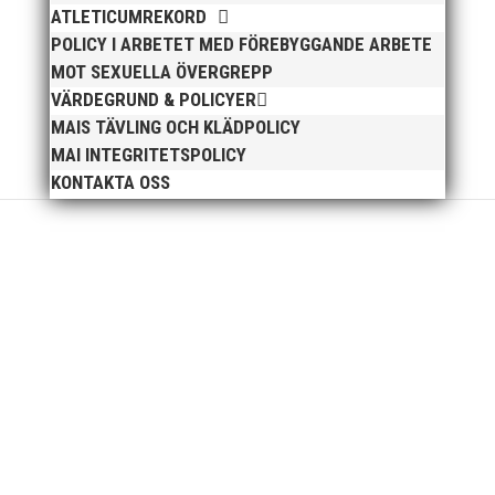
ATLETICUMREKORD
POLICY I ARBETET MED FÖREBYGGANDE ARBETE
MOT SEXUELLA ÖVERGREPP
VÄRDEGRUND & POLICYER
MAIS TÄVLING OCH KLÄDPOLICY
MAI INTEGRITETSPOLICY
KONTAKTA OSS
För mig har Lasse betytt oerhört mycket på
flera plan. På 80- och 90-talet, då jag själv var
aktiv, var han för mig en handlingskraftig
ledare som alltid var på plats och igång med
en mängd olika projekt. Med sin parhäst och
nära vän, Bengt Bendéus,...