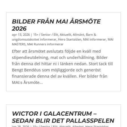
BILDER FRÅN MAI ÅRSMÖTE
2026
apr 13, 2026
|
15+ / Senior / Elit
,
Aktuellt
,
Allmänt
,
Barn &
ungdomsutskottet informerar
,
Hero Startsidan
,
MAI informerar
,
MAI
MASTERS
,
MAI Runners informerar
Efter att årsmötet avslutats följde en kväll med
stipendieutdelning, mat och underhållning. Bilder
från denna del hittar ni i länken nedan. Stort tack till
Bengt Bendéus som möjliggjorde och generöst
finansierade denna del av kvällen. Fler bilder från
MAI:s Årsmöte...
WICTOR I GALACENTRUM –
SEDAN BLIR DET PALLASSPELEN
jan 28, 2026
|
15+ / Senior / Elit
,
Aktuellt
,
Allmänt
,
Hero Startsidan
,