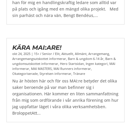
han för mig en handlingskraftig ledare som alltid var
på plats och igång med en mängd olika projekt. Med
sin parhäst och nära vän, Bengt Bendéus,...
KÄRA MAI:ARE!
okt 24, 2025
|
15+ / Senior / Elit
,
Aktuellt
,
Allmänt
,
Arrangemang
,
Arrangemangsutskottet informerar
,
Barn & ungdom 6-14 år
,
Barn &
ungdomsutskottet informerar
,
Hero Startsidan
,
Ingen kategori
,
MAI
informerar
,
MAI MASTERS
,
MAI Runners informerar
,
Okategoriserade
,
Styrelsen informerar
,
Tränare
Nu är hösten här och för oss MAI:re betyder det olika
saker beroende på var man befinner sig i
organisationen. Här kommer en liten sammanfattning
från mig som ordförande i vår anrika förening om hur
jag uppfattar läget i våra olika verksamhetsben.
BroloppetAtt...