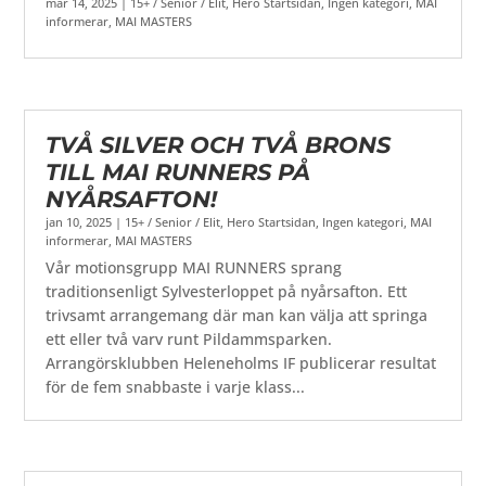
mar 14, 2025
|
15+ / Senior / Elit
,
Hero Startsidan
,
Ingen kategori
,
MAI
informerar
,
MAI MASTERS
TVÅ SILVER OCH TVÅ BRONS
TILL MAI RUNNERS PÅ
NYÅRSAFTON!
jan 10, 2025
|
15+ / Senior / Elit
,
Hero Startsidan
,
Ingen kategori
,
MAI
informerar
,
MAI MASTERS
Vår motionsgrupp MAI RUNNERS sprang
traditionsenligt Sylvesterloppet på nyårsafton. Ett
trivsamt arrangemang där man kan välja att springa
ett eller två varv runt Pildammsparken.
Arrangörsklubben Heleneholms IF publicerar resultat
för de fem snabbaste i varje klass...