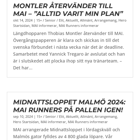
MONTLER ÅTERVÄNDER TILL
MAI – ”ALLTID VARIT MIN PLAN”
okt 14, 2024
|
15+ / Senior / Elit
,
Aktuellt
,
Allmänt
,
Arrangemang
,
Hero
Startsidan
,
MAI informerar
,
MAI Runners informerar
Längdhopparen Thobias Montler återvänder till MAI.
Övergångspapperen är klara och skickas in till det
svenska förbundet i nästa vecka när det är deadline.
Samarbetet med Yannick Tregaro är avslutat och han
är i slutskedet att plocka ihop sitt nya tränarteam. –
Det har...
MIDNATTSLOPPET MALMÖ 2024:
MAI RUNNERS PÅ PALLEN IGEN!
sep 10, 2024
|
15+ / Senior / Elit
,
Aktuellt
,
Allmänt
,
Arrangemang
,
Hero Startsidan
,
MAI informerar
,
MAI Runners informerar
MAI arrangerade Midnattsloppet i lördagskväll och
Malmös gator fylldes av 4 800 glada löpare. Vår