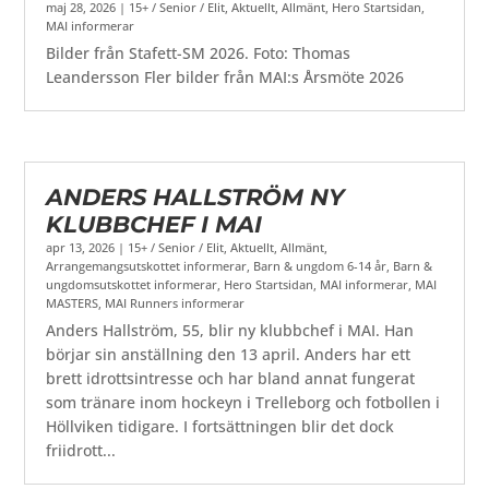
maj 28, 2026
|
15+ / Senior / Elit
,
Aktuellt
,
Allmänt
,
Hero Startsidan
,
MAI informerar
Bilder från Stafett-SM 2026. Foto: Thomas
Leandersson Fler bilder från MAI:s Årsmöte 2026
ANDERS HALLSTRÖM NY
KLUBBCHEF I MAI
apr 13, 2026
|
15+ / Senior / Elit
,
Aktuellt
,
Allmänt
,
Arrangemangsutskottet informerar
,
Barn & ungdom 6-14 år
,
Barn &
ungdomsutskottet informerar
,
Hero Startsidan
,
MAI informerar
,
MAI
MASTERS
,
MAI Runners informerar
Anders Hallström, 55, blir ny klubbchef i MAI. Han
börjar sin anställning den 13 april. Anders har ett
brett idrottsintresse och har bland annat fungerat
som tränare inom hockeyn i Trelleborg och fotbollen i
Höllviken tidigare. I fortsättningen blir det dock
friidrott...