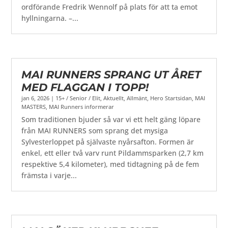
ordförande Fredrik Wennolf på plats för att ta emot
hyllningarna. –...
MAI RUNNERS SPRANG UT ÅRET
MED FLAGGAN I TOPP!
jan 6, 2026
|
15+ / Senior / Elit
,
Aktuellt
,
Allmänt
,
Hero Startsidan
,
MAI
MASTERS
,
MAI Runners informerar
Som traditionen bjuder så var vi ett helt gäng löpare
från MAI RUNNERS som sprang det mysiga
Sylvesterloppet på självaste nyårsafton. Formen är
enkel, ett eller två varv runt Pildammsparken (2,7 km
respektive 5,4 kilometer), med tidtagning på de fem
främsta i varje...