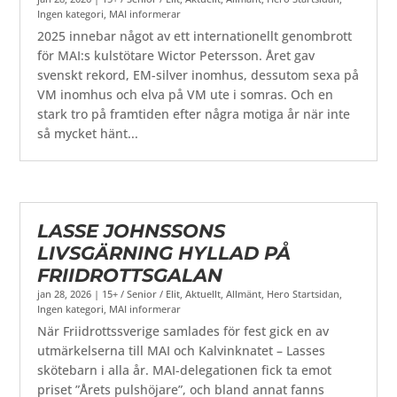
Ingen kategori
,
MAI informerar
2025 innebar något av ett internationellt genombrott
för MAI:s kulstötare Wictor Petersson. Året gav
svenskt rekord, EM-silver inomhus, dessutom sexa på
VM inomhus och elva på VM ute i somras. Och en
stark tro på framtiden efter några motiga år när inte
så mycket hänt...
LASSE JOHNSSONS
LIVSGÄRNING HYLLAD PÅ
FRIIDROTTSGALAN
jan 28, 2026
|
15+ / Senior / Elit
,
Aktuellt
,
Allmänt
,
Hero Startsidan
,
Ingen kategori
,
MAI informerar
När Friidrottssverige samlades för fest gick en av
utmärkelserna till MAI och Kalvinknatet – Lasses
skötebarn i alla år. MAI-delegationen fick ta emot
priset ”Årets pulshöjare”, och bland annat fanns