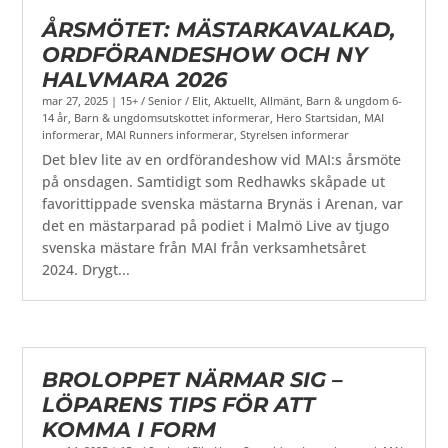
ÅRSMÖTET: MÄSTARKAVALKAD,
ORDFÖRANDESHOW OCH NY
HALVMARA 2026
mar 27, 2025
|
15+ / Senior / Elit
,
Aktuellt
,
Allmänt
,
Barn & ungdom 6-
14 år
,
Barn & ungdomsutskottet informerar
,
Hero Startsidan
,
MAI
informerar
,
MAI Runners informerar
,
Styrelsen informerar
Det blev lite av en ordförandeshow vid MAI:s årsmöte
på onsdagen. Samtidigt som Redhawks skåpade ut
favorittippade svenska mästarna Brynäs i Arenan, var
det en mästarparad på podiet i Malmö Live av tjugo
svenska mästare från MAI från verksamhetsåret
2024. Drygt...
BROLOPPET NÄRMAR SIG –
LÖPARENS TIPS FÖR ATT
KOMMA I FORM