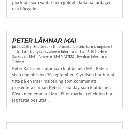
plockade som väntat hem guldet i kula på lördagen
och bärgade...
PETER LÄMNAR MAI
jul 24, 2025
|
15+ / Senior / Elit
,
Aktuellt
,
Allmänt
,
Barn & ungdom 6-
14 år
,
Barn & ungdomsutskottet informerar
,
Barn 7-10 år
,
Hero
Startsidan
,
MAI informerar
,
MAI MASTERS
,
Styrelsen informerar
,
Tränare
Peter Karlsson slutar som klubbchef i MAI. Peters
sista dag blir den 30 september. Styrelsen har börjat
titta på en interimslösning som kommer att
presenteras innan Peters sista dag som klubbchef.
Bästa medlemmar i MAI, Efter mycket reflektion har
jag fattat beslutet...