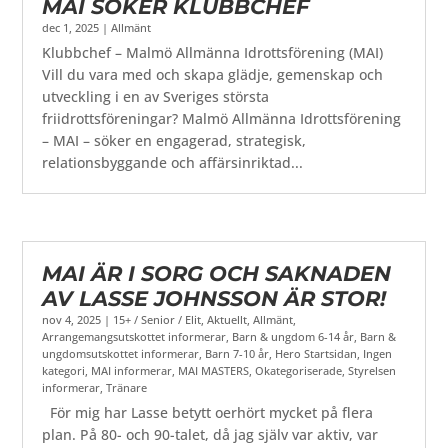
MAI SÖKER KLUBBCHEF
dec 1, 2025
|
Allmänt
Klubbchef – Malmö Allmänna Idrottsförening (MAI)
Vill du vara med och skapa glädje, gemenskap och
utveckling i en av Sveriges största
friidrottsföreningar? Malmö Allmänna Idrottsförening
– MAI – söker en engagerad, strategisk,
relationsbyggande och affärsinriktad...
MAI ÄR I SORG OCH SAKNADEN
AV LASSE JOHNSSON ÄR STOR!
nov 4, 2025
|
15+ / Senior / Elit
,
Aktuellt
,
Allmänt
,
Arrangemangsutskottet informerar
,
Barn & ungdom 6-14 år
,
Barn &
ungdomsutskottet informerar
,
Barn 7-10 år
,
Hero Startsidan
,
Ingen
kategori
,
MAI informerar
,
MAI MASTERS
,
Okategoriserade
,
Styrelsen
informerar
,
Tränare
För mig har Lasse betytt oerhört mycket på flera
plan. På 80- och 90-talet, då jag själv var aktiv, var