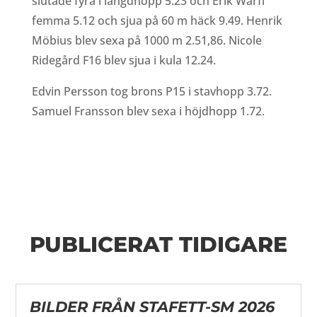
slutade fyra i längdhopp 5.23 och Erik Wärff
femma 5.12 och sjua på 60 m häck 9.49. Henrik
Möbius blev sexa på 1000 m 2.51,86. Nicole
Ridegård F16 blev sjua i kula 12.24.
Edvin Persson tog brons P15 i stavhopp 3.72.
Samuel Fransson blev sexa i höjdhopp 1.72.
PUBLICERAT TIDIGARE
BILDER FRÅN STAFETT-SM 2026