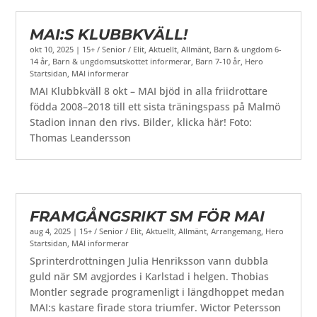
MAI:S KLUBBKVÄLL!
okt 10, 2025
|
15+ / Senior / Elit
,
Aktuellt
,
Allmänt
,
Barn & ungdom 6-
14 år
,
Barn & ungdomsutskottet informerar
,
Barn 7-10 år
,
Hero
Startsidan
,
MAI informerar
MAI Klubbkväll 8 okt – MAI bjöd in alla friidrottare
födda 2008–2018 till ett sista träningspass på Malmö
Stadion innan den rivs. Bilder, klicka här! Foto:
Thomas Leandersson
FRAMGÅNGSRIKT SM FÖR MAI
aug 4, 2025
|
15+ / Senior / Elit
,
Aktuellt
,
Allmänt
,
Arrangemang
,
Hero
Startsidan
,
MAI informerar
Sprinterdrottningen Julia Henriksson vann dubbla
guld när SM avgjordes i Karlstad i helgen. Thobias
Montler segrade programenligt i längdhoppet medan
MAI:s kastare firade stora triumfer. Wictor Petersson