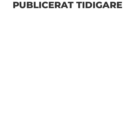
PUBLICERAT TIDIGARE
Bilder från Stafett-SM 2026. Foto: Thomas
Leandersson Fler bilder från MAI:s Årsmöte 2026
Anders Hallström, 55, blir ny klubbchef i MAI. Han
börjar sin anställning den 13 april. Anders har ett