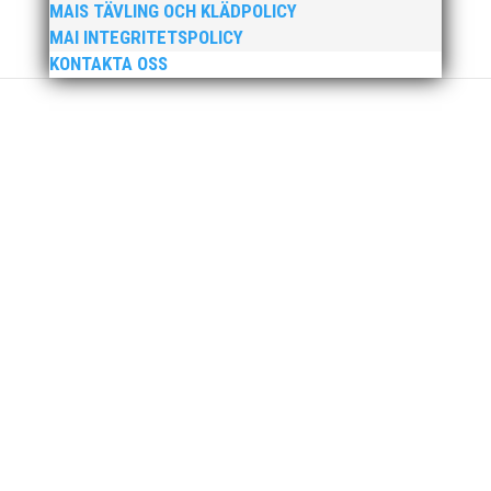
jag uppfattar läget i våra olika verksamhetsben.
MAIS TÄVLING OCH KLÄDPOLICY
BroloppetAtt...
MAI INTEGRITETSPOLICY
KONTAKTA OSS
MAI Klubbkväll 8 okt – MAI bjöd in alla friidrottare
födda 2008–2018 till ett sista träningspass på Malmö
Stadion innan den rivs. Bilder, klicka här! Foto:
Thomas Leandersson
Sprinterdrottningen Julia Henriksson vann dubbla