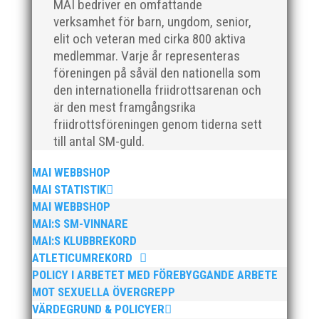
MAI bedriver en omfattande
verksamhet för barn, ungdom, senior,
elit och veteran med cirka 800 aktiva
För mig har Lasse betytt oerhört mycket på flera
medlemmar. Varje år representeras
plan. På 80- och 90-talet, då jag själv var aktiv, var
föreningen på såväl den nationella som
han för mig en handlingskraftig ledare som alltid var
den internationella friidrottsarenan och
på plats och igång med en mängd olika projekt. Med
sin parhäst och nära vän, Bengt Bendéus,...
är den mest framgångsrika
friidrottsföreningen genom tiderna sett
till antal SM-guld.
MAI WEBBSHOP
MAI STATISTIK
MAI WEBBSHOP
MAI:S SM-VINNARE
MAI:S KLUBBREKORD
Nu är hösten här och för oss MAI:re betyder det olika
ATLETICUMREKORD
saker beroende på var man befinner sig i
POLICY I ARBETET MED FÖREBYGGANDE ARBETE
organisationen. Här kommer en liten sammanfattning
MOT SEXUELLA ÖVERGREPP
från mig som ordförande i vår anrika förening om hur
VÄRDEGRUND & POLICYER