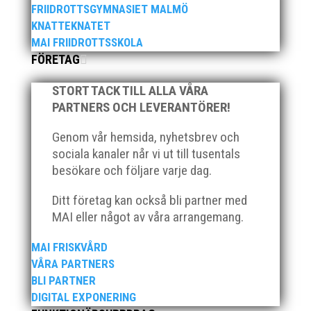
FRIIDROTTSGYMNASIET MALMÖ
KNATTEKNATET
MAI FRIIDROTTSSKOLA
När Friidrottssverige samlades för fest gick en av
FÖRETAG
utmärkelserna till MAI och Kalvinknatet – Lasses
skötebarn i alla år. MAI-delegationen fick ta emot
STORT TACK TILL ALLA VÅRA
priset ”Årets pulshöjare”, och bland annat fanns
ordförande Fredrik Wennolf på plats för att ta emot
PARTNERS OCH LEVERANTÖRER!
hyllningarna. –...
Genom vår hemsida, nyhetsbrev och
sociala kanaler når vi ut till tusentals
besökare och följare varje dag.
Ditt företag kan också bli partner med
MAI eller något av våra arrangemang.
Som traditionen bjuder så var vi ett helt gäng löpare
MAI FRISKVÅRD
från MAI RUNNERS som sprang det mysiga
VÅRA PARTNERS
Sylvesterloppet på självaste nyårsafton. Formen är
BLI PARTNER
enkel, ett eller två varv runt Pildammsparken (2,7 km
DIGITAL EXPONERING
respektive 5,4 kilometer), med tidtagning på de fem