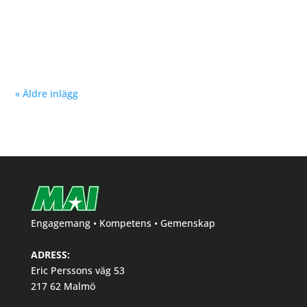
Nu kan du se träningstider för barn och ungdom
Hösten 2024. Klicka här!
« Äldre inlägg
Engagemang • Kompetens • Gemenskap
ADRESS:
Eric Perssons väg 53
217 62 Malmö