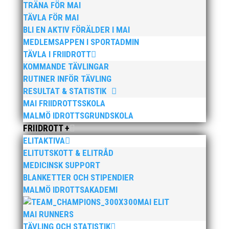
Läs mer om resultaten här
TRÄNA FÖR MAI
TÄVLA FÖR MAI
BLI EN AKTIV FÖRÄLDER I MAI
MEDLEMSAPPEN I SPORTADMIN
TÄVLA I FRIIDROTT
KOMMANDE TÄVLINGAR
RUTINER INFÖR TÄVLING
RESULTAT & STATISTIK
Publicerat tidigare
MAI FRIIDROTTSSKOLA
MALMÖ IDROTTSGRUNDSKOLA
FRIIDROTT +
ELITAKTIVA
ELITUTSKOTT & ELITRÅD
MEDICINSK SUPPORT
Bilder från Stafett-SM 2026. Foto: Thomas
BLANKETTER OCH STIPENDIER
Leandersson Fler bilder från MAI:s Årsmöte 2026
MALMÖ IDROTTSAKADEMI
MAI ELIT
MAI RUNNERS
TÄVLING OCH STATISTIK