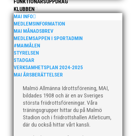
FUNKTIONÄRSUPPDRAG
främsta i varje...
KLUBBEN
MAI INFO
MEDLEMSINFORMATION
MAI MÅNADSBREV
MEDLEMSAPPEN I SPORTADMIN
#MAIMÅLEN
Klubbchef – Malmö Allmänna Idrottsförening (MAI)
STYRELSEN
Vill du vara med och skapa glädje, gemenskap och
STADGAR
utveckling i en av Sveriges största
VERKSAMHETSPLAN 2024-2025
friidrottsföreningar? Malmö Allmänna Idrottsförening
MAI ÅRSBERÄTTELSER
– MAI – söker en engagerad, strategisk,
relationsbyggande och affärsinriktad...
Malmö Allmänna Idrottsförening, MAI,
bildades 1908 och är en av Sveriges
största friidrottsföreningar. Våra
träningsgrupper hittar du på Malmö
Stadion och i friidrottshallen Atleticum,
där du också hittar vårt kansli.