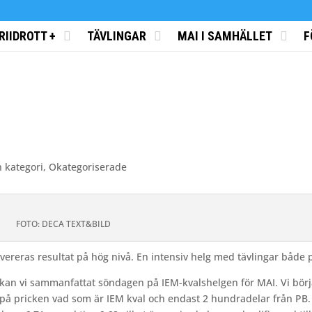
RIIDROTT +
TÄVLINGAR
MAI I SAMHÄLLET
F
n kategori
,
Okategoriserade
FOTO: DECA TEXT&BILD
 levereras resultat på hög nivå. En intensiv helg med tävlingar bå
 kan vi sammanfattat söndagen på IEM-kvalshelgen för MAI. Vi börj
is på pricken vad som är IEM kval och endast 2 hundradelar från P