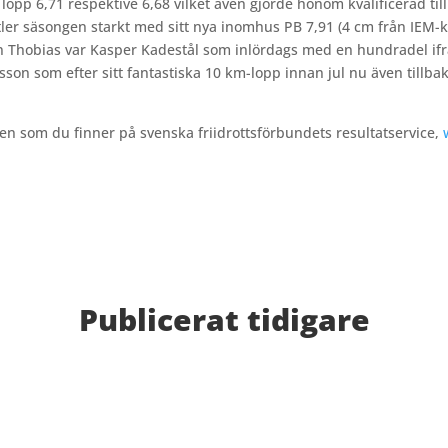
 lopp 6,71 respektive 6,68 vilket även gjorde honom kvalificerad till
r säsongen starkt med sitt nya inomhus PB 7,91 (4 cm från IEM-kv
 Thobias var Kasper Kadestål som inlördags med en hundradel ifrå
son som efter sitt fantastiska 10 km-lopp innan jul nu även tillb
lgen som du finner på svenska friidrottsförbundets resultatservice,
Publicerat tidigare
n Fler bilder från MAI:s Årsmöte 2026