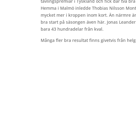
tävlingspremiär i Tyskland och fick där två bra
Hemma i Malmö inledde Thobias Nilsson Montle
mycket mer i kroppen inom kort. Än närmre än
bra start på säsongen även här. Jonas Leanders
bara 43 hundradelar från kval.
Många fler bra resultat finns givetvis från he
Bilder från Stafett-SM 2026. Foto: Thomas Leandersso