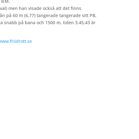
 IEM.
al) men han visade också att det finns
n på 60 m (6,77) tangerade tangerade sitt PB,
aka snabb på bana och 1500 m, tiden 3.45,43 är
www.friidrott.se