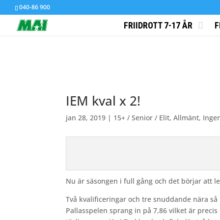
040-86 900
FRIIDROTT 7-17 ÅR
F
IEM kval x 2!
jan 28, 2019
|
15+ / Senior / Elit
,
Allmänt
,
Inge
Nu är säsongen i full gång och det börjar att
Två kvalificeringar och tre snuddande nära så
Pallasspelen sprang in på 7,86 vilket är prec