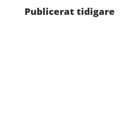
Publicerat tidigare
Bilder från Stafett-SM 2026. Foto: Thomas
Leandersson Fler bilder från MAI:s Årsmöte 2026
Anders Hallström, 55, blir ny klubbchef i MAI. Han
börjar sin anställning den 13 april. Anders har ett
brett idrottsintresse och har bland annat fungerat